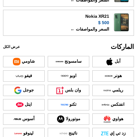
السعر والمواصفات ←
Nokia XR21
500 $
السعر والمواصفات ←
الماركات
عرض الكل
آبل
سامسونج
شاومي
هونر
اوبو
فيفو
ريلمي
وان بلس
جوجل
انفنكس
تكنو
ايتل
هواوي
موتورولا
أسوس
زد تي إي
ناثينج
لينوفو