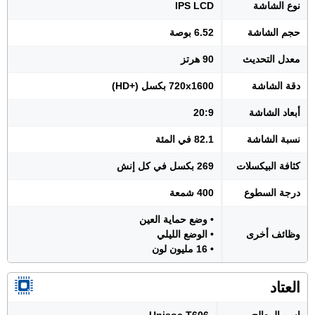
نوع الشاشة
IPS LCD
حجم الشاشة
6.52 بوصة
معدل التحديث
90 هرتز
دقة الشاشة
720x1600 بكسل (+HD)
أبعاد الشاشة
20:9
نسبة الشاشة
82.1 في المئة
كثافة البيكسلات
269 بكسل في كل إنش
درجة السطوع
400 شمعة
• وضع حماية العين
وظائف أخرى
• الوضع الليلي
• 16 مليون لون
العتاد