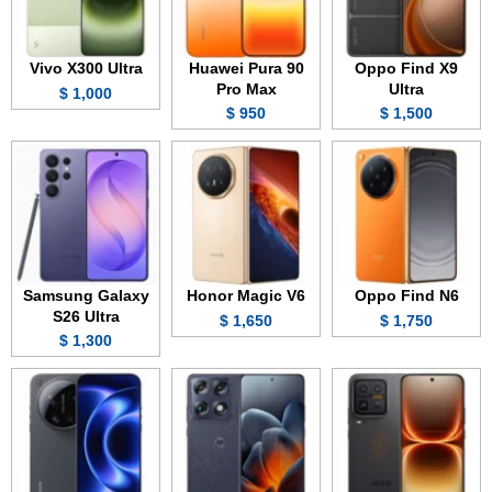
Vivo X300 Ultra
Huawei Pura 90
Oppo Find X9
Pro Max
Ultra
1,000 $
950 $
1,500 $
Samsung Galaxy
Honor Magic V6
Oppo Find N6
S26 Ultra
1,650 $
1,750 $
1,300 $