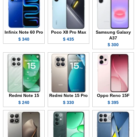
Infinix Note 60 Pro
Poco X8 Pro Max
Samsung Galaxy
A37
340 $
435 $
300 $
Redmi Note 15
Redmi Note 15 Pro
Oppo Reno 15F
240 $
330 $
395 $