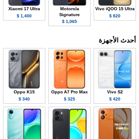
Xiaomi 17 Ultra
Motorola
Vivo iQOO 15 Ultra
Signature
1,400 $
820 $
1,065 $
أحدث الأجهزة
Oppo K15
Oppo A7 Pro Max
Vivo S2
340 $
325 $
420 $