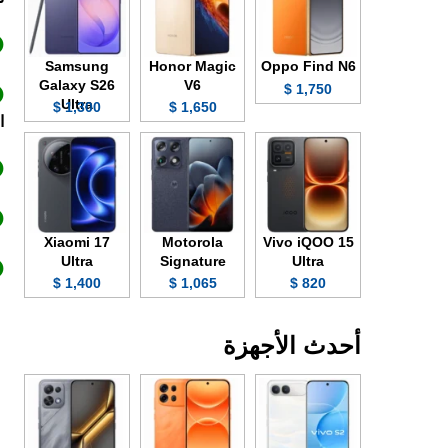
Samsung
Honor Magic
Oppo Find N6
Galaxy S26
V6
1,750 $
Ultra
1,300 $
1,650 $
ا
Xiaomi 17
Motorola
Vivo iQOO 15
Ultra
Signature
Ultra
1,400 $
1,065 $
820 $
أحدث الأجهزة