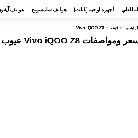
لة للطي
أجهزة لوحية (تابلت)
هواتف سامسونج
هواتف آيفو
لرئيسية
فيفو
Vivo iQOO Z8
عر ومواصفات Vivo iQOO Z8 عيوب ومميزات