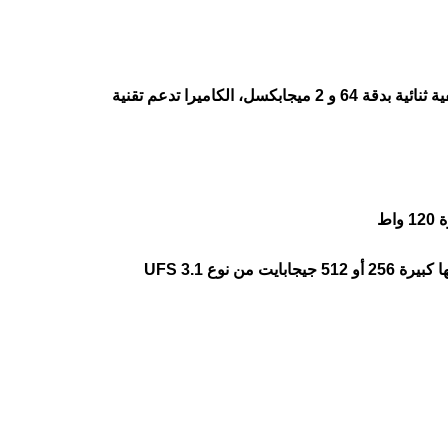
هاتف Vivo iQOO Z8 يأتي مزود بكاميرا خلفية ثنائية بدقة 64 و 2 ميجابكسل، الكاميرا تدعم تقنية
اط
ن نوع UFS 3.1