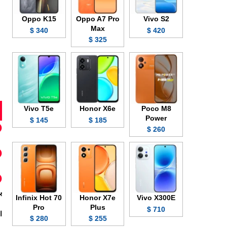
Oppo K15
Oppo A7 Pro
Vivo S2
Max
340 $
420 $
325 $
Vivo T5e
Honor X6e
Poco M8
Power
145 $
185 $
260 $
ب
Infinix Hot 70
Honor X7e
Vivo X300E
Pro
Plus
710 $
ا
280 $
255 $