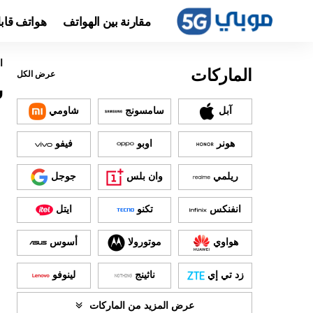
مقارنة بين الهواتف
هواتف قاب
ا
الماركات
عرض الكل
س
آبل
سامسونج
شاومي
هونر
اوبو
فيفو
ريلمي
وان بلس
جوجل
انفنكس
تكنو
ايتل
هواوي
موتورولا
أسوس
زد تي إي
ناثينج
لينوفو
عرض المزيد من الماركات