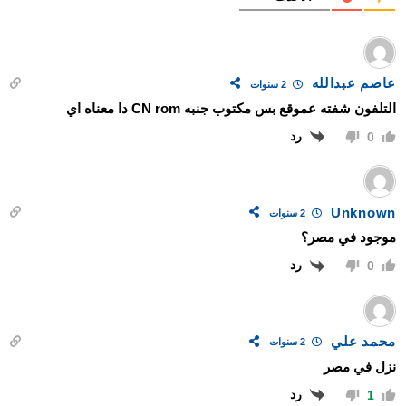
عاصم عبدالله
2 سنوات
التلفون شفته عموقع بس مكتوب جنبه CN rom دا معناه اي
رد
0
Unknown
2 سنوات
موجود في مصر؟
رد
0
محمد علي
2 سنوات
نزل في مصر
رد
1