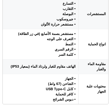
• التسارع
• التقارب
المستشعرات
• البوصلة
• جيروسكوب
• مستشعر حرارة الألوان
• مستشعر بصمة الأصابع (في زر الطاقة)
• التعرف على الوجه
انواع الحماية
• النمط
• الرقم السري
• كلمة السر
مقاومة الماء
الهاتف مقاوم للغبار ولرذاذ الماء (بمعيار IP53)
والغبار
• الجهاز
• الشاحن (67 واط)
محتويات علبة
• كابل USB Type-C
الجهاز
• كافر للحماية
• دبوس الشرائح