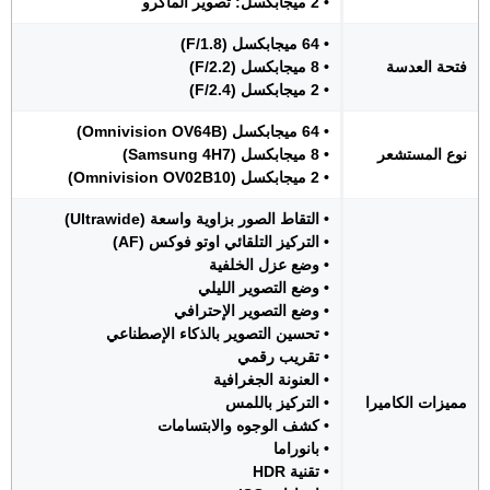
• 2 ميجابكسل: تصوير الماكرو
• 64 ميجابكسل (F/1.8)
فتحة العدسة
• 8 ميجابكسل (F/2.2)
• 2 ميجابكسل (F/2.4)
• 64 ميجابكسل (Omnivision OV64B)
نوع المستشعر
• 8 ميجابكسل (Samsung 4H7)
• 2 ميجابكسل (Omnivision OV02B10)
• التقاط الصور بزاوية واسعة (Ultrawide)
• التركيز التلقائي اوتو فوكس (AF)
• وضع عزل الخلفية
• وضع التصوير الليلي
• وضع التصوير الإحترافي
• تحسين التصوير بالذكاء الإصطناعي
• تقريب رقمي
• العنونة الجغرافية
مميزات الكاميرا
• التركيز باللمس
• كشف الوجوه والابتسامات
• بانوراما
• تقنية HDR