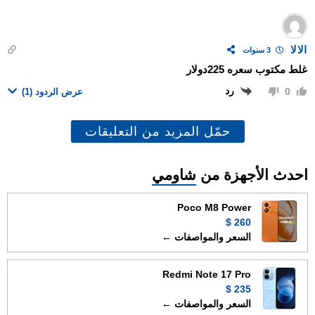
الالا
3 سنوات
غلط مكتوب سعره 225دولار
رد
0
عرض الردود
(1)
حمّل المزيد من التعليقات
احدث الأجهزة من
شاومي
Poco M8 Power
260 $
السعر والمواصفات ←
Redmi Note 17 Pro
235 $
السعر والمواصفات ←