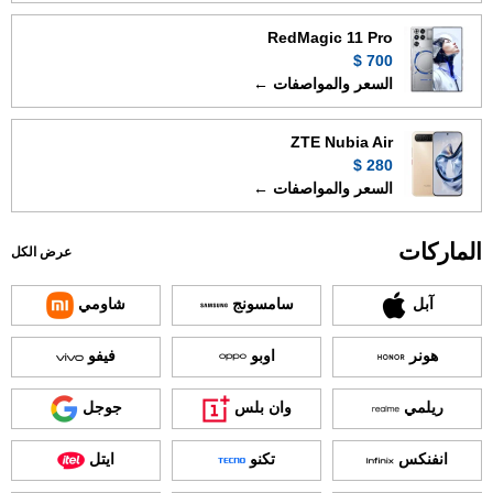
RedMagic 11 Pro
700 $
السعر والمواصفات ←
ZTE Nubia Air
280 $
السعر والمواصفات ←
الماركات
عرض الكل
آبل
سامسونج
شاومي
هونر
اوبو
فيفو
ريلمي
وان بلس
جوجل
انفنكس
تكنو
ايتل