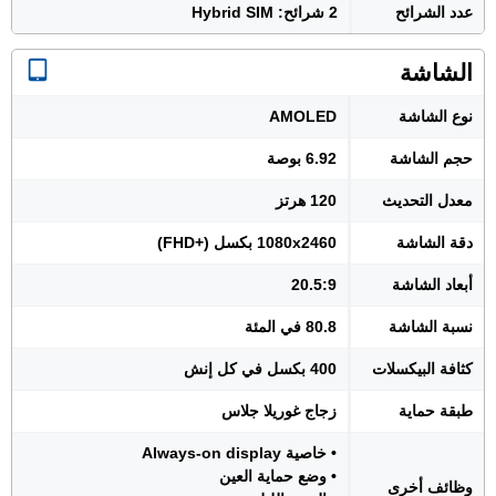
عدد الشرائح
2 شرائح: Hybrid SIM
الشاشة
نوع الشاشة
AMOLED
حجم الشاشة
6.92 بوصة
معدل التحديث
120 هرتز
دقة الشاشة
1080x2460 بكسل (+FHD)
أبعاد الشاشة
20.5:9
نسبة الشاشة
80.8 في المئة
كثافة البيكسلات
400 بكسل في كل إنش
طبقة حماية
زجاج غوريلا جلاس
• خاصية Always-on display
• وضع حماية العين
وظائف أخرى