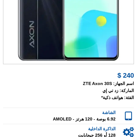
240 $
اسم الجهاز:
ZTE Axon 30S
الماركة:
زد تي إي
الفئة:
هواتف ذكية*
الشاشة
6.92 بوصة - 120 هرتز - AMOLED
الذاكرة الداخلية
128 أو 256 جيجابايت