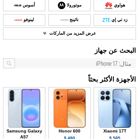
هواوي
موتورولا
أسوس
زد تي إي
ناثينج
لينوفو
عرض المزيد من الماركات
البحث عن جهاز
الأجهزة الأكثر بحثاً
Samsung Galaxy
Honor 600
Xiaomi 17T
A57
480 $
585 $