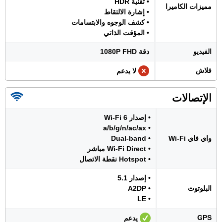
• تقنية HDR
مميزات الكاميرا
• إشارة الالتقاط
• كشف الوجوه والابتسامات
• المؤقت الذاتي
الفيديو
دقة 1080P FHD
فلاش
لا يدعم
الإتصالات
• إصدار Wi-Fi 6
• a/b/g/n/ac/ax
واي فاي Wi-Fi
• Dual-band
• Wi-Fi Direct مباشر
• Hotspot نقطة الاتصال
• إصدار 5.1
البلوتوث
• A2DP
• LE
GPS
يدعم