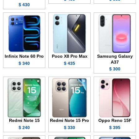
430 $
Infinix Note 60 Pro
Poco X8 Pro Max
Samsung Galaxy
A37
340 $
435 $
300 $
Redmi Note 15
Redmi Note 15 Pro
Oppo Reno 15F
240 $
330 $
395 $