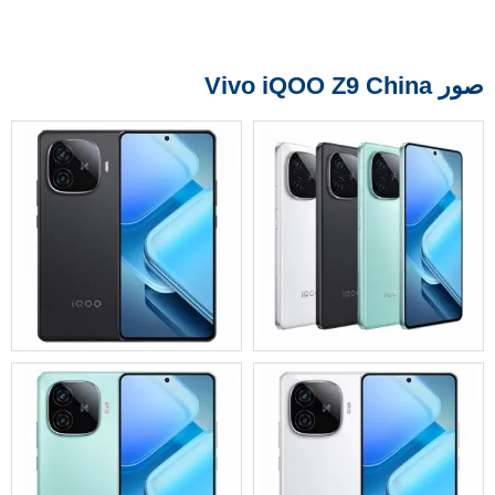
صور Vivo iQOO Z9 China