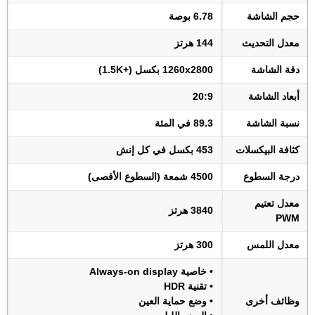
حجم الشاشة
6.78 بوصة
معدل التحديث
144 هرتز
دقة الشاشة
1260x2800 بكسل (+1.5K)
أبعاد الشاشة
20:9
نسبة الشاشة
89.3 في المئة
كثافة البيكسلات
453 بكسل في كل إنش
درجة السطوع
4500 شمعة (السطوع الأقصى)
معدل تعتيم
3840 هرتز
PWM
معدل اللمس
300 هرتز
• خاصية Always-on display
• تقنية HDR
وظائف أخرى
• وضع حماية العين