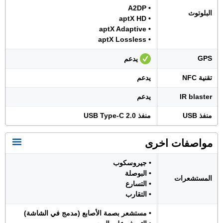
• A2DP
البلوتوث
• aptX HD
• aptX Adaptive
• aptX Lossless
GPS
يدعم
تقنية NFC
يدعم
IR blaster
يدعم
منفذ USB
منفذ USB Type-C 2.0
مواصفات اخرى
• جيروسكوب
• البوصلة
المستشعرات
• التسارع
• التقارب
• مستشعر بصمة الأصابع (مدمج في الشاشة)