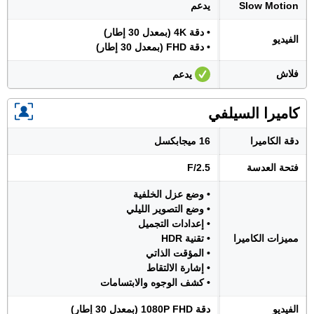
Slow Motion
يدعم
• دقة 4K (بمعدل 30 إطار)
الفيديو
• دقة FHD (بمعدل 30 إطار)
فلاش
يدعم
كاميرا السيلفي
دقة الكاميرا
16 ميجابكسل
فتحة العدسة
F/2.5
• وضع عزل الخلفية
• وضع التصوير الليلي
• إعدادات التجميل
مميزات الكاميرا
• تقنية HDR
• المؤقت الذاتي
• إشارة الالتقاط
• كشف الوجوه والابتسامات
الفيديو
دقة 1080P FHD (بمعدل 30 إطار)