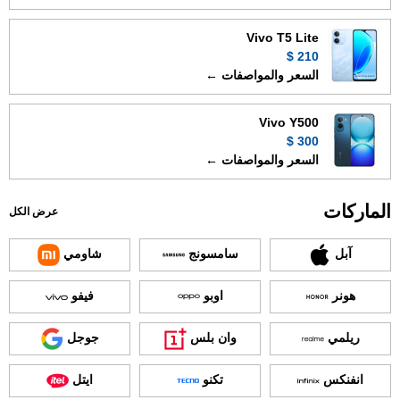
Vivo T5 Lite
210 $
السعر والمواصفات ←
Vivo Y500
300 $
السعر والمواصفات ←
الماركات
عرض الكل
آبل
سامسونج
شاومي
هونر
اوبو
فيفو
ريلمي
وان بلس
جوجل
انفنكس
تكنو
ايتل