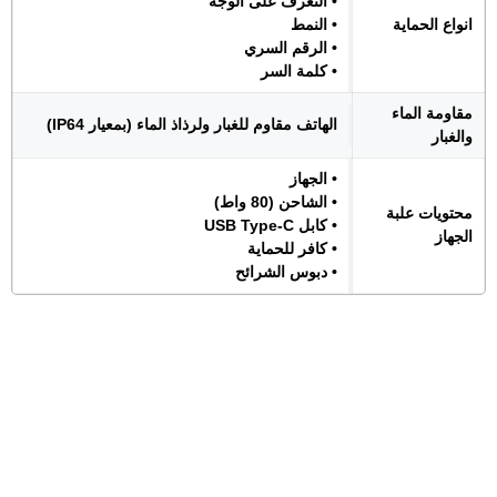
• التعرف على الوجه
انواع الحماية
• النمط
• الرقم السري
• كلمة السر
مقاومة الماء
الهاتف مقاوم للغبار ولرذاذ الماء (بمعيار IP64)
والغبار
• الجهاز
• الشاحن (80 واط)
محتويات علبة
• كابل USB Type-C
الجهاز
• كافر للحماية
• دبوس الشرائح