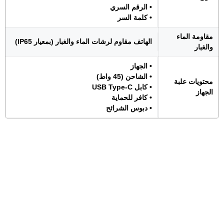
• الرقم السري
• كلمة السر
مقاومة الماء
الهاتف مقاوم لرشات الماء والغبار (بمعيار IP65)
والغبار
• الجهاز
• الشاحن (45 واط)
محتويات علبة
• كابل USB Type-C
الجهاز
• كافر للحماية
• دبوس الشرائح