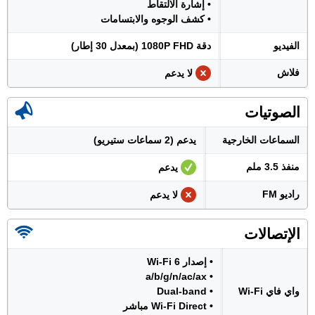
• إشارة الالتقاط
• كشف الوجوه والابتسامات
الفيديو
دقة 1080P FHD (بمعدل 30 إطار)
فلاش
لا يدعم
الصوتيات
السماعات الخارجية
يدعم (2 سماعات ستيريو)
منفذ 3.5 ملم
يدعم
راديو FM
لا يدعم
الإتصالات
• إصدار Wi-Fi 6
• a/b/g/n/ac/ax
واي فاي Wi-Fi
• Dual-band
• Wi-Fi Direct مباشر