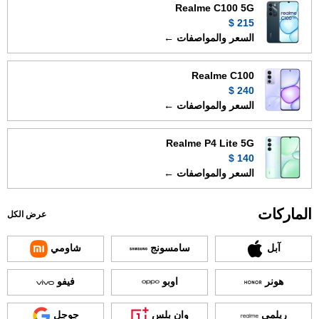
Realme C100 5G
215 $
السعر والمواصفات ←
Realme C100
240 $
السعر والمواصفات ←
Realme P4 Lite 5G
140 $
السعر والمواصفات ←
الماركات
عرض الكل
آبل
سامسونج
شاومي
هونر
اوبو
فيفو
ريلمي
وان بلس
جوجل