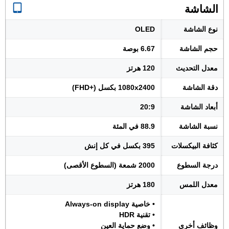
الشاشة
نوع الشاشة
OLED
حجم الشاشة
6.67 بوصة
معدل التحديث
120 هرتز
دقة الشاشة
1080x2400 بكسل (+FHD)
أبعاد الشاشة
20:9
نسبة الشاشة
88.9 في المئة
كثافة البيكسلات
395 بكسل في كل إنش
درجة السطوع
2000 شمعة (السطوع الأقصى)
معدل اللمس
180 هرتز
• خاصية Always-on display
• تقنية HDR
وظائف أخرى
• وضع حماية العين