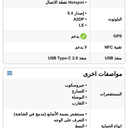
• Hotspot نقطة الاتصال
• إصدار 5.4
البلوتوث
• A2DP
• LE
GPS
يدعم
تقنية NFC
لا يدعم
منفذ USB
منفذ USB Type-C 2.0
مواصفات اخرى
• جيروسكوب
• التسارع
المستشعرات
• البوصلة
• التقارب
• مستشعر بصمة الأصابع (مدمج في الشاشة)
• التعرف على الوجه
انواع الحماية
• النمط