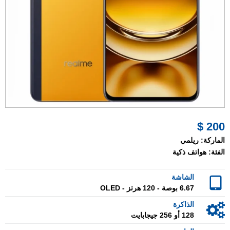
200 $
الماركة:
ريلمي
الفئة:
هواتف ذكية
الشاشة
6.67 بوصة - 120 هرتز - OLED
الذاكرة
128 أو 256 جيجابايت