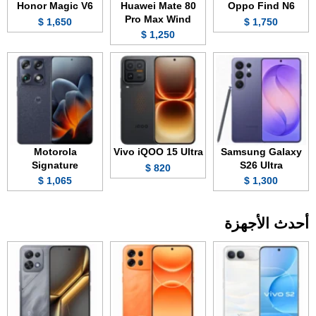
Honor Magic V6
Huawei Mate 80
Oppo Find N6
Pro Max Wind
1,650 $
1,750 $
1,250 $
Motorola
Vivo iQOO 15 Ultra
Samsung Galaxy
Signature
S26 Ultra
820 $
1,065 $
1,300 $
أحدث الأجهزة