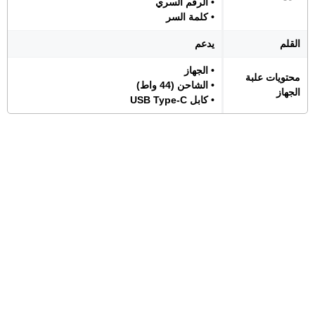
• الرقم السري
• كلمة السر
القلم
يدعم
• الجهاز
محتويات علبة
• الشاحن (44 واط)
الجهاز
• كابل USB Type-C