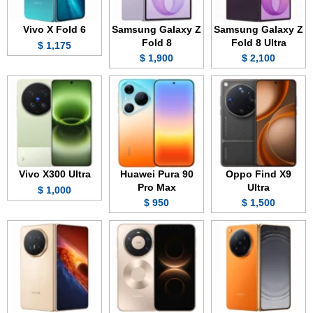
Vivo X Fold 6
Samsung Galaxy Z
Samsung Galaxy Z
Fold 8
Fold 8 Ultra
1,175 $
1,900 $
2,100 $
Vivo X300 Ultra
Huawei Pura 90
Oppo Find X9
Pro Max
Ultra
1,000 $
950 $
1,500 $