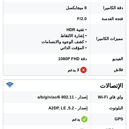
دقة الكاميرا
8 ميجابكسل
فتحة العدسة
F/2.0
• تقنية HDR
• إشارة الالتقاط
مميزات الكاميرا
• كشف الوجوه والابتسامات
• المؤقت الذاتي
الفيديو
دقة 1080P FHD
فلاش
لا يدعم
الإتصالات
واي فاي Wi-Fi
إصدار - 802.11 a/b/g/n/ac/6
البلوتوث
إصدار - 5.2, A2DP, LE
GPS
يدعم