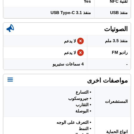
تقنية NFC
Yes
منفذ USB
منفذ USB Type-C 3.1
الصوتيات
منفذ 3.5 ملم
لا يدعم
راديو FM
لا يدعم
-
4 سماعات ستيريو
مواصفات اخرى
• التسارع
• جيروسكوب
المستشعرات
• التقارب
• البوصلة
• التعرف على الوجه
• النمط
انواع الحماية