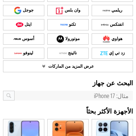
ريلمي
وان بلس
جوجل
انفنكس
تكنو
ايتل
هواوي
موتورولا
أسوس
زد تي إي
ناثينج
لينوفو
عرض المزيد من الماركات
البحث عن جهاز
الأجهزة الأكثر بحثاً