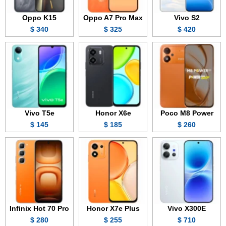
Oppo K15
Oppo A7 Pro Max
Vivo S2
340 $
325 $
420 $
Vivo T5e
Honor X6e
Poco M8 Power
145 $
185 $
260 $
Infinix Hot 70 Pro
Honor X7e Plus
Vivo X300E
280 $
255 $
710 $