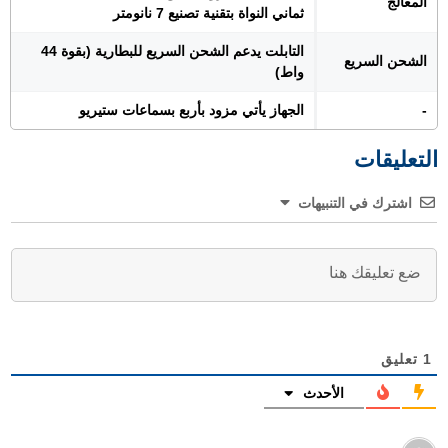
المعالج
ثماني النواة بتقنية تصنيع 7 نانومتر
التابلت يدعم الشحن السريع للبطارية (بقوة 44
الشحن السريع
واط)
-
الجهاز يأتي مزود بأربع بسماعات ستيريو
التعليقات
اشترك في التنبيهات
1
تعليق
الأحدث