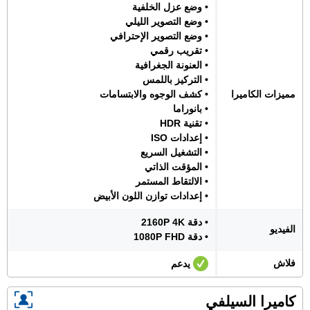
• وضع عزل الخلفية
• وضع التصوير الليلي
• وضع التصوير الإحترافي
• تقريب رقمي
• العنونة الجغرافية
• التركيز باللمس
مميزات الكاميرا
• كشف الوجوه والابتسامات
• بانوراما
• تقنية HDR
• إعدادات ISO
• التشغيل السريع
• المؤقت الذاتي
• الالتقاط المستمر
• إعدادات توازن اللون الأبيض
• دقة 2160P 4K
الفيديو
• دقة 1080P FHD
فلاش
يدعم
كاميرا السيلفي