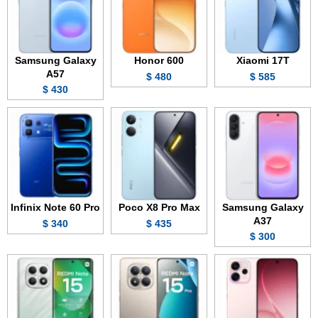
Samsung Galaxy
Honor 600
Xiaomi 17T
A57
480 $
585 $
430 $
Infinix Note 60 Pro
Poco X8 Pro Max
Samsung Galaxy
A37
340 $
435 $
300 $