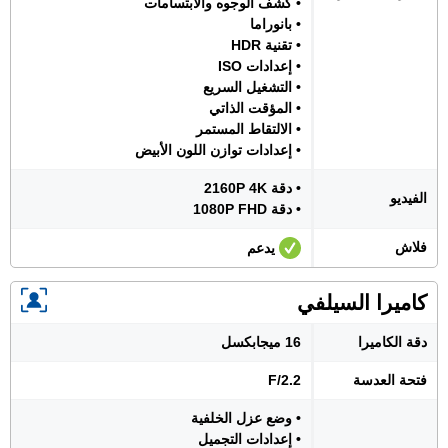
• كشف الوجوه والابتسامات
• بانوراما
• تقنية HDR
• إعدادات ISO
• التشغيل السريع
• المؤقت الذاتي
• الالتقاط المستمر
• إعدادات توازن اللون الأبيض
• دقة 2160P 4K
الفيديو
• دقة 1080P FHD
فلاش
يدعم
كاميرا السيلفي
دقة الكاميرا
16 ميجابكسل
فتحة العدسة
F/2.2
• وضع عزل الخلفية
• إعدادات التجميل