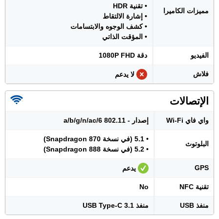
• تقنية HDR
مميزات الكاميرا
• إشارة الالتقاط
• كشف الوجوه والابتسامات
• المؤقت الذاتي
الفيديو
دقة 1080P FHD
فلاش
لا يدعم
الإتصالات
واي فاي Wi-Fi
إصدار - 802.11 a/b/g/n/ac/6
• 5.1 (في نسخة Snapdragon 870)
البلوتوث
• 5.2 (في نسخة Snapdragon 888)
GPS
يدعم
تقنية NFC
No
منفذ USB
منفذ USB Type-C 3.1