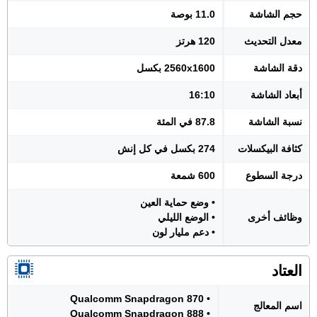
حجم الشاشة
11.0 بوصة
معدل التحديث
120 هرتز
دقة الشاشة
2560x1600 بكسل
أبعاد الشاشة
16:10
نسبة الشاشة
87.8 في المئة
كثافة البيكسلات
274 بكسل في كل إنش
درجة السطوع
600 شمعة
• وضع حماية العين
وظائف أخرى
• الوضع الليلي
• دعم مليار لون
العتاد
• Qualcomm Snapdragon 870
اسم المعالج
• Qualcomm Snapdragon 888