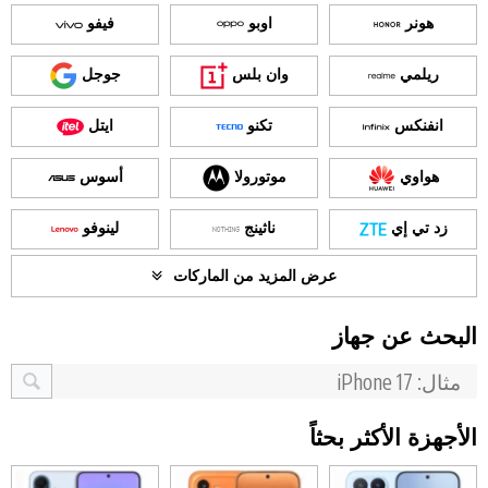
هونر
اوبو
فيفو
ريلمي
وان بلس
جوجل
انفنكس
تكنو
ايتل
هواوي
موتورولا
أسوس
زد تي إي
ناثينج
لينوفو
عرض المزيد من الماركات
البحث عن جهاز
الأجهزة الأكثر بحثاً