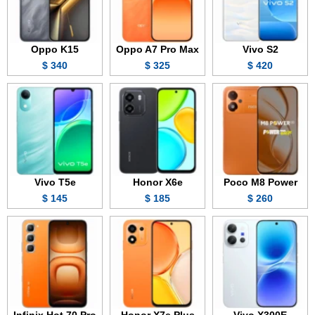
Oppo K15
Oppo A7 Pro Max
Vivo S2
340 $
325 $
420 $
Vivo T5e
Honor X6e
Poco M8 Power
145 $
185 $
260 $