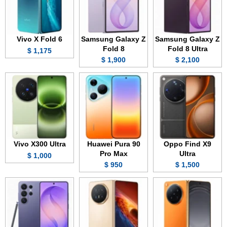
Vivo X Fold 6
Samsung Galaxy Z
Samsung Galaxy Z
Fold 8
Fold 8 Ultra
1,175 $
1,900 $
2,100 $
Vivo X300 Ultra
Huawei Pura 90
Oppo Find X9
Pro Max
Ultra
1,000 $
950 $
1,500 $