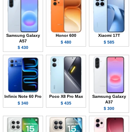
Samsung Galaxy
Honor 600
Xiaomi 17T
A57
480 $
585 $
430 $
Infinix Note 60 Pro
Poco X8 Pro Max
Samsung Galaxy
A37
340 $
435 $
300 $