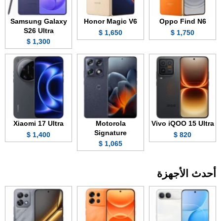
Samsung Galaxy
Honor Magic V6
Oppo Find N6
S26 Ultra
1,650 $
1,750 $
1,300 $
Xiaomi 17 Ultra
Motorola
Vivo iQOO 15 Ultra
Signature
1,400 $
820 $
1,065 $
أحدث الأجهزة