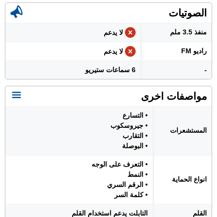
الصوتيات
منفذ 3.5 ملم
لا يدعم
راديو FM
لا يدعم
-
6 سماعات ستيريو
مواصفات اخرى
• التسارع
• جيروسكوب
المستشعرات
• التقارب
• البوصلة
• التعرف على الوجه
• النمط
انواع الحماية
• الرقم السري
• كلمة السر
القلم
التابلت يدعم استخدام القلم