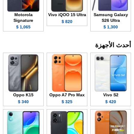
Motorola
Vivo iQOO 15 Ultra
Samsung Galaxy
Signature
S26 Ultra
820 $
1,065 $
1,300 $
أحدث الأجهزة
Oppo K15
Oppo A7 Pro Max
Vivo S2
340 $
325 $
420 $