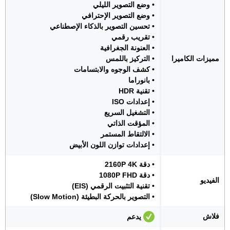
• وضع التصوير الليلي
• وضع التصوير الإحترافي
• تحسين التصوير بالذكاء الإصطناعي
• تقريب رقمي
• العنونة الجغرافية
مميزات الكاميرا
• التركيز باللمس
• كشف الوجوه والابتسامات
• بانوراما
• تقنية HDR
• إعدادات ISO
• التشغيل السريع
• المؤقت الذاتي
• الالتقاط المستمر
• إعدادات توازن اللون الأبيض
• دقة 2160P 4K
• دقة 1080P FHD
الفيديو
• تقنية التثبيت الرقمي (EIS)
• التصوير بالحركة البطيئة (Slow Motion)
فلاش
يدعم