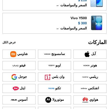
210 $
السعر والمواصفات ←
Vivo Y500
300 $
السعر والمواصفات ←
الماركات
عرض الكل
آبل
سامسونج
شاومي
هونر
اوبو
فيفو
ريلمي
وان بلس
جوجل
انفنكس
تكنو
ايتل
هواوي
موتورولا
أسوس