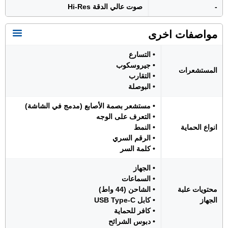
-
صوت عالي الدقة Hi-Res
مواصفات اخرى
• التسارع
• جيروسكوب
المستشعرات
• التقارب
• البوصلة
• مستشعر بصمة الأصابع (مدمج في الشاشة)
• التعرف على الوجه
انواع الحماية
• النمط
• الرقم السري
• كلمة السر
• الجهاز
• السماعات
محتويات علبة
• الشاحن (44 واط)
الجهاز
• كابل USB Type-C
• كافر للحماية
• دبوس الشرائح