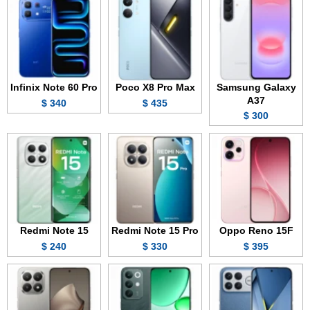
Infinix Note 60 Pro
Poco X8 Pro Max
Samsung Galaxy
A37
340 $
435 $
300 $
Redmi Note 15
Redmi Note 15 Pro
Oppo Reno 15F
240 $
330 $
395 $