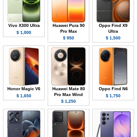
Vivo X300 Ultra
Huawei Pura 90
Oppo Find X9
Pro Max
Ultra
1,000 $
950 $
1,500 $
Honor Magic V6
Huawei Mate 80
Oppo Find N6
Pro Max Wind
1,650 $
1,750 $
1,250 $