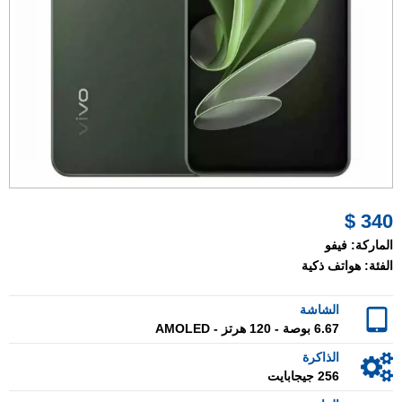
340 $
الماركة:
فيفو
الفئة:
هواتف ذكية
الشاشة
6.67 بوصة - 120 هرتز - AMOLED
الذاكرة
256 جيجابايت