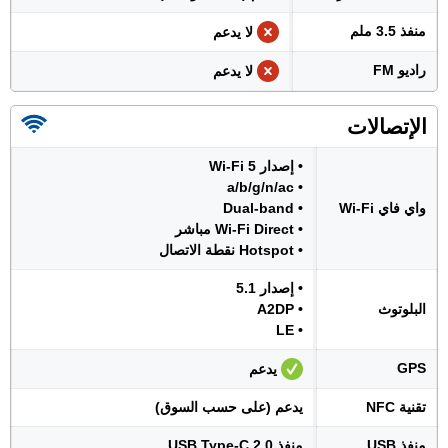
منفذ 3.5 ملم
لا يدعم
راديو FM
لا يدعم
الإتصالات
• إصدار Wi-Fi 5
• a/b/g/n/ac
واي فاي Wi-Fi
• Dual-band
• Wi-Fi Direct مباشر
• Hotspot نقطة الاتصال
• إصدار 5.1
البلوتوث
• A2DP
• LE
GPS
يدعم
تقنية NFC
يدعم (على حسب السوق)
منفذ USB
منفذ USB Type-C 2.0