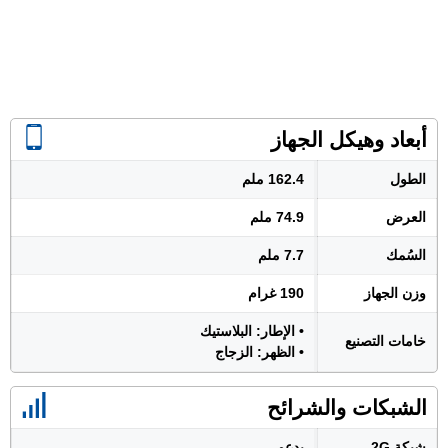
أبعاد وهيكل الجهاز
الطول
162.4 ملم
العرض
74.9 ملم
السُمك
7.7 ملم
وزن الجهاز
190 غرام
• الإطار: البلاستيك
خامات التصنيع
• الظهر: الزجاج
الشبكات والشرائح
شبكة 2G
يدعم