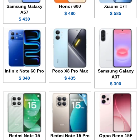
Samsung Galaxy
Honor 600
Xiaomi 17T
A57
480 $
585 $
430 $
Infinix Note 60 Pro
Poco X8 Pro Max
Samsung Galaxy
A37
340 $
435 $
300 $
Redmi Note 15
Redmi Note 15 Pro
Oppo Reno 15F