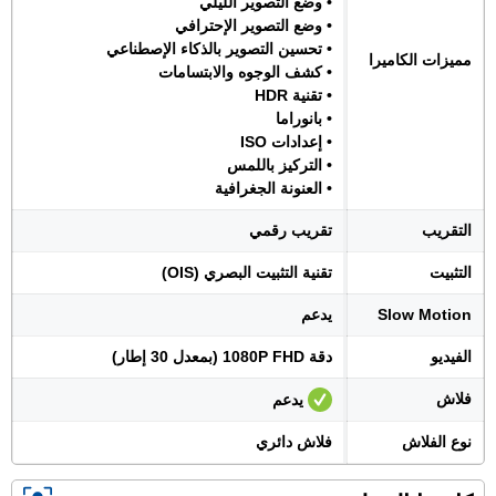
• وضع التصوير الليلي
• وضع التصوير الإحترافي
• تحسين التصوير بالذكاء الإصطناعي
مميزات الكاميرا
• كشف الوجوه والابتسامات
• تقنية HDR
• بانوراما
• إعدادات ISO
• التركيز باللمس
• العنونة الجغرافية
التقريب
تقريب رقمي
التثبيت
تقنية التثبيت البصري (OIS)
Slow Motion
يدعم
الفيديو
دقة 1080P FHD (بمعدل 30 إطار)
فلاش
يدعم
نوع الفلاش
فلاش دائري