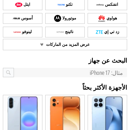
انفنكس
تكنو
ايتل
هواوي
موتورولا
أسوس
زد تي إي
ناثينج
لينوفو
عرض المزيد من الماركات
البحث عن جهاز
الأجهزة الأكثر بحثاً