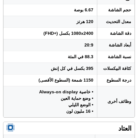
حجم الشاشة
6.67 بوصة
معدل التحديث
120 هرتز
دقة الشاشة
1080x2400 بكسل (+FHD)
أبعاد الشاشة
20:9
نسبة الشاشة
88.3 في المئة
كثافة البيكسلات
395 بكسل في كل إنش
درجة السطوع
1150 شمعة (السطوع الأقصى)
• خاصية Always-on display
• وضع حماية العين
وظائف أخرى
• الوضع الليلي
• 16 مليون لون
العتاد