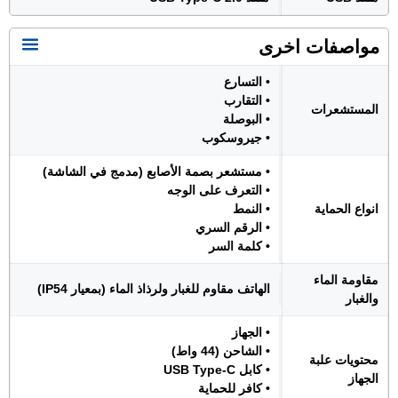
مواصفات اخرى
• التسارع
• التقارب
المستشعرات
• البوصلة
• جيروسكوب
• مستشعر بصمة الأصابع (مدمج في الشاشة)
• التعرف على الوجه
انواع الحماية
• النمط
• الرقم السري
• كلمة السر
مقاومة الماء
الهاتف مقاوم للغبار ولرذاذ الماء (بمعيار IP54)
والغبار
• الجهاز
• الشاحن (44 واط)
محتويات علبة
• كابل USB Type-C
الجهاز
• كافر للحماية