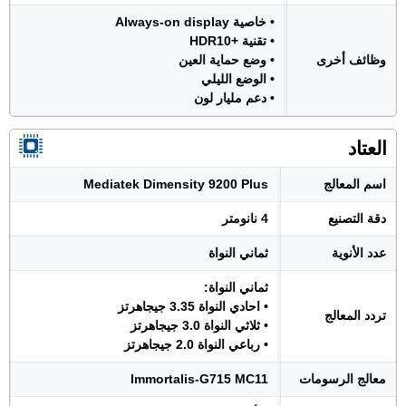
• خاصية Always-on display
• تقنية +HDR10
وظائف أخرى
• وضع حماية العين
• الوضع الليلي
• دعم مليار لون
العتاد
اسم المعالج
Mediatek Dimensity 9200 Plus
دقة التصنيع
4 نانومتر
عدد الأنوية
ثماني النواة
ثماني النواة:
• احادي النواة 3.35 جيجاهرتز
تردد المعالج
• ثلاثي النواة 3.0 جيجاهرتز
• رباعي النواة 2.0 جيجاهرتز
معالج الرسومات
Immortalis-G715 MC11