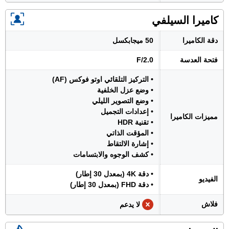
كاميرا السيلفي
دقة الكاميرا
50 ميجابكسل
فتحة العدسة
F/2.0
• التركيز التلقائي اوتو فوكس (AF)
• وضع عزل الخلفية
• وضع التصوير الليلي
• إعدادات التجميل
مميزات الكاميرا
• تقنية HDR
• المؤقت الذاتي
• إشارة الالتقاط
• كشف الوجوه والابتسامات
• دقة 4K (بمعدل 30 إطار)
الفيديو
• دقة FHD (بمعدل 30 إطار)
فلاش
لا يدعم