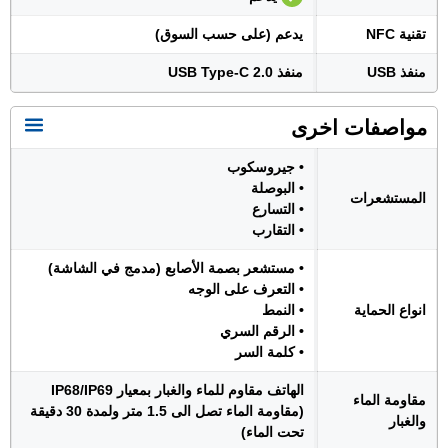
تقنية NFC
يدعم (على حسب السوق)
منفذ USB
منفذ USB Type-C 2.0
مواصفات اخرى
• جيروسكوب
• البوصلة
المستشعرات
• التسارع
• التقارب
• مستشعر بصمة الأصابع (مدمج في الشاشة)
• التعرف على الوجه
انواع الحماية
• النمط
• الرقم السري
• كلمة السر
الهاتف مقاوم للماء والغبار بمعيار IP68/IP69
مقاومة الماء
(مقاومة الماء تصل الى 1.5 متر ولمدة 30 دقيقة
والغبار
تحت الماء)