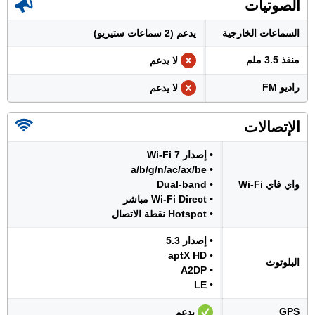
الصوتيات
السماعات الخارجية
يدعم (2 سماعات ستيريو)
منفذ 3.5 ملم
لا يدعم
راديو FM
لا يدعم
الإتصالات
• إصدار Wi-Fi 7
• a/b/g/n/ac/ax/be
واي فاي Wi-Fi
• Dual-band
• Wi-Fi Direct مباشر
• Hotspot نقطة الاتصال
• إصدار 5.3
• aptX HD
البلوتوث
• A2DP
• LE
GPS
يدعم