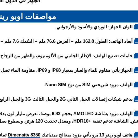
الجهاز في الدول الع
مواصفات اوبو رينو 13 ب
الوان الجهاز: الوردي والأسود والأرجواني.
أبعاد الهاتف: الطول 162.8 ملم – العرض 76.6 ملم – السُمك 7.6 ملم – الوزن 195 أو 197 غرام.
خامات تصنيع الهاتف: الإطار الجانبي من الألومنيوم، والظهر من الزجاج.
الجهاز يأتي مقاوم للماء والغبار بمعيار IP68 و IP69، مقاومة الماء تصل الى عمق مترين ولمدة 30 دقيقة تحت الماء.
الهاتف مزود شريحتي SIM من نوع Nano SIM.
يدعم شبكات إتصالات الجيل الثاني 2G والجيل الثالث 3G والجيل الرابع 4G والجيل الخامس 5G.
. الشاشة تدعم تقنية +HDR10، ومعدل تحديث 120 هرتز، وسطوع يصل إلى 1200 شمعة، ومحمية بطبقة زجاج غوريلا جلاس 7i.
هاتف اوبو رينو 13 برو يأتي مزود بمعالج ميدياتيك
Dimensity 8350