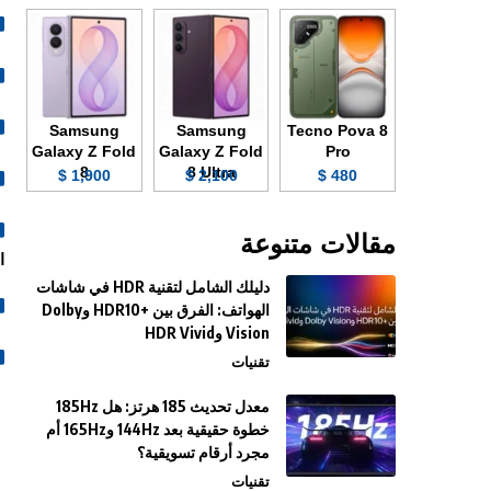
Samsung
Samsung
Tecno Pova 8
Galaxy Z Fold
Galaxy Z Fold
Pro
8
8 Ultra
1,900 $
2,100 $
480 $
مقالات متنوعة
ا
دليلك الشامل لتقنية HDR في شاشات
الهواتف: الفرق بين +HDR10 وDolby
Vision وHDR Vivid
تقنيات
معدل تحديث 185 هرتز: هل 185Hz
خطوة حقيقية بعد 144Hz و165Hz أم
مجرد أرقام تسويقية؟
تقنيات