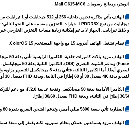
انومتر، ومعالج رسومات Mali G615-MC6.
 يدعم إمكانية زيادة مساحة التخزين الخارجي عبر بطاقة الميموري كارد MicroSD.
نظام تشغيل الهاتف أندرويد 15 مع واجهة المستخدم ColorOS 15.
Focus) وتدعم التثبيت ا
البصري أيضًا. أما الكاميرا الثالثة، فتأتي بد
يو بدقة 4K بمعدل 30 أو 60 إطارًا في الثانية، وبدقة FHD بمعدل 30 أو 60 إطارًا في الثانية.
إطارًا في الثانية، وبدقة FHD بمعدل 30/60 إطارًا.
البطارية تأتي بسعة 5800 مللي أمبير، وتدعم الشحن السريع بقدرة 80 واط والشحن اللاسلكي بقدرة 50 واط.
الهاتف مزود بسماعتين تعملان بنظام ستيريو، لكنه يفتقر إلى منفذ سماعات الأ