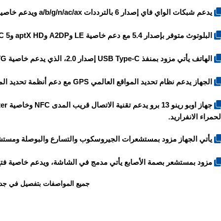
يدعم شبكات الواي فاي إصدار 6 بالترددات a/b/g/n/ac/ax ويدعم خاصية Dual-band وWi-Fi Direct ونقطة الاتصال Hotspot.
البلوتوث متوفر بإصدار 5.4 مع دعم خاصية LE وA2DP وaptX HD وLHDC 5.
الهاتف يأتي مزود بمنفذ USB Type-C إصدار 2.0، الذي يدعم خاصية OTG.
الجهاز يدعم نظام تحديد المواقع العالمي GPS مع دعم أنظمة تحديد المواقع الأخرى GLONASS وGALILEO وBeiDou وQZSS.
لحمراء الانفراريد.
يأتي الجهاز مزود بمستشعرات الجيروسكوب والتسارع والبوصلة ومستشع
مزود بمستشعر بصمة الأصابع يأتي مدمج في الشاشة، ويدعم خاصية فتح القفل عبر
جميع المواصفات بتفصيل في جد