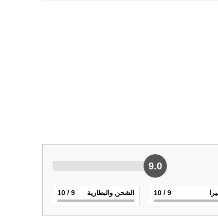
9.0
يرا
9
/ 10
الشحن والبطارية
9
/ 10