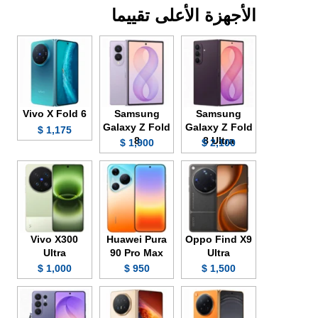
الأجهزة الأعلى تقييما
Vivo X Fold 6
Samsung
Samsung
Galaxy Z Fold
Galaxy Z Fold
1,175 $
8
8 Ultra
1,900 $
2,100 $
Vivo X300
Huawei Pura
Oppo Find X9
Ultra
90 Pro Max
Ultra
1,000 $
950 $
1,500 $