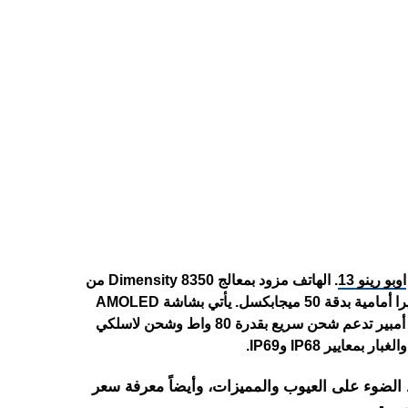
اوبو رينو 13
. الهاتف مزود بمعالج Dimensity 8350 من
ميدياتيك، مع ثلاث كاميرات خلفية بدقة 50 و50 و8 ميجابكسل، وكاميرا أمامية بدقة 50 ميجابكسل. يأتي بشاشة AMOLED
بحجم 6.83 بوصة تدعم معدل تحديث 120 هرتز، وبطارية 5800 مللي أمبير تدعم شحن سريع بقدرة 80 واط وشحن لاسلكي
 الضوء على العيوب والمميزات، وأيضاً معرفة سعر