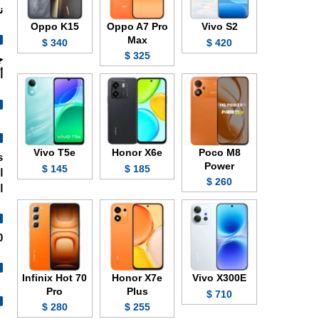
ن
Oppo K15
Oppo A7 Pro
Vivo S2
Max
340 $
420 $
325 $
أو 1/16 تيرابايت، الجهاز لا
Vivo T5e
Honor X6e
Poco M8
Power
145 $
185 $
260 $
الفيد
30/60 
Infinix Hot 70
Honor X7e
Vivo X300E
Pro
Plus
710 $
280 $
255 $