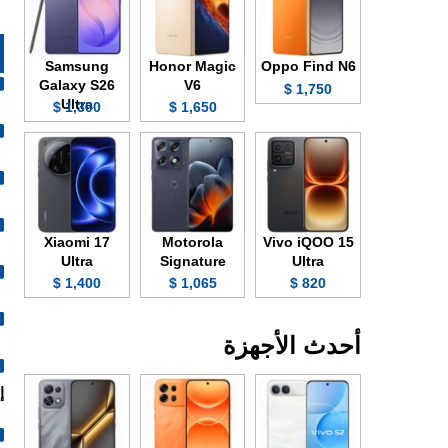
Samsung
Honor Magic
Oppo Find N6
Galaxy S26
V6
1,750 $
Ultra
1,300 $
1,650 $
Xiaomi 17
Motorola
Vivo iQOO 15
Ultra
Signature
Ultra
1,400 $
1,065 $
820 $
أحدث الأجهزة
إنش