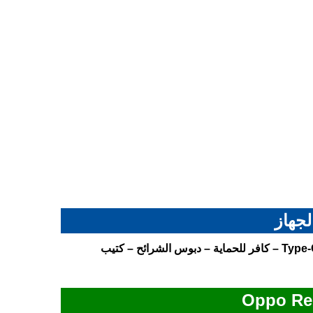
لجهاز
الجهاز اوبو رينو 13 برو – الشاحن بقدرة 80 واط – كابل USB من نوع Type-C – كافر للحماية – دبوس الشرائح – كتيب