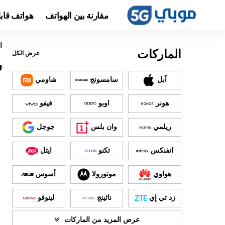
مقارنة بين الهواتف
هواتف قاب
ا
الماركات
عرض الكل
سع
آبل
سامسونج
شاومي
هونر
اوبو
فيفو
ريلمي
وان بلس
جوجل
انفنكس
تكنو
ايتل
هواوي
موتورولا
أسوس
زد تي إي
ناثينج
لينوفو
عرض المزيد من الماركات