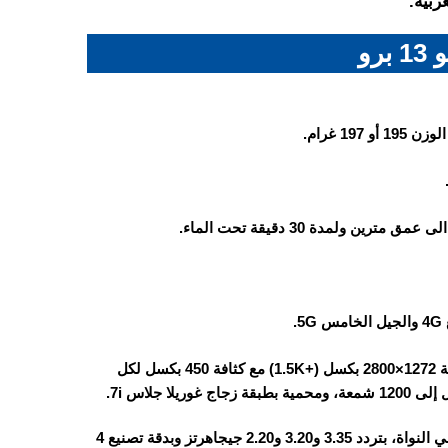
ربية.
رو
الهاتف مزود بشاشة AMOLED بحجم 6.83 بوصة، تعرض مليار لون بدقة 1272×2800 بكسل (+1.5K) مع كثافة 450 بكسل لكل
ثماني النواة، بتردد 3.35 و3.20 و2.20 جيجاهرتز وبدقة تصنيع 4