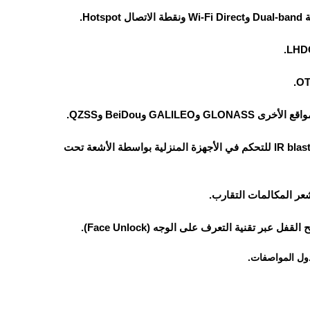
جهاز اوبو رينو 13 برو يدعم تقنية الاتصال قريب المدى NFC وخاصية IR blaster للتحكم في الأجهزة المنزلية بواسطة الأشعة تحت
ر المكالمات التقارب.
 تقنية التعرف على الوجه (Face Unlock).
ول المواصفات.