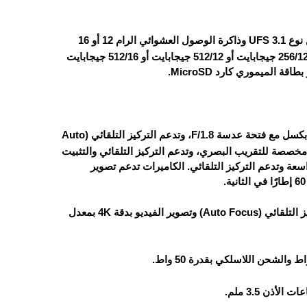
الهاتف يأتي بذاكرة تخزين داخلية 256 أو 512 جيجابايت أو 1 تيرابايت من نوع UFS 3.1 وذاكرة الوصول العشوائي الرام 12 أو 16
جيجابايت من نوع LPDDR5X، خيارات التخزين مقسمة على النحو التالي: 256/12 جيجابايت أو 512/12 جيجابايت أو 512/16 جيجابايت
الهاتف مزود بثلاث كاميرات خلفية: الكاميرا الرئيسية تأتي بدقة 50 ميجابكسل مع فتحة عدسة F/1.8، وتدعم التركيز التلقائي (Auto
لبصري (OIS). الكاميرا الثانية بدقة 50 ميجابكسل، مخصصة للتقريب البصري، وتدعم التركيز التلقائي والتثبيت
قة 8 ميجابكسل للتصوير بزاوية واسعة وتدعم التركيز التلقائي. الكاميرات تدعم تصوير
الكاميرا الأمامية بدقة 50 ميجابكسل وفتحة عدسة F/2.0، مع دعم للتركيز التلقائي (Auto Focus) وتصوير الفيديو بدقة 4K بمعدل
ذن 3.5 ملم.