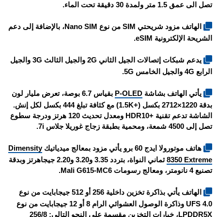
تصل الى عمق 1.5 متر ولمدة 30 دقيقة تحت الماء.
الهاتف مزود شريحتي SIM من نوع Nano SIM، بالإضافة إلى دعم
الشريحة الإلكترونية eSIM.
يدعم شبكات إتصالات الجيل الثاني 2G والجيل الثالث 3G والجيل
الرابع 4G والجيل الخامس 5G.
يأتي الهاتف بشاشة
P-OLED
بقياس 6.7 بوصة، تعرض مليار لون
بدقة 1220×2712 بكسل (+1.5K) مع كثافة تبلغ 444 بكسل لكل إنش.
الشاشة تدعم تقنية +HDR10 ومعدل تحديث 120 هرتز ودرجة سطوع
تصل إلى 4500 شمعة، ومحمية بطبقة زجاج غوريلا جلاس 7i.
هاتف موتورولا ايدج 60 برو يأتي مزود بمعالج ميدياتيك
Dimensity
8350 Extreme
ثماني النواة، بتردد 3.35 و3.20 و2.20 جيجاهرتز وبدقة
تصنيع 4 نانومتر، ومعالج رسومات Mali G615-MC6.
الهاتف يأتي بذاكرة تخزين داخلية 256 أو 512 جيجابايت من نوع
UFS 4.0 وذاكرة الوصول العشوائي الرام 8 أو 12 جيجابايت من نوع
LPDDR5X، خيارات التخزين مقسمة على النحو التالي: 256/8