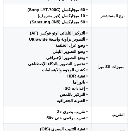
• 50 ميجابكسل (Sony LYT-700C)
نوع المستشعر
• 10 ميجابكسل (غير معروف)
• 50 ميجابكسل (Samsung JN5)
• التركيز التلقائي اوتو فوكس (AF)
• التصوير بزاوية واسعة Ultrawide
• وضع عزل الخلفية
• وضع التصوير الليلي
• وضع التصوير الإحترافي
• تحسين التصوير بالذكاء الإصطناعي
مميزات الكاميرا
• كشف الوجوه والابتسامات
• تقنية HDR
• بانوراما
• إعدادات ISO
• التركيز باللمس
• العنونة الجغرافية
• تقريب بصري 3x
التقريب
• تقريب رقمي حتى 50x
• تقنية التثبيت البصري (OIS)