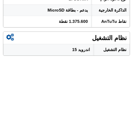
الذاكرة الخارجية
يدعم - بطاقة MicroSD
نقاط AnTuTu
1.375.600 نقطة
نظام التشغيل
نظام التشغيل
اندرويد 15