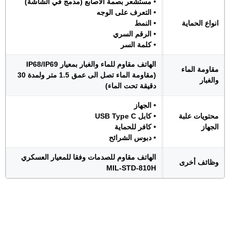
• مستشعر بصمة الأصابع (مدمج في الشاشة)
• التعرف على الوجه
انواع الحماية
• النمط
• الرقم السري
• كلمة السر
الهاتف مقاوم للماء والغبار بمعيار IP68/IP69
مقاومة الماء
(مقاومة الماء تصل الى عمق 1.5 متر ولمدة 30
والغبار
دقيقة تحت الماء)
• الجهاز
محتويات علبة
• كابل USB Type C
الجهاز
• كافر للحماية
• دبوس الشرائح
الهاتف مقاوم للصدمات وفقا للمعيار العسكري
وظائف أخرى
MIL-STD-810H