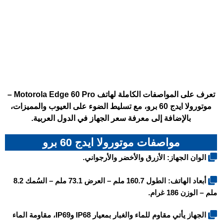
تعرف على المواصفات الكاملة لهاتف Motorola Edge 60 Pro –
موتورولا ايدج 60 برو، مع تسليط الضوء على العيوب والمميزات،
بالإضافة إلى معرفة سعر الجهاز في الدول العربية.
مواصفات موتورولا ايدج 60 برو
الوان الجهاز: الأزرق والأخضر والأرجواني.
أبعاد الهاتف: الطول 160.7 ملم – العرض 73.1 ملم – السُمك 8.2
ملم – الوزن 186 غرام.
الجهاز يأتي مقاوم للماء والغبار بمعيار IP68 وIP69، مقاومة الماء