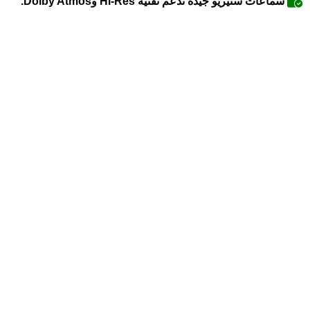
سماعات ستيريو جيدة تدعم تقنية Hi-Res وDolby Atmos.