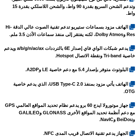
وتدعم الشحن السريع بقدرة 90 واط، والشحن اللاسلكي بقدرة 15
واط.
الهاتف مزود بسماعات ستيريو تدعم تقنية الصوت عالي الدقة Hi-
Res وDolby Atmos، لكنه يفتقر إلى منفذ سماعات الأذن 3.5 ملم.
يدعم شبكات الواي فاي إصدار 6E بالترددات a/b/g/n/ac/ax ويدعم
خاصية Tri-band ونقطة الاتصال Hotspot.
البلوتوث متوفر بإصدار 5.4 مع دعم خاصية LE وA2DP.
الهاتف يأتي مزود بمنفذ USB Type-C 2.0، الذي يدعم خاصية
OTG.
جهاز موتورولا ايدج 60 برو يدعم نظام تحديد المواقع العالمي GPS
مع دعم أنظمة تحديد المواقع الأخرى GLONASS وGALILEO
وBeiDou وNavIC.
الجهاز يدعم تقنية الاتصال قريب المدى NFC.