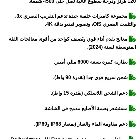
120 هرتز ودرجة سطوع عالية تصل حتى 4500 شمعة.
مجموعة كاميرات خلفية جيدة تدعم التقريب البصري 3x،
والتثبيت البصري OIS، وتصوير فيديو بدقة 4K.
معالج يقدم أداء قوي ويُصنف كواحد من أقوى معالجات الفئة
المتوسطة لسنة (2024).
بطارية كبيرة بسعة 6000 مللي أمبير.
شحن سريع قوي جدا (بقدرة 90 واط).
دعم الشحن اللاسلكي (بقدرة 15 واط).
مستشعر بصمة الأصابع مدمج في الشاشة.
دعم مقاومة الماء والغبار (بمعيار IP68 وIP69).