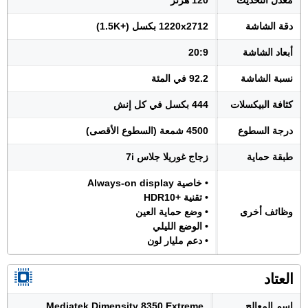
معدل التحديث
120 هرتز
دقة الشاشة
1220x2712 بكسل (+1.5K)
أبعاد الشاشة
20:9
نسبة الشاشة
92.2 في المئة
كثافة البيكسلات
444 بكسل في كل إنش
درجة السطوع
4500 شمعة (السطوع الأقصى)
طبقة حماية
زجاج غوريلا جلاس 7i
• خاصية Always-on display
• تقنية +HDR10
وظائف أخرى
• وضع حماية العين
• الوضع الليلي
• دعم مليار لون
العتاد
اسم المعالج
Mediatek Dimensity 8350 Extreme