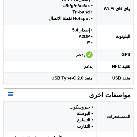
• a/b/g/n/ac/ax
واي فاي Wi-Fi
• Tri-band
• Hotspot نقطة الاتصال
• إصدار 5.4
البلوتوث
• A2DP
• LE
GPS
يدعم
تقنية NFC
يدعم
منفذ USB
منفذ USB Type-C 2.0
مواصفات اخرى
• جيروسكوب
• البوصلة
المستشعرات
• التسارع
• التقارب