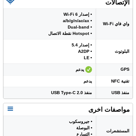
الإتصالات
• إصدار Wi-Fi 6
• a/b/g/n/ac/ax
واي فاي Wi-Fi
• Dual-band
• Hotspot نقطة الاتصال
• إصدار 5.4
البلوتوث
• A2DP
• LE
GPS
يدعم
تقنية NFC
يدعم
منفذ USB
منفذ USB Type-C 2.0
مواصفات اخرى
• جيروسكوب
• البوصلة
المستشعرات
• التسارع