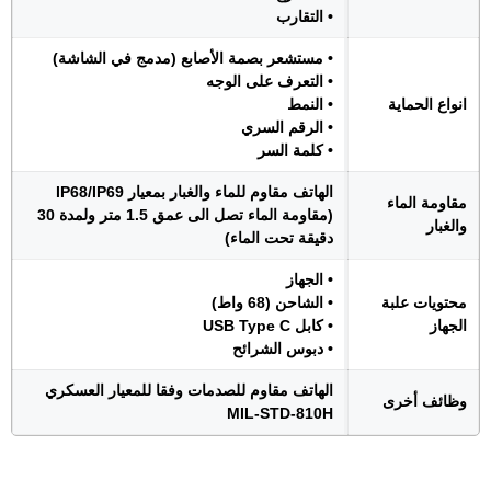
• التقارب
• مستشعر بصمة الأصابع (مدمج في الشاشة)
• التعرف على الوجه
انواع الحماية
• النمط
• الرقم السري
• كلمة السر
الهاتف مقاوم للماء والغبار بمعيار IP68/IP69
مقاومة الماء
(مقاومة الماء تصل الى عمق 1.5 متر ولمدة 30
والغبار
دقيقة تحت الماء)
• الجهاز
محتويات علبة
• الشاحن (68 واط)
الجهاز
• كابل USB Type C
• دبوس الشرائح
الهاتف مقاوم للصدمات وفقا للمعيار العسكري
وظائف أخرى
MIL-STD-810H