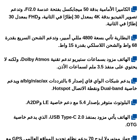
الكاميرا الأمامية بدقة 50 ميجابكسل بفتحة عدسة F/2.0، وتدعم
تصوير الفيديو بدقة 4K بمعدل 30 إطارًا في الثانية، وFHD بمعدل 30
إطارًا في الثانية.
البطارية تأتي بسعة 4800 مللي أمبير، وتدعم الشحن السريع بقدرة
68 واط والشحن اللاسلكي بقدرة 15 واط.
الهاتف مزود بسماعات ستيريو تدعم تقنية Dolby Atmos، ولكنه لا
يحتوي على منفذ 3.5 ملم لسماعات الأذن.
يدعم شبكات الواي فاي إصدار 6 بالترددات a/b/g/n/ac/ax ويدعم
خاصية Dual-band ونقطة الاتصال Hotspot.
البلوتوث متوفر بإصدار 5.4 مع دعم خاصية LE وA2DP.
الهاتف يأتي مزود بمنفذ USB Type-C 2.0، الذي يدعم خاصية
OTG.
جهاز
موتورولا ايدج 70
يدعم نظام تحديد المواقع العالمي GPS مع