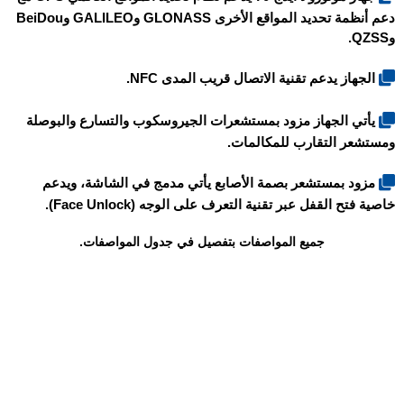
دعم أنظمة تحديد المواقع الأخرى GLONASS وGALILEO وBeiDou
وQZSS.
الجهاز يدعم تقنية الاتصال قريب المدى NFC.
يأتي الجهاز مزود بمستشعرات الجيروسكوب والتسارع والبوصلة
ومستشعر التقارب للمكالمات.
مزود بمستشعر بصمة الأصابع يأتي مدمج في الشاشة، ويدعم
خاصية فتح القفل عبر تقنية التعرف على الوجه (Face Unlock).
جميع المواصفات بتفصيل في جدول المواصفات.