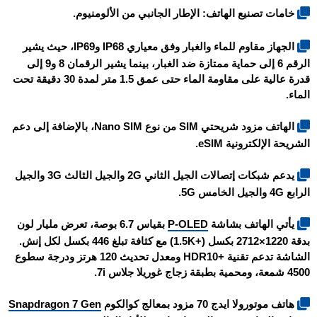
خامات تصنيع الهاتف: الإطار الجانبي من الألومنيوم.
الجهاز مقاوم للماء والغبار وفق معياري IP68 وIP69، حيث يشير
الرقم 6 إلى حماية ممتازة ضد الغبار، بينما يشير الرقمان 8 و9 إلى
قدرة عالية على مقاومة الماء حتى عمق 1.5 متر لمدة 30 دقيقة تحت
الماء.
الهاتف مزود شريحتي SIM من نوع Nano SIM، بالإضافة إلى دعم
الشريحة الإلكترونية eSIM.
يدعم شبكات إتصالات الجيل الثاني 2G والجيل الثالث 3G والجيل
الرابع 4G والجيل الخامس 5G.
يأتي الهاتف بشاشة
P-OLED
بقياس 6.7 بوصة، تعرض مليار لون
بدقة 1220×2712 بكسل (+1.5K) مع كثافة تبلغ 446 بكسل لكل إنش.
الشاشة تدعم تقنية +HDR10 ومعدل تحديث 120 هرتز ودرجة سطوع
4500 شمعة، ومحمية بطبقة زجاج غوريلا جلاس 7i.
هاتف
موتورولا ايدج 70
مزود بمعالج كوالكوم
Snapdragon 7 Gen