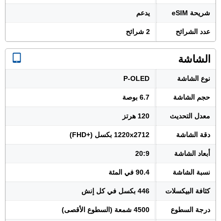
شريحة eSIM
يدعم
عدد الشرائح
2 شرائح
الشاشة
نوع الشاشة
P-OLED
حجم الشاشة
6.7 بوصة
معدل التحديث
120 هرتز
دقة الشاشة
1220x2712 بكسل (+FHD)
أبعاد الشاشة
20:9
نسبة الشاشة
90.4 في المئة
كثافة البيكسلات
446 بكسل في كل إنش
درجة السطوع
4500 شمعة (السطوع الأقصى)