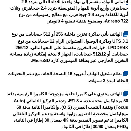
4
ثماني النواة، مقسم إلى نواة واحدة للأداء العالي بتردد 2.8
جيجاهرتز، وأربع أنوية للمهام المتوسطة بتردد 2.4 جيجاهرتز، وثلاث
أنوية للكفاءة بتردد 1.8 جيجاهرتز، مع معالج رسوميات من نوع
Adreno 722، ومصنوع بتقنية تصنيع 4 نانومتر.
الهاتف يأتي بذاكرة تخزين داخلية 256 أو 512 جيجابايت من نوع
UFS 3.1 وذاكرة الوصول العشوائي الرام 12 جيجابايت من نوع
LPDDR4X، خيارات التخزين مقسمة على النحو التالي: 256/12
جيجابايت أو 512/12 جيجابايت، الجهاز لا يدعم إمكانية زيادة مساحة
التخزين الخارجي عبر بطاقة الميموري كارد MicroSD.
نظام تشغيل الهاتف أندرويد 16 النسخة الخام، مع دعم التحديثات
النظام لمدة 3 سنوات.
الهاتف يحتوي على كاميرا خلفية مزدوجة: الكاميرا الرئيسية بدقة
50 ميجابكسل بفتحة عدسة F/1.8، وتدعم التركيز التلقائي (Auto
Focus) وتقنية التثبيت البصري (OIS)، والكاميرا الثانية بدقة 50
ميجابكسل مخصصة للتصوير بزاوية واسعة وتدعم التركيز التلقائي.
الكاميرا تدعم تصوير الفيديو بدقة 4K بمعدل 30 إطارًا في الثانية،
وFHD بمعدل 30/60 إطارًا في الثانية.