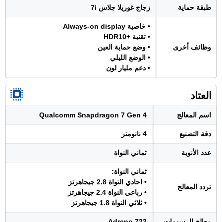
طبقة حماية
زجاج غوريلا جلاس 7i
• خاصية Always-on display
• تقنية +HDR10
وظائف أخرى
• وضع حماية العين
• الوضع الليلي
• دعم مليار لون
العتاد
اسم المعالج
Qualcomm Snapdragon 7 Gen 4
دقة التصنيع
4 نانومتر
عدد الأنوية
ثماني النواة
ثماني النواة:
• احادي النواة 2.8 جيجاهرتز
تردد المعالج
• رباعي النواة 2.4 جيجاهرتز
• ثلاثي النواة 1.8 جيجاهرتز
معالج الرسومات
Adreno 722