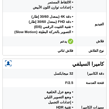
• الالتقاط المستمر
• إعدادات توازن اللون الأبيض
• دقة 4K (بمعدل 30/60 إطار)
• دقة FHD (بمعدل 30/60 إطار)
الفيديو
• تقنية التثبيت الرقمي (EIS)
• التصوير بالحركة البطيئة (Slow Motion)
فلاش
يدعم
نوع الفلاش
فلاش ثنائي
كاميرا السيلفي
دقة الكاميرا
32 ميجابكسل
فتحة العدسة
F/2.5
• وضع عزل الخلفية
• وضع التصوير الليلي
• إعدادات التجميل
مميزات الكاميرا
• تقنية HDR