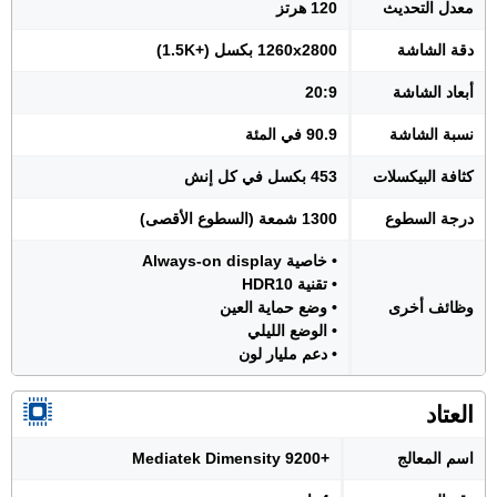
معدل التحديث
120 هرتز
دقة الشاشة
1260x2800 بكسل (+1.5K)
أبعاد الشاشة
20:9
نسبة الشاشة
90.9 في المئة
كثافة البيكسلات
453 بكسل في كل إنش
درجة السطوع
1300 شمعة (السطوع الأقصى)
• خاصية Always-on display
• تقنية HDR10
وظائف أخرى
• وضع حماية العين
• الوضع الليلي
• دعم مليار لون
العتاد
اسم المعالج
+Mediatek Dimensity 9200