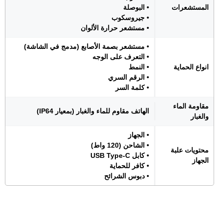
المستشعرات
• البوصلة
• جيروسكوب
• مستشعر حرارة الألوان
• مستشعر بصمة الأصابع (مدمج في الشاشة)
• التعرف على الوجه
انواع الحماية
• النمط
• الرقم السري
• كلمة السر
مقاومة الماء
الهاتف مقاوم للماء والغبار (بمعيار IP64)
والغبار
• الجهاز
• الشاحن (120 واط)
محتويات علبة
• كابل USB Type-C
الجهاز
• كافر للحماية
• دبوس الشرائح