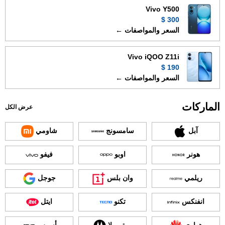
Vivo Y500
300 $
السعر والمواصفات ←
Vivo iQOO Z11i
190 $
السعر والمواصفات ←
الماركات
عرض الكل
آبل
سامسونج
شاومي
هونر
اوبو
فيفو
ريلمي
وان بلس
جوجل
انفنكس
تكنو
ايتل