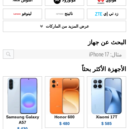
هواوي
موتورولا
أسوس
زد تي إي
ناثينج
لينوفو
عرض المزيد من الماركات
البحث عن جهاز
الأجهزة الأكثر بحثاً
Samsung Galaxy
Honor 600
Xiaomi 17T
A57
480 $
585 $
430 $