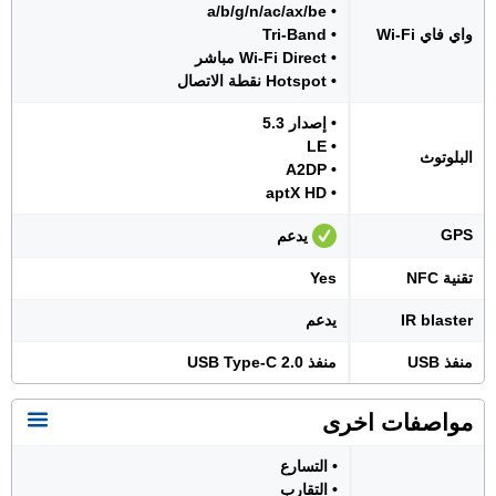
• a/b/g/n/ac/ax/be
واي فاي Wi-Fi
• Tri-Band
• Wi-Fi Direct مباشر
• Hotspot نقطة الاتصال
• إصدار 5.3
• LE
البلوتوث
• A2DP
• aptX HD
GPS
يدعم
تقنية NFC
Yes
IR blaster
يدعم
منفذ USB
منفذ USB Type-C 2.0
مواصفات اخرى
• التسارع
• التقارب