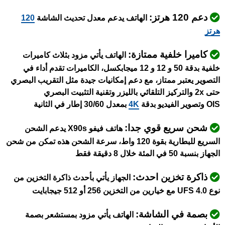
دعم 120 هرتز:
الهاتف يدعم معدل تحديث الشاشة
120
هرتز
كاميرا خلفية ممتازة:
الهاتف يأتي مزود بثلاث كاميرات
خلفية بدقة 50 و 12 و 12 ميجابكسل، الكاميرات تقدم أداء في
التصوير يعتبر ممتاز، مع دعم إمكانيات جيدة مثل التقريب البصري
حتى 2x والتركيز التلقائي بالليزر وتقنية التثبيت البصري
OIS وتصوير الفيديو بدقة
4K
بمعدل 30/60 إطار في الثانية
شحن سريع قوي جدا:
هاتف فيفو X90s يدعم الشحن
السريع للبطارية بقوة 120 واط، سرعة الشحن هذه تمكن من شحن
الجهاز بنسبة 50 في المئة خلال 8 دقيقة فقط
ذاكرة تخزين احدث:
الجهاز يأتي بأحدث ذاكرة التخزين من
نوع UFS 4.0 مع خيارين من التخزين 256 أو 512 جيجابايت
بصمة في الشاشة:
الهاتف يأتي مزود بمستشعر بصمة