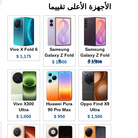
الأجهزة الأعلى تقييما
Vivo X Fold 6
Samsung
Samsung
Galaxy Z Fold
Galaxy Z Fold
1,175 $
8
8 Ultra
1,900 $
2,100 $
Vivo X300
Huawei Pura
Oppo Find X9
Ultra
90 Pro Max
Ultra
1,000 $
950 $
1,500 $