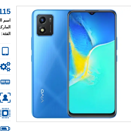
115 $
اسم ال
الماركة
الفئة: