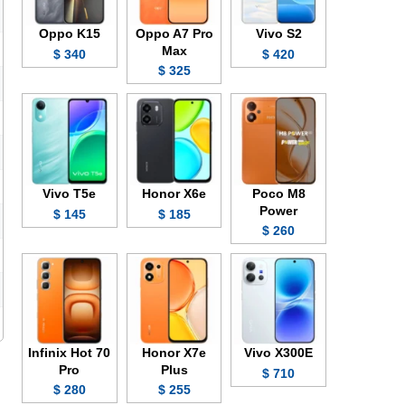
Oppo K15
Oppo A7 Pro
Vivo S2
Max
340 $
420 $
325 $
Vivo T5e
Honor X6e
Poco M8
Power
145 $
185 $
260 $
Infinix Hot 70
Honor X7e
Vivo X300E
Pro
Plus
710 $
280 $
255 $