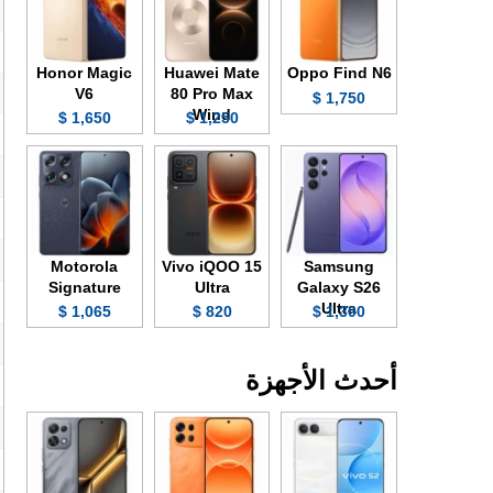
Honor Magic
Huawei Mate
Oppo Find N6
V6
80 Pro Max
1,750 $
Wind
1,650 $
1,250 $
Motorola
Vivo iQOO 15
Samsung
Signature
Ultra
Galaxy S26
Ultra
1,065 $
820 $
1,300 $
أحدث الأجهزة