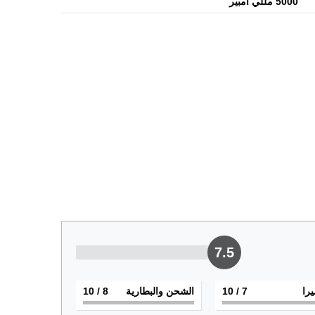
5000 مللي أمبير
7.5
يرا
7
/ 10
الشحن والبطارية
8
/ 10