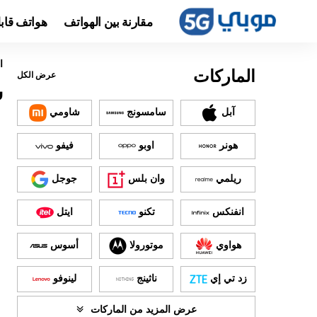
مقارنة بين الهواتف
هواتف قاب
ا
الماركات
عرض الكل
س
آبل
سامسونج
شاومي
هونر
اوبو
فيفو
ريلمي
وان بلس
جوجل
انفنكس
تكنو
ايتل
هواوي
موتورولا
أسوس
زد تي إي
ناثينج
لينوفو
عرض المزيد من الماركات