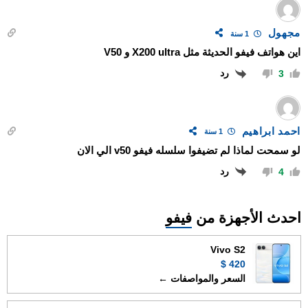
مجهول
1 سنة
اين هواتف فيفو الحديثة مثل X200 ultra و V50
رد
3
احمد ابراهيم
1 سنة
لو سمحت لماذا لم تضيفوا سلسله فيفو v50 الي الان
رد
4
احدث الأجهزة من
فيفو
Vivo S2
420 $
السعر والمواصفات ←