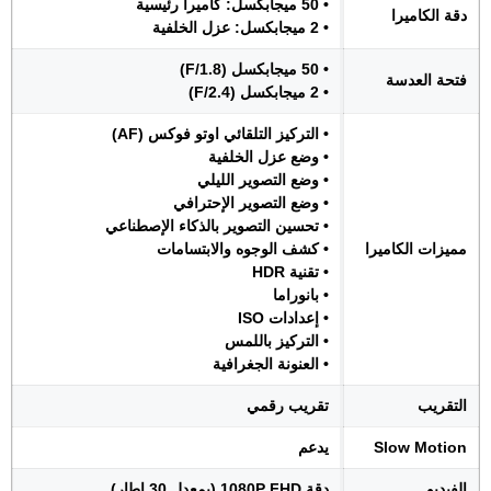
• 50 ميجابكسل: كاميرا رئيسية
دقة الكاميرا
• 2 ميجابكسل: عزل الخلفية
• 50 ميجابكسل (F/1.8)
فتحة العدسة
• 2 ميجابكسل (F/2.4)
• التركيز التلقائي اوتو فوكس (AF)
• وضع عزل الخلفية
• وضع التصوير الليلي
• وضع التصوير الإحترافي
• تحسين التصوير بالذكاء الإصطناعي
مميزات الكاميرا
• كشف الوجوه والابتسامات
• تقنية HDR
• بانوراما
• إعدادات ISO
• التركيز باللمس
• العنونة الجغرافية
التقريب
تقريب رقمي
Slow Motion
يدعم
الفيديو
دقة 1080P FHD (بمعدل 30 إطار)