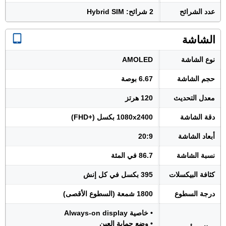
عدد الشرائح
2 شرائح: Hybrid SIM
الشاشة
نوع الشاشة
AMOLED
حجم الشاشة
6.67 بوصة
معدل التحديث
120 هرتز
دقة الشاشة
1080x2400 بكسل (+FHD)
أبعاد الشاشة
20:9
نسبة الشاشة
86.7 في المئة
كثافة البيكسلات
395 بكسل في كل إنش
درجة السطوع
1800 شمعة (السطوع الأقصى)
• خاصية Always-on display
• وضع حماية العين