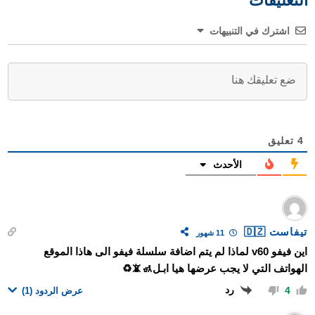
التعليقات
اشترك في التنبيهات
4
تعليق
الأحدث
تيفاست 🇩🇿
11 شهور
اين فيفو v60 لماذا لم يتم اضافة سلسلة فيفو الى هاذا الموقع
الهواتف التي لا يجب عرضها هيا ابـل🚮📵♻️
رد
4
عرض الردود
(1)