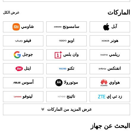
الماركات
عرض الكل
آبل
سامسونج
شاومي
هونر
اوبو
فيفو
ريلمي
وان بلس
جوجل
انفنكس
تكنو
ايتل
هواوي
موتورولا
أسوس
زد تي إي
ناثينج
لينوفو
عرض المزيد من الماركات
البحث عن جهاز