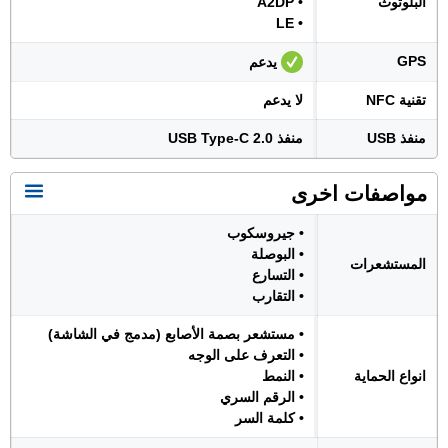
البلوتوث
• A2DP
• LE
GPS
يدعم
تقنية NFC
لا يدعم
منفذ USB
منفذ USB Type-C 2.0
مواصفات اخرى
• جيروسكوب
• البوصلة
المستشعرات
• التسارع
• التقارب
• مستشعر بصمة الأصابع (مدمج في الشاشة)
• التعرف على الوجه
انواع الحماية
• النمط
• الرقم السري
• كلمة السر