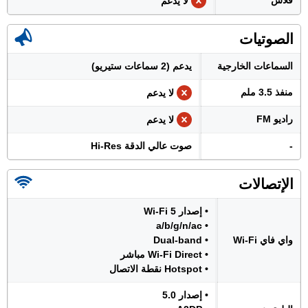
فلاش
لا يدعم
الصوتيات
السماعات الخارجية
يدعم (2 سماعات ستيريو)
منفذ 3.5 ملم
لا يدعم
راديو FM
لا يدعم
-
صوت عالي الدقة Hi-Res
الإتصالات
• إصدار Wi-Fi 5
• a/b/g/n/ac
واي فاي Wi-Fi
• Dual-band
• Wi-Fi Direct مباشر
• Hotspot نقطة الاتصال
• إصدار 5.0