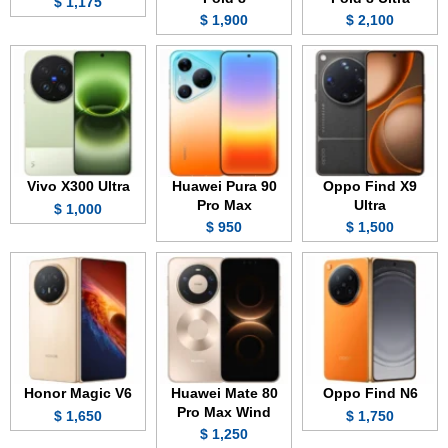
1,175 $
1,900 $
2,100 $
Vivo X300 Ultra
Huawei Pura 90
Oppo Find X9
Pro Max
Ultra
1,000 $
950 $
1,500 $
Honor Magic V6
Huawei Mate 80
Oppo Find N6
Pro Max Wind
1,650 $
1,750 $
1,250 $