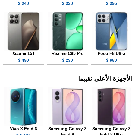
240 $
330 $
395 $
Xiaomi 15T
Realme C85 Pro
Poco F8 Ultra
490 $
230 $
680 $
الأجهزة الأعلى تقييما
Vivo X Fold 6
Samsung Galaxy Z
Samsung Galaxy Z
Fold 8
Fold 8 Ultra