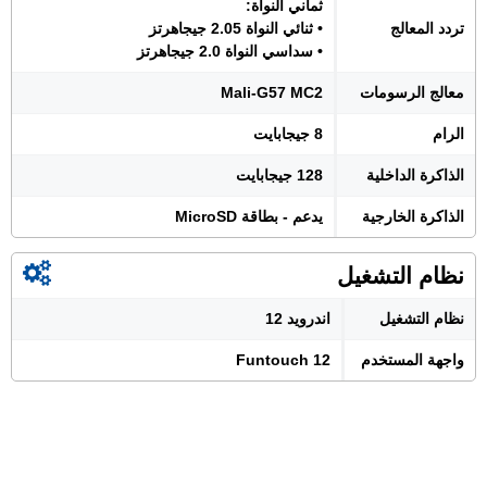
ثماني النواة:
تردد المعالج
• ثنائي النواة 2.05 جيجاهرتز
• سداسي النواة 2.0 جيجاهرتز
معالج الرسومات
Mali-G57 MC2
الرام
8 جيجابايت
الذاكرة الداخلية
128 جيجابايت
الذاكرة الخارجية
يدعم - بطاقة MicroSD
نظام التشغيل
نظام التشغيل
اندرويد 12
واجهة المستخدم
Funtouch 12