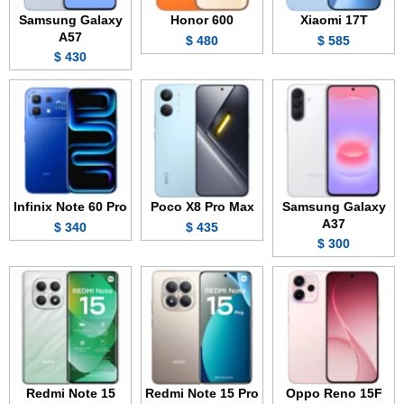
Samsung Galaxy
Honor 600
Xiaomi 17T
A57
480 $
585 $
430 $
Infinix Note 60 Pro
Poco X8 Pro Max
Samsung Galaxy
A37
340 $
435 $
300 $
Redmi Note 15
Redmi Note 15 Pro
Oppo Reno 15F