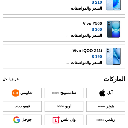
210 $
السعر والمواصفات ←
Vivo Y500
300 $
السعر والمواصفات ←
Vivo iQOO Z11i
190 $
السعر والمواصفات ←
الماركات
عرض الكل
آبل
سامسونج
شاومي
هونر
اوبو
فيفو
ريلمي
وان بلس
جوجل