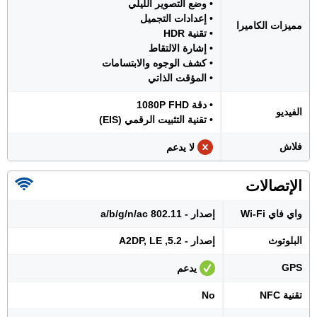
• وضع التصوير الليلي
• إعدادات التجميل
مميزات الكاميرا
• تقنية HDR
• إشارة الالتقاط
• كشف الوجوه والابتسامات
• المؤقت الذاتي
• دقة 1080P FHD
الفيديو
• تقنية التثبيت الرقمي (EIS)
فلاش
لا يدعم
الإتصالات
واي فاي Wi-Fi
إصدار - 802.11 a/b/g/n/ac
البلوتوث
إصدار - 5.2, A2DP, LE
GPS
يدعم
تقنية NFC
No