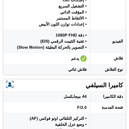
• إعدادات ISO
• التشغيل السريع
• المؤقت الذاتي
• الالتقاط المستمر
• إعدادات توازن اللون الأبيض
• دقة 1080P FHD
الفيديو
• تقنية التثبيت الرقمي (EIS)
• التصوير بالحركة البطيئة (Slow Motion)
فلاش
يدعم
نوع الفلاش
فلاش ثنائي
كاميرا السيلفي
دقة الكاميرا
44 ميجابكسل
فتحة العدسة
F/2.0
• التركيز التلقائي اوتو فوكس (AF)
• وضع عزل الخلفية