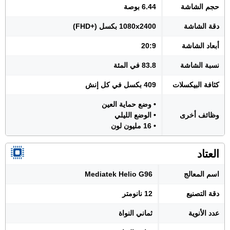
حجم الشاشة
6.44 بوصة
دقة الشاشة
1080x2400 بكسل (+FHD)
أبعاد الشاشة
20:9
نسبة الشاشة
83.8 في المئة
كثافة البيكسلات
409 بكسل في كل إنش
• وضع حماية العين
وظائف أخرى
• الوضع الليلي
• 16 مليون لون
العتاد
اسم المعالج
Mediatek Helio G96
دقة التصنيع
12 نانومتر
عدد الأنوية
ثماني النواة