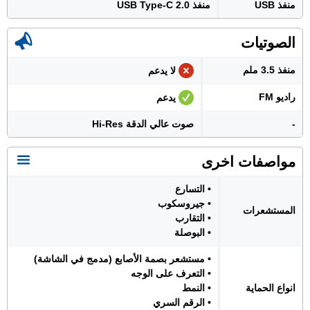
منفذ USB
منفذ USB Type-C 2.0
الصوتيات
منفذ 3.5 ملم
لا يدعم
راديو FM
يدعم
-
صوت عالي الدقة Hi-Res
مواصفات اخرى
• التسارع
• جيروسكوب
المستشعرات
• التقارب
• البوصلة
• مستشعر بصمة الأصابع (مدمج في الشاشة)
• التعرف على الوجه
انواع الحماية
• النمط
• الرقم السري