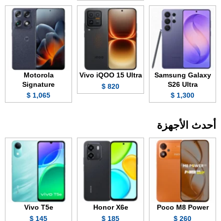
Motorola
Vivo iQOO 15 Ultra
Samsung Galaxy
Signature
S26 Ultra
820 $
1,065 $
1,300 $
أحدث الأجهزة
Vivo T5e
Honor X6e
Poco M8 Power
145 $
185 $
260 $