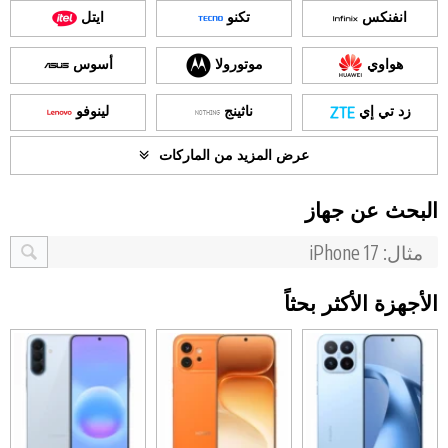
انفنكس
تكنو
ايتل
هواوي
موتورولا
أسوس
زد تي إي
ناثينج
لينوفو
عرض المزيد من الماركات
البحث عن جهاز
الأجهزة الأكثر بحثاً