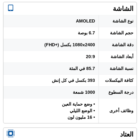
الشاشة
نوع الشاشة
AMOLED
حجم الشاشة
6.7 بوصة
دقة الشاشة
1080x2400 بكسل (+FHD)
أبعاد الشاشة
20:9
نسبة الشاشة
85.7 في المئة
كثافة البيكسلات
393 بكسل في كل إنش
درجة السطوع
1000 شمعة
• وضع حماية العين
وظائف أخرى
• الوضع الليلي
• 16 مليون لون
العتاد