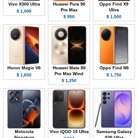
Vivo X300 Ultra
Huawei Pura 90
Oppo Find X9
Pro Max
Ultra
1,000 $
950 $
1,500 $
Honor Magic V6
Huawei Mate 80
Oppo Find N6
Pro Max Wind
1,650 $
1,750 $
1,250 $
Motorola
Vivo iQOO 15 Ultra
Samsung Galaxy
Signature
S26 Ultra