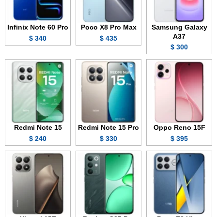
Infinix Note 60 Pro
Poco X8 Pro Max
Samsung Galaxy
A37
340 $
435 $
300 $
Redmi Note 15
Redmi Note 15 Pro
Oppo Reno 15F
240 $
330 $
395 $