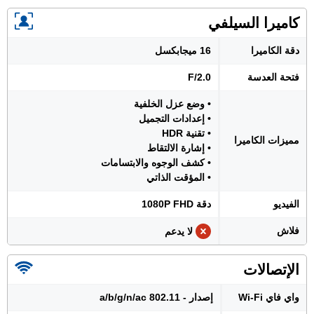
كاميرا السيلفي
دقة الكاميرا
16 ميجابكسل
فتحة العدسة
F/2.0
• وضع عزل الخلفية
• إعدادات التجميل
• تقنية HDR
مميزات الكاميرا
• إشارة الالتقاط
• كشف الوجوه والابتسامات
• المؤقت الذاتي
الفيديو
دقة 1080P FHD
فلاش
لا يدعم
الإتصالات
واي فاي Wi-Fi
إصدار - 802.11 a/b/g/n/ac