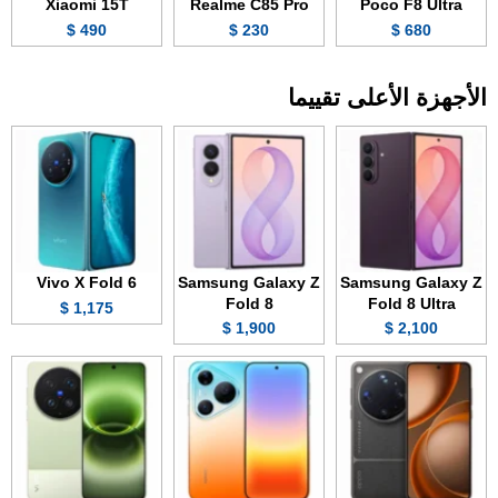
Xiaomi 15T
Realme C85 Pro
Poco F8 Ultra
490 $
230 $
680 $
الأجهزة الأعلى تقييما
Vivo X Fold 6
Samsung Galaxy Z
Samsung Galaxy Z
Fold 8
Fold 8 Ultra
1,175 $
1,900 $
2,100 $