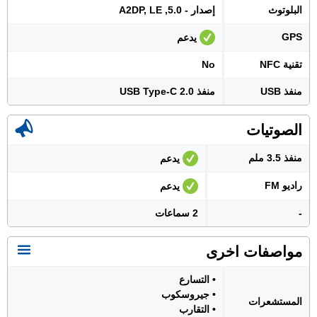
البلوتوث
إصدار - 5.0, A2DP, LE
GPS
يدعم
تقنية NFC
No
منفذ USB
منفذ USB Type-C 2.0
الصوتيات
منفذ 3.5 ملم
يدعم
راديو FM
يدعم
-
2 سماعات
مواصفات اخرى
• التسارع
• جيروسكوب
المستشعرات
• التقارب