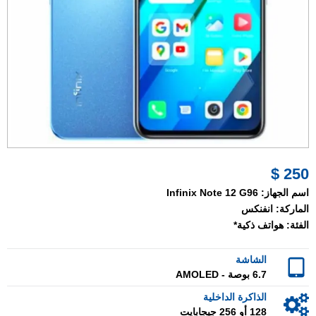
250 $
اسم الجهاز:
Infinix Note 12 G96
الماركة:
انفنكس
الفئة:
هواتف ذكية*
الشاشة
6.7 بوصة - AMOLED
الذاكرة الداخلية
128 أو 256 جيجابايت