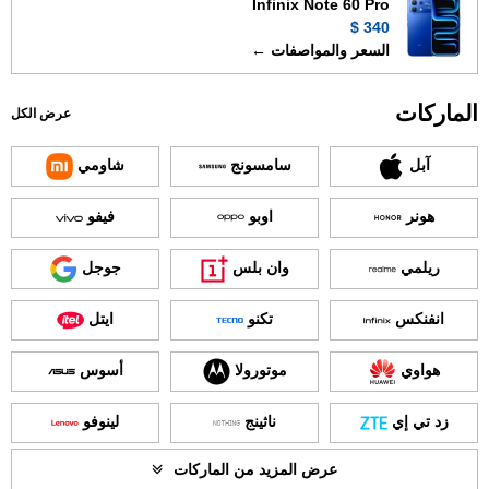
Infinix Note 60 Pro
340 $
السعر والمواصفات ←
الماركات
عرض الكل
آبل
سامسونج
شاومي
هونر
اوبو
فيفو
ريلمي
وان بلس
جوجل
انفنكس
تكنو
ايتل
هواوي
موتورولا
أسوس
زد تي إي
ناثينج
لينوفو
عرض المزيد من الماركات