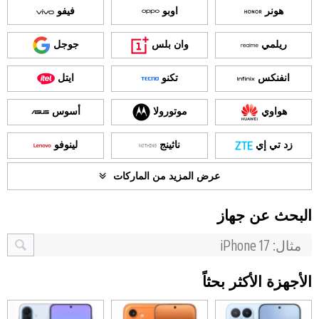
هونر
اوبو
فيفو
ريلمي
وان بلس
جوجل
انفنكس
تكنو
ايتل
هواوي
موتورولا
أسوس
زد تي إي
ناثينج
لينوفو
عرض المزيد من الماركات
البحث عن جهاز
الأجهزة الأكثر بحثاً