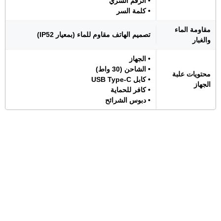
• الرقم السري
• كلمة السر
مقاومة الماء
تصميم الهاتف مقاوم للماء (بمعيار IP52)
والغبار
• الجهاز
• الشاحن (30 واط)
محتويات علبة
• كابل USB Type-C
الجهاز
• كافر للحماية
• دبوس الشرائح