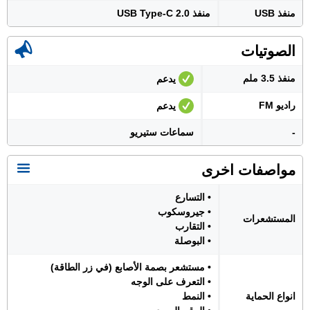
منفذ USB
منفذ USB Type-C 2.0
الصوتيات
منفذ 3.5 ملم
يدعم
راديو FM
يدعم
-
سماعات ستيريو
مواصفات اخرى
• التسارع
• جيروسكوب
المستشعرات
• التقارب
• البوصلة
• مستشعر بصمة الأصابع (في زر الطاقة)
• التعرف على الوجه
انواع الحماية
• النمط