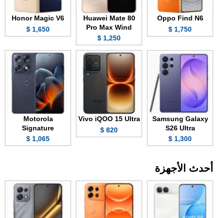
Honor Magic V6
Huawei Mate 80
Oppo Find N6
Pro Max Wind
1,650 $
1,750 $
1,250 $
Motorola
Vivo iQOO 15 Ultra
Samsung Galaxy
Signature
S26 Ultra
820 $
1,065 $
1,300 $
أحدث الأجهزة