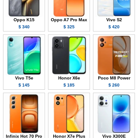
Oppo K15
Oppo A7 Pro Max
Vivo S2
340 $
325 $
420 $
Vivo T5e
Honor X6e
Poco M8 Power
145 $
185 $
260 $
Infinix Hot 70 Pro
Honor X7e Plus
Vivo X300E