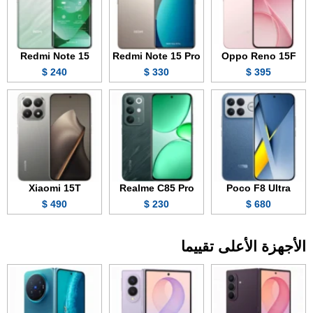
Redmi Note 15
Redmi Note 15 Pro
Oppo Reno 15F
240 $
330 $
395 $
Xiaomi 15T
Realme C85 Pro
Poco F8 Ultra
490 $
230 $
680 $
الأجهزة الأعلى تقييما