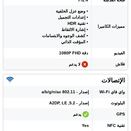
فتحة العدسة
F/2.4
• وضع عزل الخلفية
• إعدادات التجميل
• تقنية HDR
مميزات الكاميرا
• إشارة الالتقاط
• كشف الوجوه والابتسامات
• المؤقت الذاتي
الفيديو
دقة 1080P FHD
فلاش
لا يدعم
الإتصالات
واي فاي Wi-Fi
إصدار - 802.11 a/b/g/n/ac
البلوتوث
إصدار - 5.2, A2DP, LE
GPS
يدعم
تقنية NFC
Yes