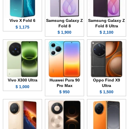
Vivo X Fold 6
Samsung Galaxy Z
Samsung Galaxy Z
Fold 8
Fold 8 Ultra
1,175 $
1,900 $
2,100 $
Vivo X300 Ultra
Huawei Pura 90
Oppo Find X9
Pro Max
Ultra
1,000 $
950 $
1,500 $