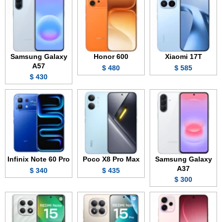
Samsung Galaxy
Honor 600
Xiaomi 17T
A57
480 $
585 $
430 $
Infinix Note 60 Pro
Poco X8 Pro Max
Samsung Galaxy
A37
340 $
435 $
300 $