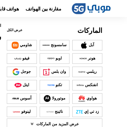
مقارنة بين الهواتف
هواتف قاب
ا
الماركات
عرض الكل
س
آبل
سامسونج
شاومي
هونر
اوبو
فيفو
ريلمي
وان بلس
جوجل
انفنكس
تكنو
ايتل
هواوي
موتورولا
أسوس
زد تي إي
ناثينج
لينوفو
عرض المزيد من الماركات