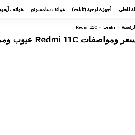
لة للطي
أجهزة لوحية (تابلت)
هواتف سامسونج
هواتف آيفو
لرئيسية
Leaks
Redmi 11C
عر ومواصفات Redmi 11C عيوب ومميزات