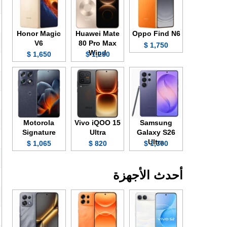
Honor Magic
Huawei Mate
Oppo Find N6
V6
80 Pro Max
1,750 $
Wind
1,650 $
1,250 $
Motorola
Vivo iQOO 15
Samsung
Signature
Ultra
Galaxy S26
Ultra
1,065 $
820 $
1,300 $
أحدث الأجهزة