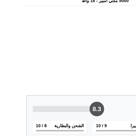
5000 مللي أمبير - 18 واط
8.3
يرا
9
/ 10
الشحن والبطارية
8
/ 10