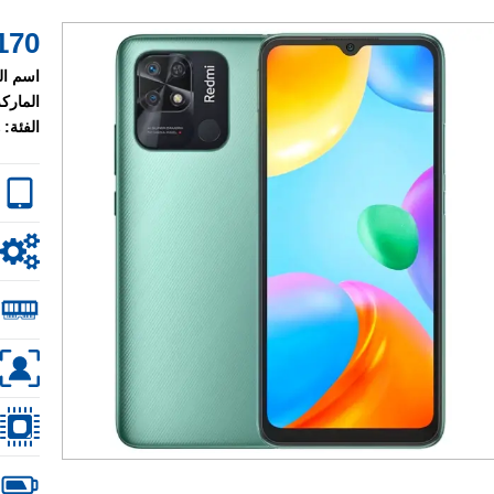
170 $
اسم ال
الماركة
الفئة: