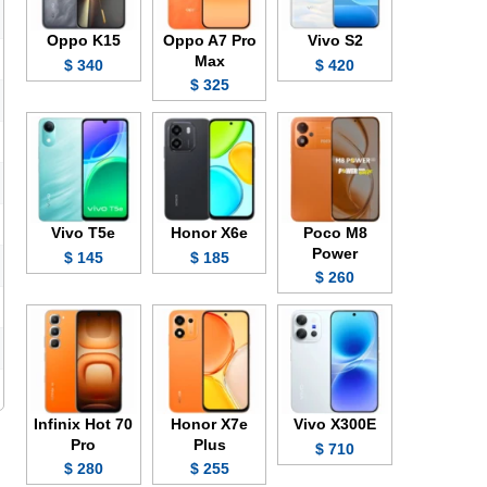
Oppo K15
Oppo A7 Pro
Vivo S2
Max
340 $
420 $
325 $
Vivo T5e
Honor X6e
Poco M8
Power
145 $
185 $
260 $
Infinix Hot 70
Honor X7e
Vivo X300E
Pro
Plus
710 $
280 $
255 $