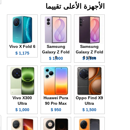
الأجهزة الأعلى تقييما
Vivo X Fold 6
Samsung
Samsung
Galaxy Z Fold
Galaxy Z Fold
1,175 $
8
8 Ultra
1,900 $
2,100 $
Vivo X300
Huawei Pura
Oppo Find X9
Ultra
90 Pro Max
Ultra
1,000 $
950 $
1,500 $