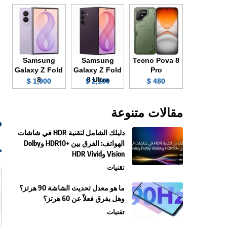
Samsung
Samsung
Tecno Pova 8
Galaxy Z Fold
Galaxy Z Fold
Pro
8
8 Ultra
1,900 $
2,100 $
480 $
مقالات متنوعة
ص
دليلك الشامل لتقنية HDR في شاشات
الهواتف: الفرق بين +HDR10 وDolby
ج
Vision وHDR Vivid
تقنيات
ما هو معدل تحديث الشاشة 90 هرتز؟
وهل يفرق فعلاً عن 60 هرتز؟
تقنيات