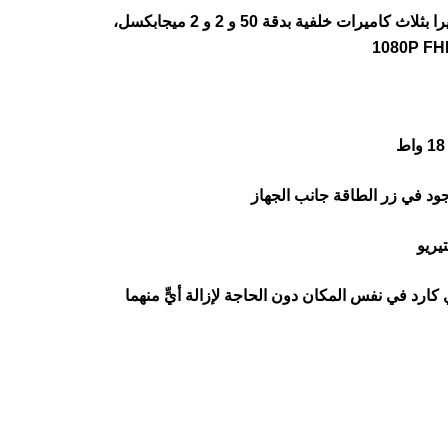
هاتف TCL 40 SE يأتي مزود بكاميرا بثلاث كاميرات خلفية بدقة 50 و 2 و 2 ميجابكسل،
ود في زر الطاقة جانب الجهاز