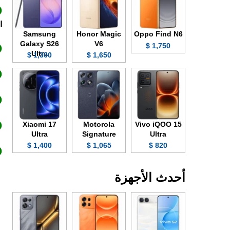
ا
Samsung
Honor Magic
Oppo Find N6
Galaxy S26
V6
1,750 $
Ultra
1,300 $
1,650 $
Xiaomi 17
Motorola
Vivo iQOO 15
Ultra
Signature
Ultra
1,400 $
1,065 $
820 $
أحدث الأجهزة