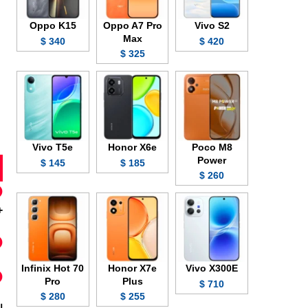
Oppo K15
Oppo A7 Pro
Vivo S2
Max
340 $
420 $
325 $
Vivo T5e
Honor X6e
Poco M8
Power
145 $
185 $
260 $
+FHD
Infinix Hot 70
Honor X7e
Vivo X300E
Pro
Plus
710 $
280 $
255 $