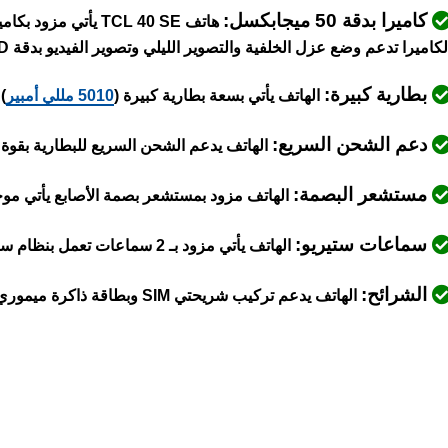
كاميرا بدقة 50 ميجابكسل:
لكاميرا تدعم وضع عزل الخلفية والتصوير الليلي وتصوير الفيديو بدقة 1080P FHD
بطارية كبيرة:
الهاتف يأتي بسعة بطارية كبيرة (
5010 مللي أمبير
)
دعم الشحن السريع:
الهاتف يدعم الشحن السريع للبطارية بقوة 18 واط
مستشعر البصمة:
الهاتف مزود بمستشعر بصمة الأصابع يأتي موج
سماعات ستيريو:
الهاتف يأتي مزود بـ 2 سماعات تعمل بنظام ستيريو
الشرائح:
الهاتف يدعم تركيب شريحتي SIM وبطاقة ذاكرة ميموري كارد في نفس المكان دون الحاجة لإزالة أيٍّ منهما