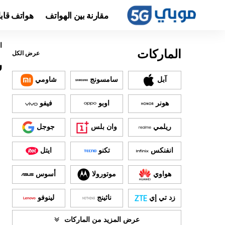
مقارنة بين الهواتف
هواتف قاب
ا
الماركات
عرض الكل
س
آبل
سامسونج
شاومي
هونر
اوبو
فيفو
ريلمي
وان بلس
جوجل
انفنكس
تكنو
ايتل
هواوي
موتورولا
أسوس
زد تي إي
ناثينج
لينوفو
عرض المزيد من الماركات