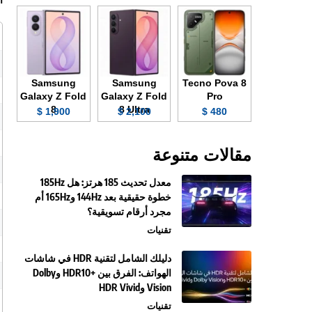
ا
Samsung
Samsung
Tecno Pova 8
Galaxy Z Fold
Galaxy Z Fold
Pro
8
8 Ultra
1,900 $
2,100 $
480 $
مقالات متنوعة
معدل تحديث 185 هرتز: هل 185Hz
خطوة حقيقية بعد 144Hz و165Hz أم
مجرد أرقام تسويقية؟
تقنيات
دليلك الشامل لتقنية HDR في شاشات
الهواتف: الفرق بين +HDR10 وDolby
Vision وHDR Vivid
تقنيات