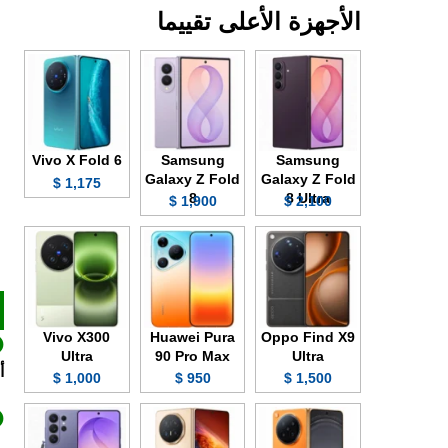
الأجهزة الأعلى تقييما
Vivo X Fold 6
Samsung
Samsung
Galaxy Z Fold
Galaxy Z Fold
1,175 $
8
8 Ultra
1,900 $
2,100 $
Vivo X300
Huawei Pura
Oppo Find X9
Ultra
90 Pro Max
Ultra
أ
1,000 $
950 $
1,500 $