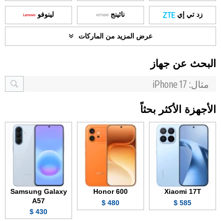
زد تي إي
ناثينج
لينوفو
عرض المزيد من الماركات
البحث عن جهاز
الأجهزة الأكثر بحثاً
Samsung Galaxy
Honor 600
Xiaomi 17T
A57
480 $
585 $
430 $