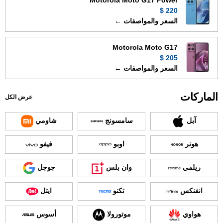
Motorola Moto G17 Power
220 $
السعر والمواصفات ←
Motorola Moto G17
205 $
السعر والمواصفات ←
الماركات
عرض الكل
آبل
سامسونج
شاومي
هونر
اوبو
فيفو
ريلمي
وان بلس
جوجل
انفنكس
تكنو
ايتل
هواوي
موتورولا
أسوس