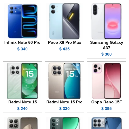
Infinix Note 60 Pro
Poco X8 Pro Max
Samsung Galaxy
A37
340 $
435 $
300 $
Redmi Note 15
Redmi Note 15 Pro
Oppo Reno 15F
240 $
330 $
395 $