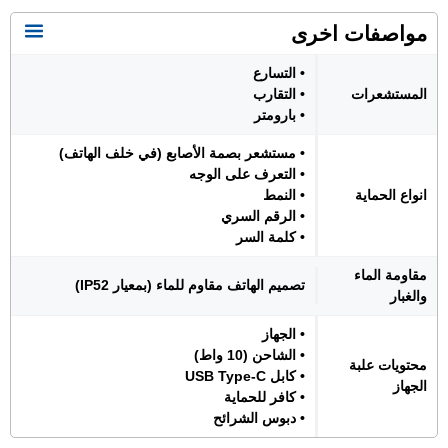
مواصفات اخرى
• التسارع
المستشعرات
• التقارب
• بارومتر
• مستشعر بصمة الأصابع (في خلف الهاتف)
• التعرف على الوجه
انواع الحماية
• النمط
• الرقم السري
• كلمة السر
مقاومة الماء
تصميم الهاتف مقاوم للماء (بمعيار IP52)
والغبار
• الجهاز
• الشاحن (10 واط)
محتويات علبة
• كابل USB Type-C
الجهاز
• كافر للحماية
• دبوس الشرائح