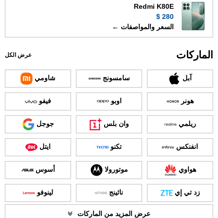
Redmi K80E
280 $
السعر والمواصفات ←
الماركات
عرض الكل
آبل
سامسونج
شاومي
هونر
اوبو
فيفو
ريلمي
وان بلس
جوجل
انفنكس
تكنو
ايتل
هواوي
موتورولا
أسوس
زد تي إي
ناثينج
لينوفو
عرض المزيد من الماركات