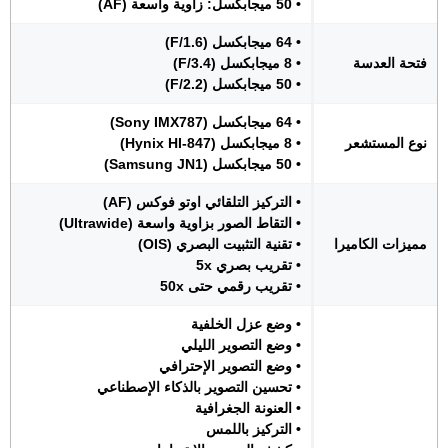
• 50 ميجابكسل: زاوية واسعة (AF)
• 64 ميجابكسل (F/1.6)
فتحة العدسة
• 8 ميجابكسل (F/3.4)
• 50 ميجابكسل (F/2.2)
• 64 ميجابكسل (Sony IMX787)
نوع المستشعر
• 8 ميجابكسل (Hynix HI-847)
• 50 ميجابكسل (Samsung JN1)
• التركيز التلقائي اوتو فوكس (AF)
• التقاط الصور بزاوية واسعة (Ultrawide)
مميزات الكاميرا
• تقنية التثبيت البصري (OIS)
• تقريب بصري 5x
• تقريب رقمي حتى 50x
• وضع عزل الخلفية
• وضع التصوير الليلي
• وضع التصوير الإحترافي
• تحسين التصوير بالذكاء الإصطناعي
• العنونة الجغرافية
• التركيز باللمس