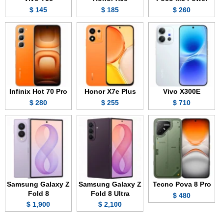
145 $
185 $
260 $
Infinix Hot 70 Pro
Honor X7e Plus
Vivo X300E
280 $
255 $
710 $
Samsung Galaxy Z
Samsung Galaxy Z
Tecno Pova 8 Pro
Fold 8
Fold 8 Ultra
480 $
1,900 $
2,100 $