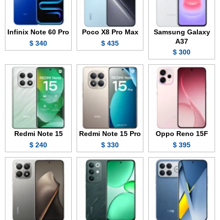
Infinix Note 60 Pro
Poco X8 Pro Max
Samsung Galaxy
A37
340 $
435 $
300 $
Redmi Note 15
Redmi Note 15 Pro
Oppo Reno 15F
240 $
330 $
395 $