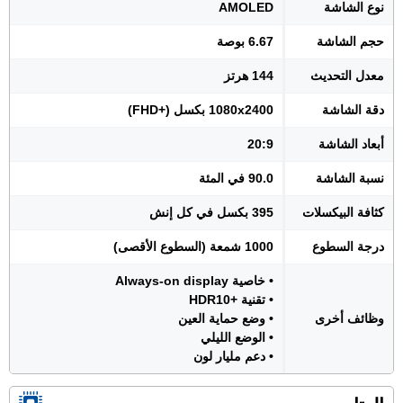
نوع الشاشة
AMOLED
حجم الشاشة
6.67 بوصة
معدل التحديث
144 هرتز
دقة الشاشة
1080x2400 بكسل (+FHD)
أبعاد الشاشة
20:9
نسبة الشاشة
90.0 في المئة
كثافة البيكسلات
395 بكسل في كل إنش
درجة السطوع
1000 شمعة (السطوع الأقصى)
• خاصية Always-on display
• تقنية +HDR10
وظائف أخرى
• وضع حماية العين
• الوضع الليلي
• دعم مليار لون