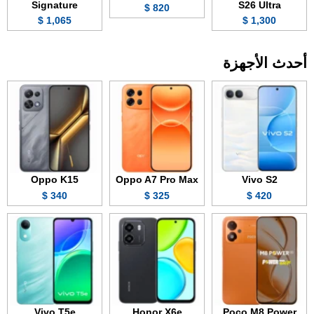
Signature
S26 Ultra
820 $
1,065 $
1,300 $
أحدث الأجهزة
Oppo K15
Oppo A7 Pro Max
Vivo S2
340 $
325 $
420 $
Vivo T5e
Honor X6e
Poco M8 Power