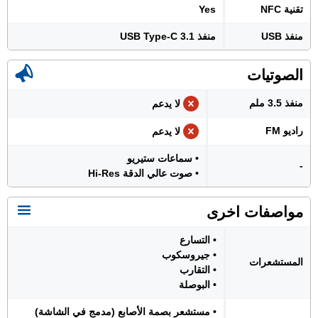
تقنية NFC
Yes
منفذ USB
منفذ USB Type-C 3.1
الصوتيات
منفذ 3.5 ملم
لا يدعم
راديو FM
لا يدعم
• سماعات ستيريو
-
• صوت عالي الدقة Hi-Res
مواصفات اخرى
• التسارع
• جيروسكوب
المستشعرات
• التقارب
• البوصلة
• مستشعر بصمة الأصابع (مدمج في الشاشة)