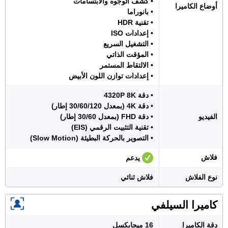
• كشف الوجوه والابتسامات
أوضاع الكاميرا
• بانوراما
• تقنية HDR
• إعدادات ISO
• التشغيل السريع
• المؤقت الذاتي
• الالتقاط المستمر
• إعدادات توازن اللون الأبيض
• دقة 4320P 8K
• دقة 4K (بمعدل 30/60/120 إطار)
الفيديو
• دقة FHD (بمعدل 30/60 إطار)
• تقنية التثبيت الرقمي (EIS)
• التصوير بالحركة البطيئة (Slow Motion)
فلاش
يدعم
نوع الفلاش
فلاش ثنائي
كاميرا السيلفي
دقة الكاميرا
16 ميجابكسل