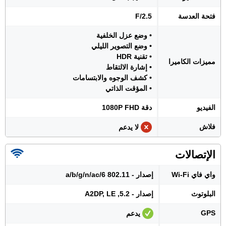
فتحة العدسة
F/2.5
• وضع عزل الخلفية
• وضع التصوير الليلي
• تقنية HDR
مميزات الكاميرا
• إشارة الالتقاط
• كشف الوجوه والابتسامات
• المؤقت الذاتي
الفيديو
دقة 1080P FHD
فلاش
لا يدعم
الإتصالات
واي فاي Wi-Fi
إصدار - 802.11 a/b/g/n/ac/6
البلوتوث
إصدار - 5.2, A2DP, LE
GPS
يدعم