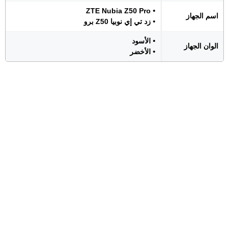
• ZTE Nubia Z50 Pro
اسم الجهاز
• زد تي إي نوبيا Z50 برو
• الأسود
الوان الجهاز
• الأخضر