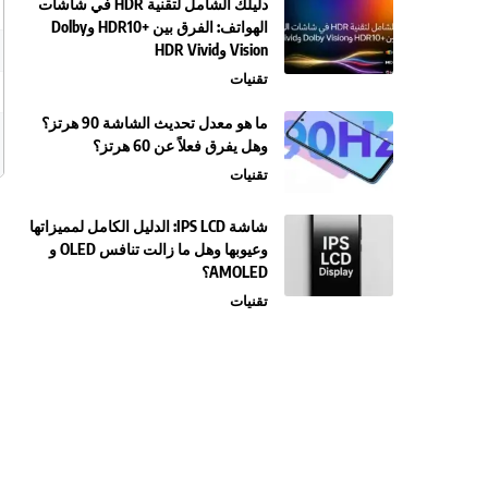
دليلك الشامل لتقنية HDR في شاشات
الهواتف: الفرق بين +HDR10 وDolby
Vision وHDR Vivid
تقنيات
ما هو معدل تحديث الشاشة 90 هرتز؟
وهل يفرق فعلاً عن 60 هرتز؟
تقنيات
شاشة IPS LCD: الدليل الكامل لمميزاتها
وعيوبها وهل ما زالت تنافس OLED و
AMOLED؟
تقنيات