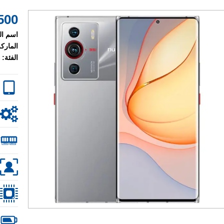
500 $
اسم ال
الماركة
الفئة: