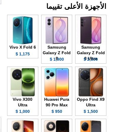
الأجهزة الأعلى تقييما
Vivo X Fold 6
Samsung
Samsung
Galaxy Z Fold
Galaxy Z Fold
1,175 $
8
8 Ultra
1,900 $
2,100 $
Vivo X300
Huawei Pura
Oppo Find X9
Ultra
90 Pro Max
Ultra
1,000 $
950 $
1,500 $