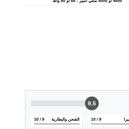
4600 أو 5000 مللي أمبير - 66 أو 80 واط
9.5
يرا
9
/ 10
الشحن والبطارية
9
/ 10