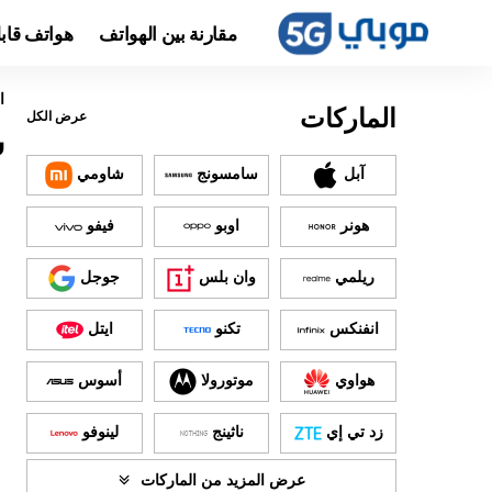
مقارنة بين الهواتف
هواتف قاب
ا
الماركات
عرض الكل
س
آبل
سامسونج
شاومي
هونر
اوبو
فيفو
ريلمي
وان بلس
جوجل
انفنكس
تكنو
ايتل
هواوي
موتورولا
أسوس
زد تي إي
ناثينج
لينوفو
عرض المزيد من الماركات