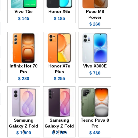
Vivo T5e
Honor X6e
Poco M8
Power
145 $
185 $
260 $
Infinix Hot 70
Honor X7e
Vivo X300E
Pro
Plus
710 $
280 $
255 $
Samsung
Samsung
Tecno Pova 8
Galaxy Z Fold
Galaxy Z Fold
Pro
8
8 Ultra
1,900 $
2,100 $
480 $