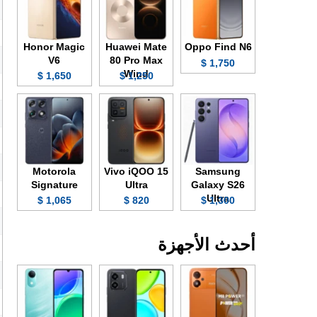
Honor Magic
Huawei Mate
Oppo Find N6
V6
80 Pro Max
1,750 $
Wind
1,650 $
1,250 $
Motorola
Vivo iQOO 15
Samsung
Signature
Ultra
Galaxy S26
Ultra
1,065 $
820 $
1,300 $
أحدث الأجهزة