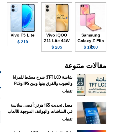
Vivo T5 Lite
Vivo iQOO
Samsung
Z11 Lite 44W
Galaxy Z Flip
210 $
8
205 $
1,200 $
مقالات متنوعة
صو
شاشة TFT LCD: شرح مبسّط للمزايا
والعيوب والفرق بينها وبين IPS وPLS
ج
تقنيات
معدل تحديث 165 هرتز: أقصى سلاسة
في الشاشات والهواتف الموجهة للألعاب
تقنيات