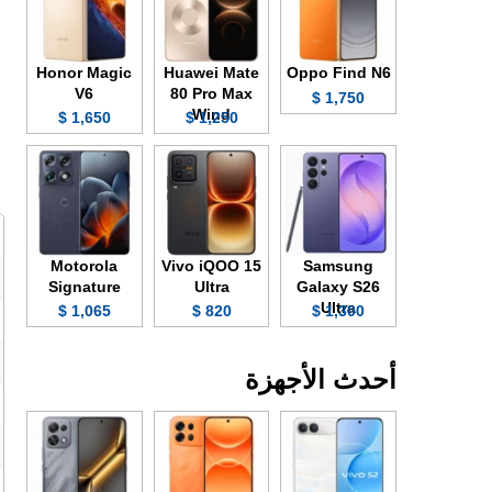
Honor Magic
Huawei Mate
Oppo Find N6
V6
80 Pro Max
1,750 $
Wind
1,650 $
1,250 $
Motorola
Vivo iQOO 15
Samsung
Signature
Ultra
Galaxy S26
Ultra
1,065 $
820 $
1,300 $
أحدث الأجهزة