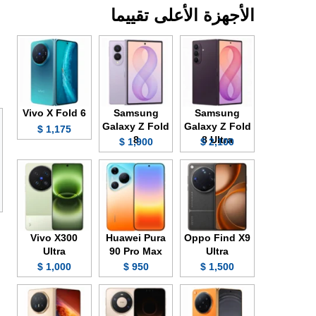
الأجهزة الأعلى تقييما
Vivo X Fold 6
Samsung
Samsung
Galaxy Z Fold
Galaxy Z Fold
1,175 $
8
8 Ultra
1,900 $
2,100 $
Vivo X300
Huawei Pura
Oppo Find X9
Ultra
90 Pro Max
Ultra
1,000 $
950 $
1,500 $