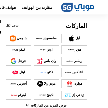
مقارنة بين الهواتف
هواتف قاب
ا
الماركات
عرض الكل
س
آبل
سامسونج
شاومي
هونر
اوبو
فيفو
ريلمي
وان بلس
جوجل
انفنكس
تكنو
ايتل
هواوي
موتورولا
أسوس
زد تي إي
ناثينج
لينوفو
عرض المزيد من الماركات