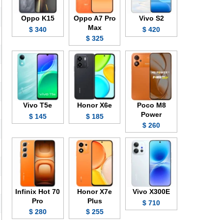
Oppo K15
Oppo A7 Pro
Vivo S2
Max
340 $
420 $
325 $
Vivo T5e
Honor X6e
Poco M8
Power
145 $
185 $
260 $
Infinix Hot 70
Honor X7e
Vivo X300E
Pro
Plus
710 $
280 $
255 $