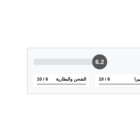
6.2
يرا
6
/ 10
الشحن والبطارية
6
/ 10