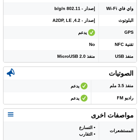
واي فاي Wi-Fi
إصدار - 802.11 b/g/n
البلوتوث
إصدار - 4.2, A2DP, LE
GPS
يدعم
تقنية NFC
No
منفذ USB
منفذ MicroUSB 2.0
الصوتيات
منفذ 3.5 ملم
يدعم
راديو FM
يدعم
مواصفات اخرى
• التسارع
المستشعرات
• التقارب