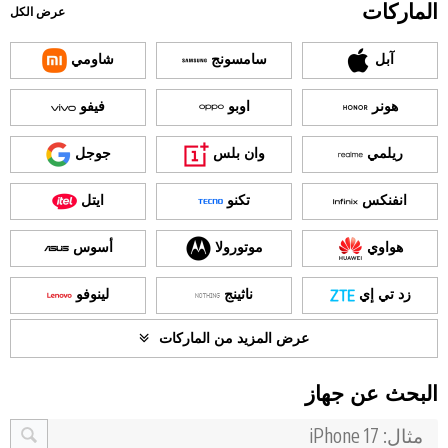
الماركات
عرض الكل
آبل
سامسونج
شاومي
هونر
اوبو
فيفو
ريلمي
وان بلس
جوجل
انفنكس
تكنو
ايتل
هواوي
موتورولا
أسوس
زد تي إي
ناثينج
لينوفو
عرض المزيد من الماركات
البحث عن جهاز