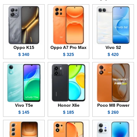
Oppo K15
Oppo A7 Pro Max
Vivo S2
340 $
325 $
420 $
Vivo T5e
Honor X6e
Poco M8 Power
145 $
185 $
260 $