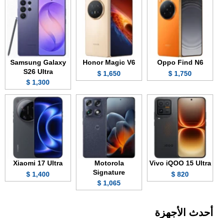
Samsung Galaxy
Honor Magic V6
Oppo Find N6
S26 Ultra
1,650 $
1,750 $
1,300 $
Xiaomi 17 Ultra
Motorola
Vivo iQOO 15 Ultra
Signature
1,400 $
820 $
1,065 $
أحدث الأجهزة