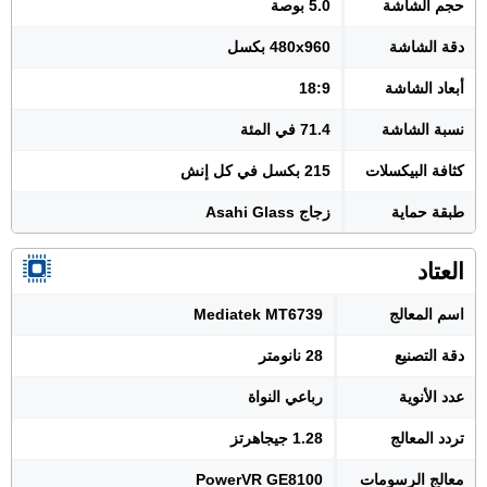
حجم الشاشة
5.0 بوصة
دقة الشاشة
480x960 بكسل
أبعاد الشاشة
18:9
نسبة الشاشة
71.4 في المئة
كثافة البيكسلات
215 بكسل في كل إنش
طبقة حماية
زجاج Asahi Glass
العتاد
اسم المعالج
Mediatek MT6739
دقة التصنيع
28 نانومتر
عدد الأنوية
رباعي النواة
تردد المعالج
1.28 جيجاهرتز
معالج الرسومات
PowerVR GE8100