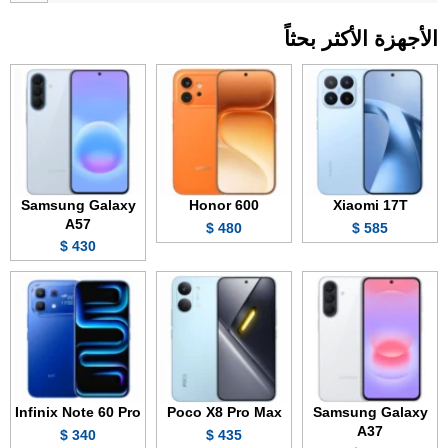
الأجهزة الأكثر بحثاً
Samsung Galaxy
Honor 600
Xiaomi 17T
A57
480 $
585 $
430 $
Infinix Note 60 Pro
Poco X8 Pro Max
Samsung Galaxy
A37
340 $
435 $