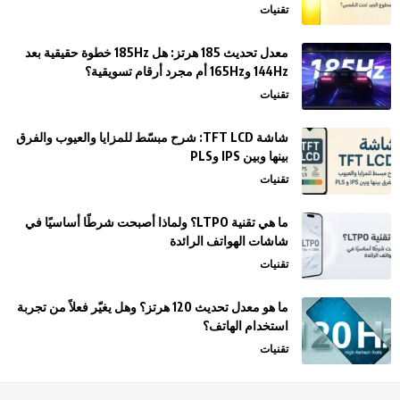
تقنيات
معدل تحديث 185 هرتز: هل 185Hz خطوة حقيقية بعد
144Hz و165Hz أم مجرد أرقام تسويقية؟
تقنيات
شاشة TFT LCD: شرح مبسّط للمزايا والعيوب والفرق
بينها وبين IPS وPLS
تقنيات
ما هي تقنية LTPO؟ ولماذا أصبحت شرطًا أساسيًا في
شاشات الهواتف الرائدة
تقنيات
ما هو معدل تحديث 120 هرتز؟ وهل يغيّر فعلاً من تجربة
استخدام الهاتف؟
تقنيات