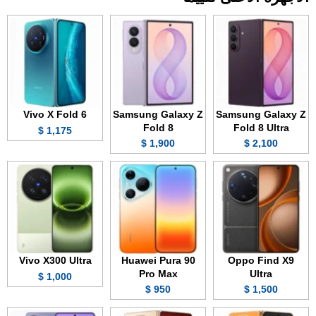
Vivo X Fold 6
Samsung Galaxy Z
Samsung Galaxy Z
Fold 8
Fold 8 Ultra
1,175 $
1,900 $
2,100 $
Vivo X300 Ultra
Huawei Pura 90
Oppo Find X9
Pro Max
Ultra
1,000 $
950 $
1,500 $