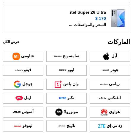
itel Super 26 Ultra
170 $
السعر والمواصفات ←
الماركات
عرض الكل
آبل
سامسونج
شاومي
هونر
اوبو
فيفو
ريلمي
وان بلس
جوجل
انفنكس
تكنو
ايتل
هواوي
موتورولا
أسوس
زد تي إي
ناثينج
لينوفو