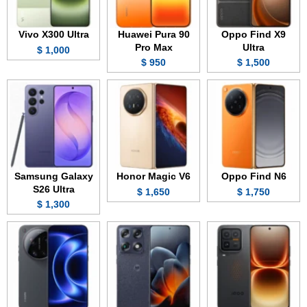
Vivo X300 Ultra
Huawei Pura 90
Oppo Find X9
Pro Max
Ultra
1,000 $
950 $
1,500 $
Samsung Galaxy
Honor Magic V6
Oppo Find N6
S26 Ultra
1,650 $
1,750 $
1,300 $