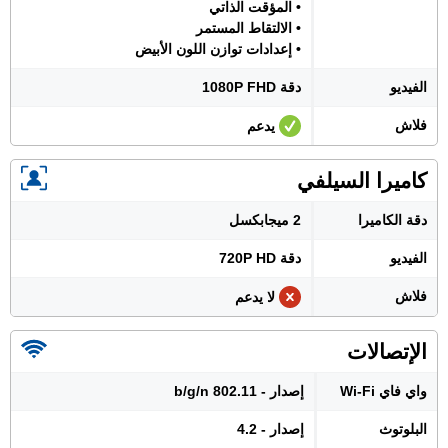
• المؤقت الذاتي
• الالتقاط المستمر
• إعدادات توازن اللون الأبيض
الفيديو
دقة 1080P FHD
فلاش
يدعم
كاميرا السيلفي
دقة الكاميرا
2 ميجابكسل
الفيديو
دقة 720P HD
فلاش
لا يدعم
الإتصالات
واي فاي Wi-Fi
إصدار - 802.11 b/g/n
البلوتوث
إصدار - 4.2