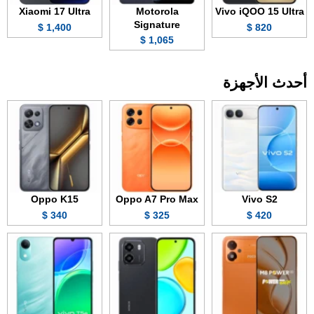
Xiaomi 17 Ultra
Motorola
Vivo iQOO 15 Ultra
Signature
1,400 $
820 $
1,065 $
أحدث الأجهزة
Oppo K15
Oppo A7 Pro Max
Vivo S2
340 $
325 $
420 $