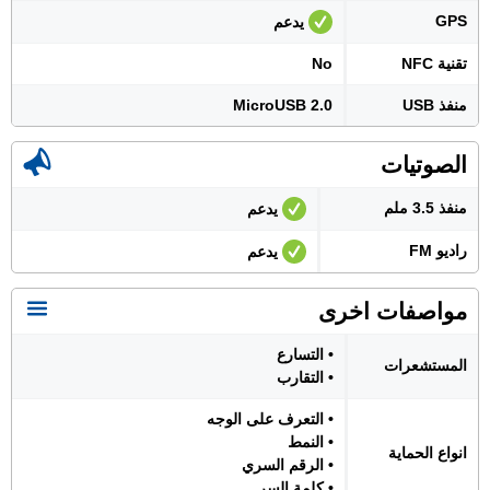
GPS
يدعم
تقنية NFC
No
منفذ USB
MicroUSB 2.0
الصوتيات
منفذ 3.5 ملم
يدعم
راديو FM
يدعم
مواصفات اخرى
• التسارع
المستشعرات
• التقارب
• التعرف على الوجه
• النمط
انواع الحماية
• الرقم السري
• كلمة السر