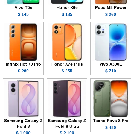
Vivo T5e
Honor X6e
Poco M8 Power
145 $
185 $
260 $
Infinix Hot 70 Pro
Honor X7e Plus
Vivo X300E
280 $
255 $
710 $
Samsung Galaxy Z
Samsung Galaxy Z
Tecno Pova 8 Pro
Fold 8
Fold 8 Ultra
480 $
1,900 $
2,100 $