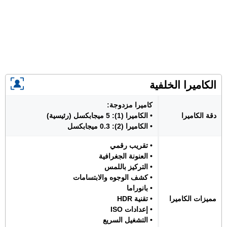
الكاميرا الخلفية
كاميرا مزدوجة:
دقة الكاميرا
• الكاميرا (1): 5 ميجابكسل (رئيسية)
• الكاميرا (2): 0.3 ميجابكسل
• تقريب رقمي
• العنونة الجغرافية
• التركيز باللمس
• كشف الوجوه والابتسامات
• بانوراما
مميزات الكاميرا
• تقنية HDR
• إعدادات ISO
• التشغيل السريع