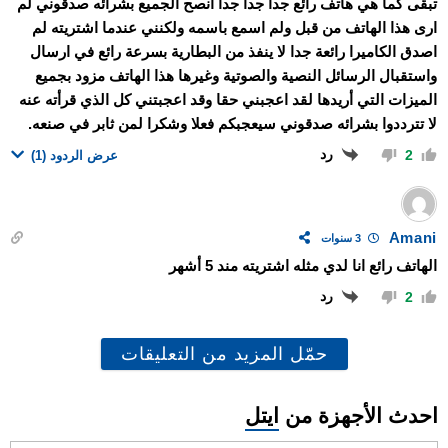
تبقى كما هي هاتف رائع جدا جدا جدا أنصح الجميع بشرائه صدقوني لم
ارى هذا الهاتف من قبل ولم اسمع باسمه ولكنني عندما اشتريته لم
اصدق الكاميرا رائعة جدا لا ينفذ من البطارية بسرعة رائع في ارسال
واستقبال الرسائل النصية والصوتية وغيرها هذا الهاتف مزود بجميع
الميزات التي أريدها لقد اعجبني حقا وقد اعجبتني كل الذي قرأته عنه
لا تترددوا بشرائه صدقوني سيعجبكم فعلا وشكرا لمن ثابر في صنعه.
رد
2
عرض الردود
(1)
Amani
3 سنوات
الهاتف رائع انا لدي مثله اشتريته مند 5 أشهر
رد
2
حمّل المزيد من التعليقات
احدث الأجهزة من
ايتل