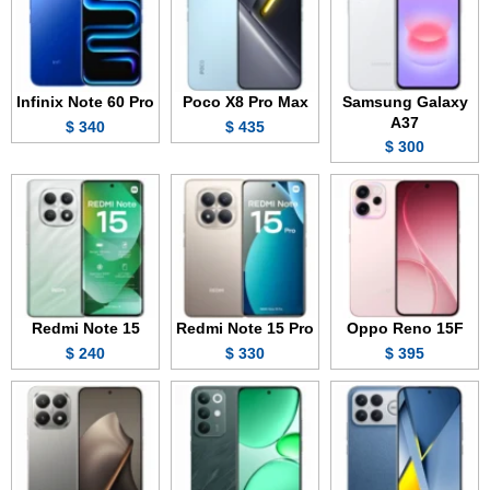
Infinix Note 60 Pro
Poco X8 Pro Max
Samsung Galaxy
A37
340 $
435 $
300 $
Redmi Note 15
Redmi Note 15 Pro
Oppo Reno 15F
240 $
330 $
395 $