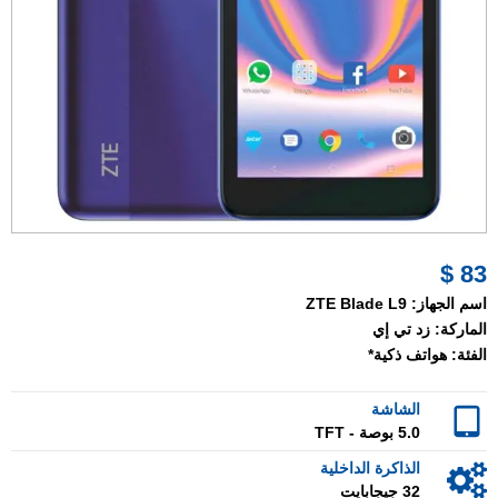
83 $
اسم الجهاز:
ZTE Blade L9
الماركة:
زد تي إي
الفئة:
هواتف ذكية*
الشاشة
5.0 بوصة - TFT
الذاكرة الداخلية
32 جيجابايت