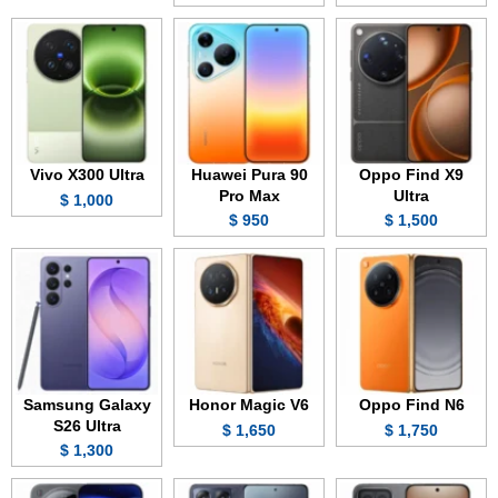
Vivo X300 Ultra
Huawei Pura 90
Oppo Find X9
Pro Max
Ultra
1,000 $
950 $
1,500 $
Samsung Galaxy
Honor Magic V6
Oppo Find N6
S26 Ultra
1,650 $
1,750 $
1,300 $