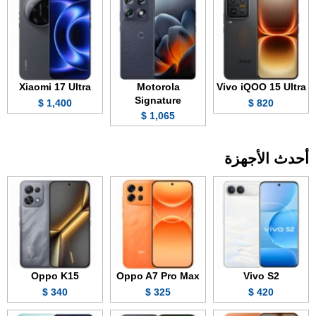
Xiaomi 17 Ultra
Motorola
Vivo iQOO 15 Ultra
Signature
1,400 $
820 $
1,065 $
أحدث الأجهزة
Oppo K15
Oppo A7 Pro Max
Vivo S2
340 $
325 $
420 $