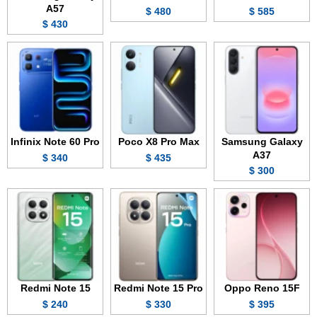
A57
480 $
585 $
430 $
Infinix Note 60 Pro
Poco X8 Pro Max
Samsung Galaxy
A37
340 $
435 $
300 $
Redmi Note 15
Redmi Note 15 Pro
Oppo Reno 15F
240 $
330 $
395 $