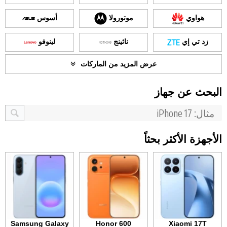
هواوي
موتورولا
أسوس
زد تي إي
ناثينج
لينوفو
عرض المزيد من الماركات
البحث عن جهاز
الأجهزة الأكثر بحثاً
Samsung Galaxy
Honor 600
Xiaomi 17T