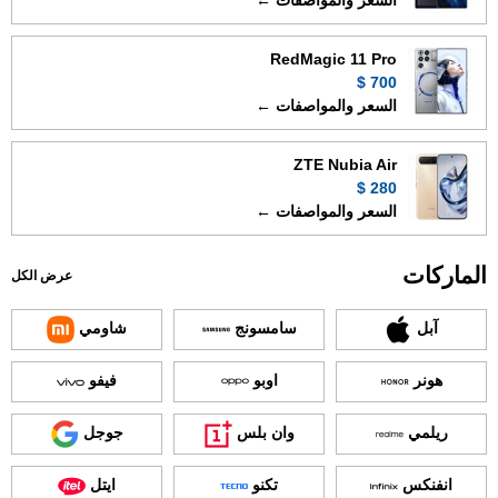
السعر والمواصفات ←
RedMagic 11 Pro
700 $
السعر والمواصفات ←
ZTE Nubia Air
280 $
السعر والمواصفات ←
الماركات
عرض الكل
آبل
سامسونج
شاومي
هونر
اوبو
فيفو
ريلمي
وان بلس
جوجل
انفنكس
تكنو
ايتل