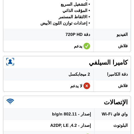
• التشغيل السريع
• المؤقت الذاتي
• الالتقاط المستمر
• إعدادات توازن اللون الأبيض
الفيديو
دقة 720P HD
فلاش
يدعم
كاميرا السيلفي
دقة الكاميرا
2 ميجابكسل
فلاش
لا يدعم
الإتصالات
واي فاي Wi-Fi
إصدار - 802.11 b/g/n
البلوتوث
إصدار - 4.2, A2DP, LE