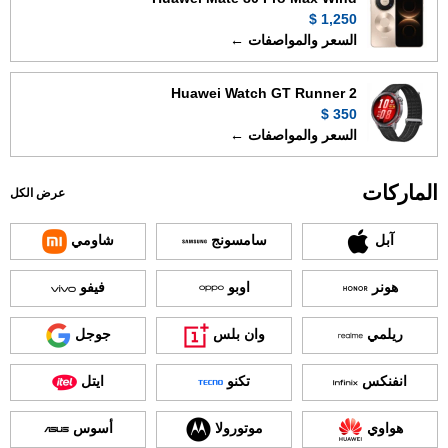
1,250 $
السعر والمواصفات ←
Huawei Watch GT Runner 2
350 $
السعر والمواصفات ←
الماركات
عرض الكل
آبل
سامسونج
شاومي
هونر
اوبو
فيفو
ريلمي
وان بلس
جوجل
انفنكس
تكنو
ايتل
هواوي
موتورولا
أسوس