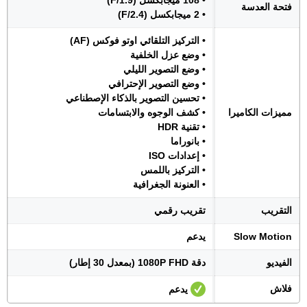
• 108 ميجابكسل (F/1.9)
فتحة العدسة
• 2 ميجابكسل (F/2.4)
• التركيز التلقائي اوتو فوكس (AF)
• وضع عزل الخلفية
• وضع التصوير الليلي
• وضع التصوير الإحترافي
• تحسين التصوير بالذكاء الإصطناعي
مميزات الكاميرا
• كشف الوجوه والابتسامات
• تقنية HDR
• بانوراما
• إعدادات ISO
• التركيز باللمس
• العنونة الجغرافية
التقريب
تقريب رقمي
Slow Motion
يدعم
الفيديو
دقة 1080P FHD (بمعدل 30 إطار)
فلاش
يدعم