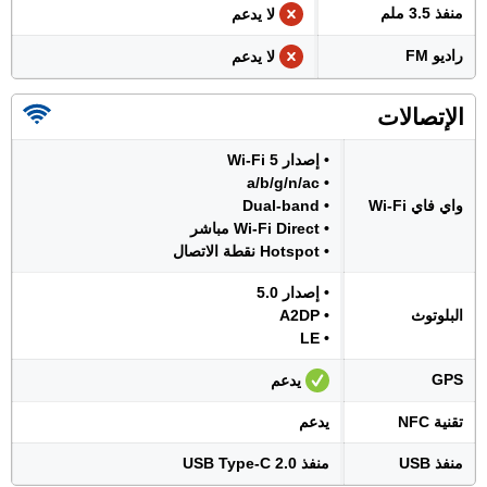
منفذ 3.5 ملم
لا يدعم
راديو FM
لا يدعم
الإتصالات
• إصدار Wi-Fi 5
• a/b/g/n/ac
واي فاي Wi-Fi
• Dual-band
• Wi-Fi Direct مباشر
• Hotspot نقطة الاتصال
• إصدار 5.0
البلوتوث
• A2DP
• LE
GPS
يدعم
تقنية NFC
يدعم
منفذ USB
منفذ USB Type-C 2.0