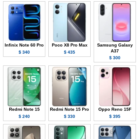
Infinix Note 60 Pro
Poco X8 Pro Max
Samsung Galaxy
A37
340 $
435 $
300 $
Redmi Note 15
Redmi Note 15 Pro
Oppo Reno 15F
240 $
330 $
395 $