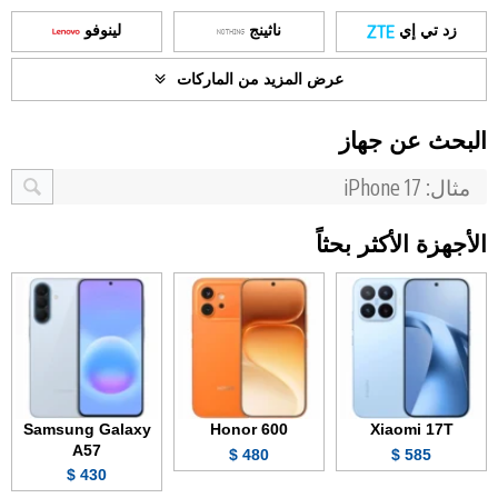
زد تي إي
ناثينج
لينوفو
عرض المزيد من الماركات
البحث عن جهاز
الأجهزة الأكثر بحثاً
Samsung Galaxy
Honor 600
Xiaomi 17T
A57
480 $
585 $
430 $