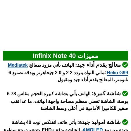
مميزات Infinix Note 40
معالج يقدم أداء جيد:
الهاتف يأتي مزود بمعالج
Mediatek
Helio G99
ثماني النواة بتردد 2.2 و 2.0 جيجاهرتز وبدقة تصنيع 6
نانومتر، المعالج يقدم أداء جيد ومقبول
شاشة كبيرة:
الهاتف يأتي بشاشة كبيرة الحجم مقاس 6.78
بوصة، الشاشة تغطي معظم مساحة واجهة الهاتف، ما عدا ثقب
صغير للكاميرا الأمامية في أعلى وسط الشاشة
شاشة اموليد جيدة:
يأتي هاتف انفنكس نوت 40 بشاشة
جيدة من نوع
AMOLED
، الشاشة بدقة +FHD وتدعم درجة سطوع