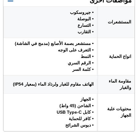
مواصفات اخرى
• جيروسكوب
• البوصلة
المستشعرات
• التسارع
• التقارب
• مستشعر بصمة الأصابع (مدمج في الشاشة)
• التعرف على الوجه
انواع الحماية
• النمط
• الرقم السري
• كلمة السر
مقاومة الماء
الهاتف مقاوم للغبار ولرذاذ الماء (بمعيار IP54)
والغبار
• الجهاز
• الشاحن (45 واط)
محتويات علبة
• كابل USB Type-C
الجهاز
• كافر للحماية
• دبوس الشرائح