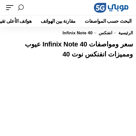
البحث حسب المواصفات
مقارنة بين الهواتف
هواتف الأعلى تقيي
الرئيسية
انفنكس
Infinix Note 40
سعر ومواصفات Infinix Note 40 عيوب
ومميزات انفنكس نوت 40