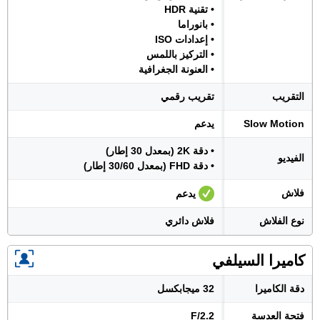
• تقنية HDR
• بانوراما
• إعدادات ISO
• التركيز باللمس
• العنونة الجغرافية
التقريب
تقريب رقمي
Slow Motion
يدعم
• دقة 2K (بمعدل 30 إطار)
الفيديو
• دقة FHD (بمعدل 30/60 إطار)
فلاش
يدعم
نوع الفلاش
فلاش دائري
كاميرا السيلفي
دقة الكاميرا
32 ميجابكسل
فتحة العدسة
F/2.2