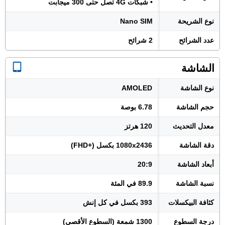
• شبكات 4G تصل حتى 300 ميجابت
نوع الشريحة
Nano SIM
عدد الشرائح
2 شرائح
الشاشة
نوع الشاشة
AMOLED
حجم الشاشة
6.78 بوصة
معدل التحديث
120 هرتز
دقة الشاشة
1080x2436 بكسل (+FHD)
أبعاد الشاشة
20:9
نسبة الشاشة
89.9 في المئة
كثافة البيكسلات
393 بكسل في كل إنش
درجة السطوع
1300 شمعة (السطوع الأقصى)