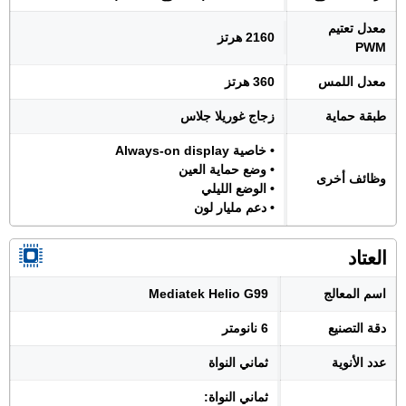
معدل تعتيم
2160 هرتز
PWM
معدل اللمس
360 هرتز
طبقة حماية
زجاج غوريلا جلاس
• خاصية Always-on display
• وضع حماية العين
وظائف أخرى
• الوضع الليلي
• دعم مليار لون
العتاد
اسم المعالج
Mediatek Helio G99
دقة التصنيع
6 نانومتر
عدد الأنوية
ثماني النواة
ثماني النواة: