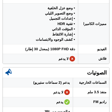
• وضع عزل الخلفية
• وضع التصوير الليلي
• إعدادات التجميل
مميزات الكاميرا
• تقنية HDR
• المؤقت الذاتي
• إشارة الالتقاط
• كشف الوجوه والابتسامات
الفيديو
دقة 1080P FHD (بمعدل 30 إطار)
فلاش
لا يدعم
الصوتيات
السماعات الخارجية
يدعم (2 سماعات ستيريو)
منفذ 3.5 ملم
لا يدعم
راديو FM
يدعم
• الصوت من JBL