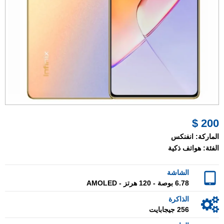
200 $
الماركة:
انفنكس
الفئة:
هواتف ذكية
الشاشة
6.78 بوصة - 120 هرتز - AMOLED
الذاكرة
256 جيجابايت