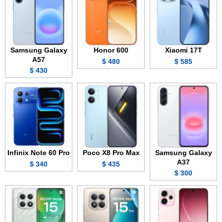
Samsung Galaxy
Honor 600
Xiaomi 17T
A57
480 $
585 $
430 $
Infinix Note 60 Pro
Poco X8 Pro Max
Samsung Galaxy
A37
340 $
435 $
300 $