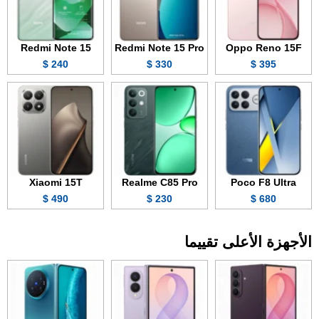
Redmi Note 15
Redmi Note 15 Pro
Oppo Reno 15F
240 $
330 $
395 $
Xiaomi 15T
Realme C85 Pro
Poco F8 Ultra
490 $
230 $
680 $
الأجهزة الأعلى تقييما