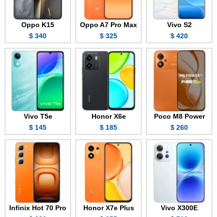
Oppo K15
Oppo A7 Pro Max
Vivo S2
340 $
325 $
420 $
Vivo T5e
Honor X6e
Poco M8 Power
145 $
185 $
260 $
Infinix Hot 70 Pro
Honor X7e Plus
Vivo X300E