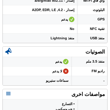
واي فاي Wi-Fi
إصدار - 802.11 a/b/g/n/ac
البلوتوث
إصدار - 4.2, A2DP, EDR, LE
GPS
يدعم
تقنية NFC
No
منفذ USB
منفذ Lightning
الصوتيات
منفذ 3.5 ملم
يدعم
راديو FM
لا يدعم
-
سماعات ستيريو
مواصفات اخرى
• التسارع
• جيروسكوب