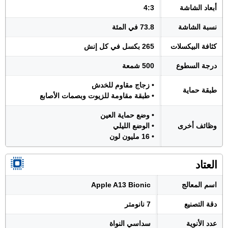
أبعاد الشاشة
4:3
نسبة الشاشة
73.8 في المئة
كثافة البيكسلات
265 بكسل في كل إنش
درجة السطوع
500 شمعة
• زجاج مقاوم للخدش
طبقة حماية
• طبقة مقاومة للزيوت وبصمات الأصابع
• وضع حماية العين
وظائف أخرى
• الوضع الليلي
• 16 مليون لون
العتاد
اسم المعالج
Apple A13 Bionic
دقة التصنيع
7 نانومتر
عدد الأنوية
سداسي النواة