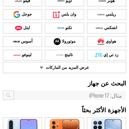
هونر
اوبو
فيفو
ريلمي
وان بلس
جوجل
انفنكس
تكنو
ايتل
هواوي
موتورولا
أسوس
زد تي إي
ناثينج
لينوفو
عرض المزيد من الماركات
البحث عن جهاز
الأجهزة الأكثر بحثاً