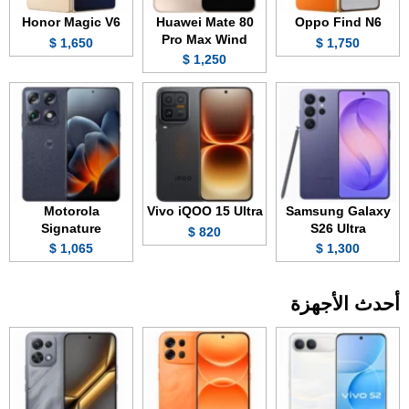
Honor Magic V6
Huawei Mate 80
Oppo Find N6
Pro Max Wind
1,650 $
1,750 $
1,250 $
Motorola
Vivo iQOO 15 Ultra
Samsung Galaxy
Signature
S26 Ultra
820 $
1,065 $
1,300 $
أحدث الأجهزة