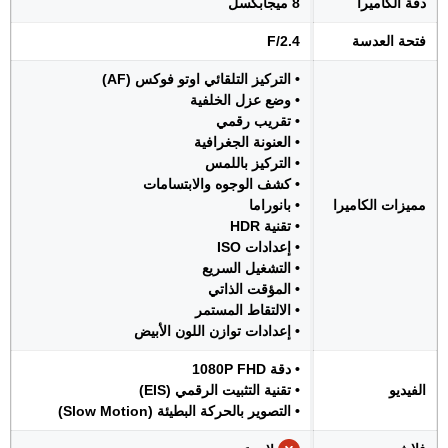
دقة الكاميرا
8 ميجابكسل
فتحة العدسة
F/2.4
• التركيز التلقائي اوتو فوكس (AF)
• وضع عزل الخلفية
• تقريب رقمي
• العنونة الجغرافية
• التركيز باللمس
• كشف الوجوه والابتسامات
مميزات الكاميرا
• بانوراما
• تقنية HDR
• إعدادات ISO
• التشغيل السريع
• المؤقت الذاتي
• الالتقاط المستمر
• إعدادات توازن اللون الأبيض
• دقة 1080P FHD
الفيديو
• تقنية التثبيت الرقمي (EIS)
• التصوير بالحركة البطيئة (Slow Motion)