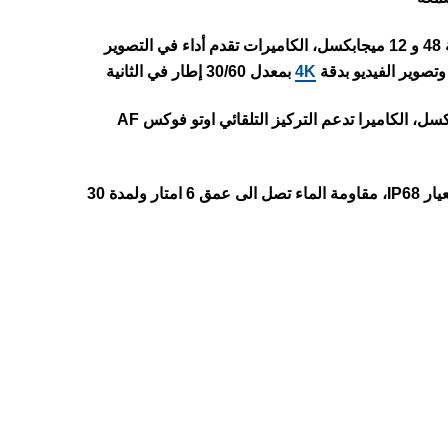
الهاتف يأتي مزود بكاميرا خلفية ثنائية بدقة 48 و 12 ميجابكسل، الكاميرات تقدم أداء في التصوير
تصوير الفيديو بدقة
4K
بمعدل 30/60 إطار في الثانية
الهاتف يأتي بكاميرا أمامية بدقة 12 ميجابكسل، الكاميرا تدعم التركيز التلقائي اوتو فوكس AF
هاتف ايفون 16 يأتي مقاوم للماء والغبار بمعيار IP68، مقاومة الماء تصل الى عمق 6 امتار ولمدة 30