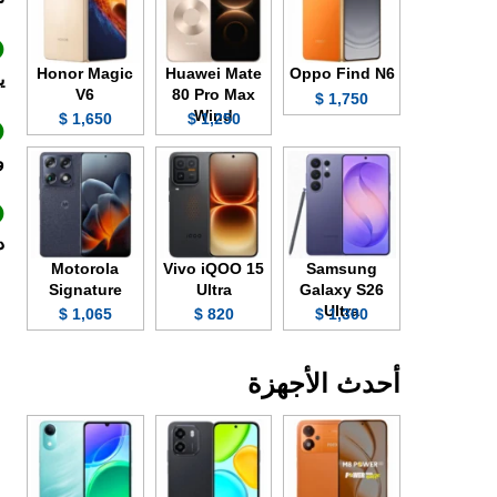
Honor Magic
Huawei Mate
Oppo Find N6
ي
V6
80 Pro Max
1,750 $
Wind
1,650 $
1,250 $
وت
د
Motorola
Vivo iQOO 15
Samsung
Signature
Ultra
Galaxy S26
Ultra
1,065 $
820 $
1,300 $
أحدث الأجهزة