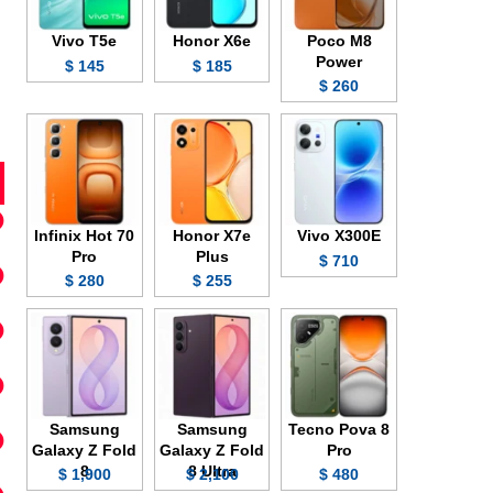
Vivo T5e
Honor X6e
Poco M8
Power
145 $
185 $
260 $
Infinix Hot 70
Honor X7e
Vivo X300E
Pro
Plus
710 $
280 $
255 $
Samsung
Samsung
Tecno Pova 8
Galaxy Z Fold
Galaxy Z Fold
Pro
8
8 Ultra
1,900 $
2,100 $
480 $