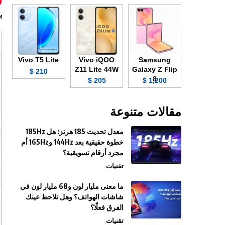
ب
Vivo T5 Lite
Vivo iQOO
Samsung
Z11 Lite 44W
Galaxy Z Flip
210 $
8
205 $
1,200 $
مقالات متنوعة
معدل تحديث 185 هرتز: هل 185Hz
خطوة حقيقية بعد 144Hz و165Hz أم
مجرد أرقام تسويقية؟
تقنيات
ما معنى مليار لون و68 مليار لون في
شاشات الهواتف؟ وهل تلاحظ عينك
الفرق فعلًا؟
تقنيات