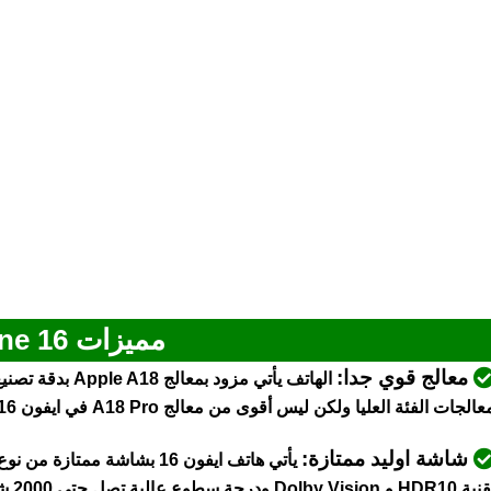
مميزات iPhone 16
معالج قوي جدا:
الهاتف يأتي مزود بمعالج Apple A18
عالجات الفئة العليا ولكن ليس أقوى من معالج A18 Pro في ايفون 16 برو
شاشة اوليد ممتازة:
يأتي هاتف ايفون 16 بشاشة ممتازة من نوع
HDR1 و Dolby Vision ودرجة سطوع عالية تصل حتى 2000 شمعة