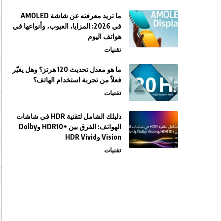
ما تريد معرفته عن شاشة AMOLED
في 2026: المزايا، العيوب، وأنواعها في
هواتف اليوم
تقنيات
ما هو معدل تحديث 120 هرتز؟ وهل يغيّر
فعلاً من تجربة استخدام الهاتف؟
تقنيات
دليلك الشامل لتقنية HDR في شاشات
الهواتف: الفرق بين +HDR10 وDolby
Vision وHDR Vivid
تقنيات