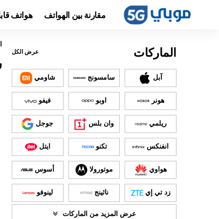
مقارنة بين الهواتف
هواتف قاب
ا
الماركات
عرض الكل
س
آبل
سامسونج
شاومي
هونر
اوبو
فيفو
ريلمي
وان بلس
جوجل
انفنكس
تكنو
ايتل
هواوي
موتورولا
أسوس
زد تي إي
ناثينج
لينوفو
عرض المزيد من الماركات