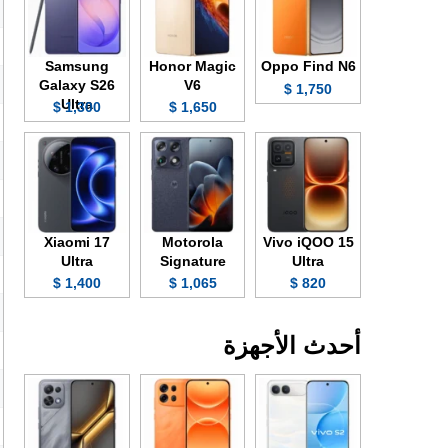
Samsung
Honor Magic
Oppo Find N6
Galaxy S26
V6
1,750 $
Ultra
1,300 $
1,650 $
Xiaomi 17
Motorola
Vivo iQOO 15
Ultra
Signature
Ultra
1,400 $
1,065 $
820 $
أحدث الأجهزة