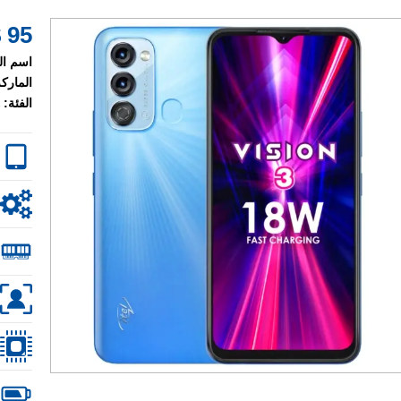
95 $
اسم ال
الماركة
الفئة: