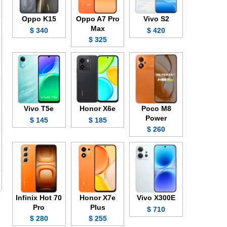
Oppo K15
Oppo A7 Pro
Vivo S2
Max
340 $
420 $
325 $
Vivo T5e
Honor X6e
Poco M8
Power
145 $
185 $
260 $
Infinix Hot 70
Honor X7e
Vivo X300E
Pro
Plus
710 $
280 $
255 $