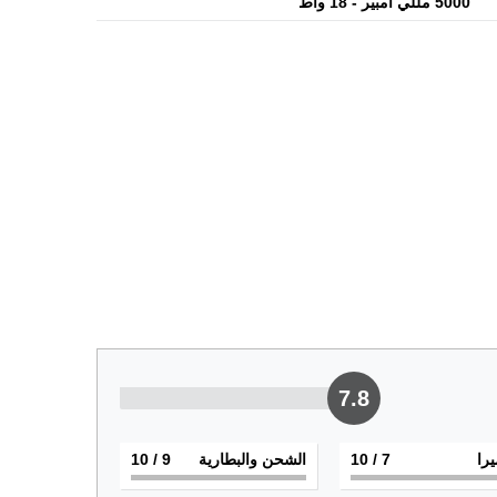
5000 مللي أمبير - 18 واط
7.8
يرا
7
/ 10
الشحن والبطارية
9
/ 10