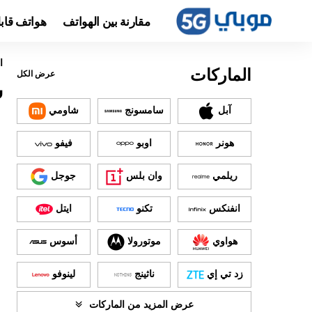
مقارنة بين الهواتف
هواتف قاب
ا
الماركات
عرض الكل
س
آبل
سامسونج
شاومي
هونر
اوبو
فيفو
ريلمي
وان بلس
جوجل
انفنكس
تكنو
ايتل
هواوي
موتورولا
أسوس
زد تي إي
ناثينج
لينوفو
عرض المزيد من الماركات