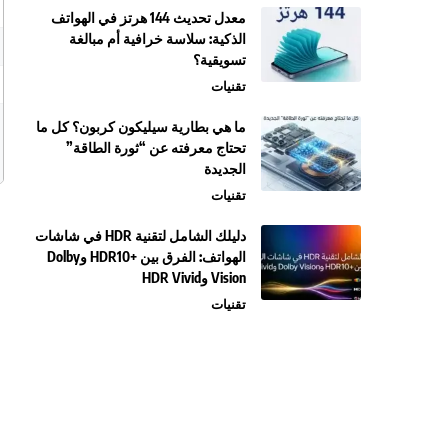
معدل تحديث 144 هرتز في الهواتف
الذكية: سلاسة خرافية أم مبالغة
تسويقية؟
تقنيات
ما هي بطارية سيليكون كربون؟ كل ما
تحتاج معرفته عن “ثورة الطاقة”
الجديدة
تقنيات
دليلك الشامل لتقنية HDR في شاشات
الهواتف: الفرق بين +HDR10 وDolby
Vision وHDR Vivid
تقنيات