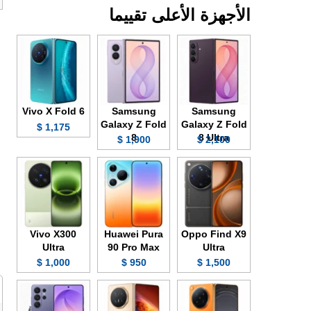
الأجهزة الأعلى تقييما
Vivo X Fold 6
Samsung
Samsung
Galaxy Z Fold
Galaxy Z Fold
1,175 $
8
8 Ultra
1,900 $
2,100 $
Vivo X300
Huawei Pura
Oppo Find X9
Ultra
90 Pro Max
Ultra
1,000 $
950 $
1,500 $