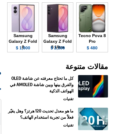
Samsung
Samsung
Tecno Pova 8
Galaxy Z Fold
Galaxy Z Fold
Pro
8
8 Ultra
1,900 $
2,100 $
480 $
مقالات متنوعة
صو
كل ما تحتاج معرفته عن شاشة OLED
والفرق بينها وبين شاشة AMOLED في
ج
الهواتف الذكية
تقنيات
ما هو معدل تحديث 120 هرتز؟ وهل يغيّر
فعلاً من تجربة استخدام الهاتف؟
تقنيات