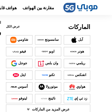
مقارنة بين الهواتف
هواتف قاب
ا
الماركات
عرض الكل
س
آبل
سامسونج
شاومي
هونر
اوبو
فيفو
ريلمي
وان بلس
جوجل
انفنكس
تكنو
ايتل
هواوي
موتورولا
أسوس
زد تي إي
ناثينج
لينوفو
عرض المزيد من الماركات