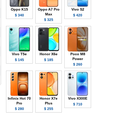
Oppo K15
Oppo A7 Pro
Vivo S2
Max
340 $
420 $
325 $
Vivo T5e
Honor X6e
Poco M8
Power
145 $
185 $
260 $
Infinix Hot 70
Honor X7e
Vivo X300E
Pro
Plus
710 $
280 $
255 $