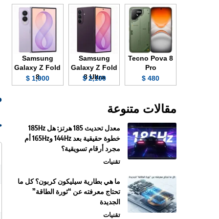
Samsung
Samsung
Tecno Pova 8
Galaxy Z Fold
Galaxy Z Fold
Pro
8
8 Ultra
1,900 $
2,100 $
480 $
صو
مقالات متنوعة
ج
معدل تحديث 185 هرتز: هل 185Hz
خطوة حقيقية بعد 144Hz و165Hz أم
مجرد أرقام تسويقية؟
تقنيات
ما هي بطارية سيليكون كربون؟ كل ما
تحتاج معرفته عن “ثورة الطاقة”
الجديدة
تقنيات