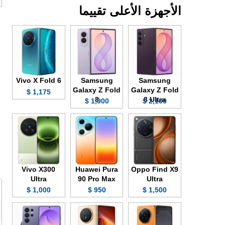
الأجهزة الأعلى تقييما
Vivo X Fold 6
Samsung
Samsung
Galaxy Z Fold
Galaxy Z Fold
1,175 $
8
8 Ultra
1,900 $
2,100 $
Vivo X300
Huawei Pura
Oppo Find X9
Ultra
90 Pro Max
Ultra
1,000 $
950 $
1,500 $