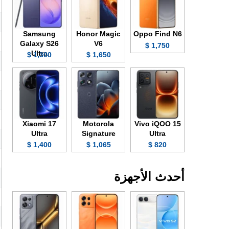
Samsung
Honor Magic
Oppo Find N6
Galaxy S26
V6
1,750 $
Ultra
1,300 $
1,650 $
Xiaomi 17
Motorola
Vivo iQOO 15
Ultra
Signature
Ultra
1,400 $
1,065 $
820 $
أحدث الأجهزة