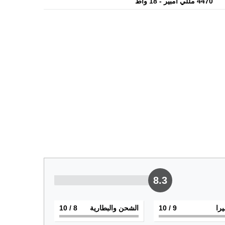
4470 مللي أمبير - 18 واط
8.3
يرا
9
/ 10
الشحن والبطارية
8
/ 10