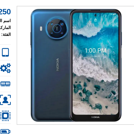
250 $
اسم ال
الماركة
الفئة: