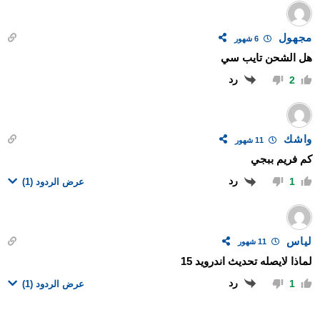
مجهول
6 شهور
هل الشحن تايب سي
رد
2
واشك
11 شهور
كم فريم ببجي
رد
1
عرض الردود
(1)
لياس
11 شهور
لماذا لايصله تحديث اندرويد 15
رد
1
عرض الردود
(1)