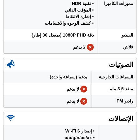
مميزات الكاميرا
• تقنية HDR
• المؤقت الذاتي
• إشارة الالتقاط
• كشف الوجوه والابتسامات
الفيديو
دقة 1080P FHD (بمعدل 30 إطار)
فلاش
لا يدعم
الصوتيات
السماعات الخارجية
يدعم (سماعة واحدة)
منفذ 3.5 ملم
لا يدعم
راديو FM
لا يدعم
الإتصالات
• إصدار Wi-Fi 6
• a/b/g/n/ac/ax