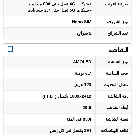
سرعة انترنت
• شبكات 4G تصل حتى 800 ميجابت
• شبكات 5G تصل حتى 2.7 جيجابايت
نوع الشريحة
Nano SIM
عدد الشرائح
2 شرائح
الشاشة
نوع الشاشة
AMOLED
حجم الشاشة
6.7 بوصة
معدل التحديث
120 هرتز
دقة الشاشة
1080x2412 بكسل (+FHD)
أبعاد الشاشة
20:9
نسبة الشاشة
89.4 في المئة
كثافة البيكسلات
394 بكسل في كل إنش