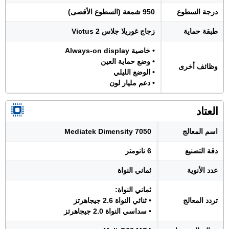
درجة السطوع
950 شمعة (السطوع الأقصى)
طبقة حماية
زجاج غوريلا جلاس Victus 2
• خاصية Always-on display
• وضع حماية العين
وظائف أخرى
• الوضع الليلي
• دعم مليار لون
العتاد
اسم المعالج
Mediatek Dimensity 7050
دقة التصنيع
6 نانومتر
عدد الأنوية
ثماني النواة
ثماني النواة:
تردد المعالج
• ثنائي النواة 2.6 جيجاهرتز
• سداسي النواة 2.0 جيجاهرتز