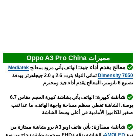
مميزات Oppo A3 Pro China
معالج يقدم أداء جيد:
الهاتف يأتي مزود بمعالج
Mediatek
Dimensity 7050
ثماني النواة بتردد 2.6 و 2.0 جيجاهرتز وبدقة
تصنيع 6 نانومتر، المعالج يقدم أداء جيد ومحترم
شاشة كبيرة:
الهاتف يأتي بشاشة كبيرة الحجم مقاس 6.7
بوصة، الشاشة تغطي معظم مساحة واجهة الهاتف، ما عدا ثقب
صغير للكاميرا الأمامية في أعلى وسط الشاشة
شاشة ممتازة:
يأتي هاتف اوبو A3 برو بشاشة ممتازة من
نوع
AMOLED
، الشاشة بدقة +FHD ومحمية بطبقة زجاج من نوع