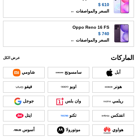
610 $
السعر والمواصفات ←
Oppo Reno 16 FS
740 $
السعر والمواصفات ←
الماركات
عرض الكل
آبل
سامسونج
شاومي
هونر
اوبو
فيفو
ريلمي
وان بلس
جوجل
انفنكس
تكنو
ايتل
هواوي
موتورولا
أسوس