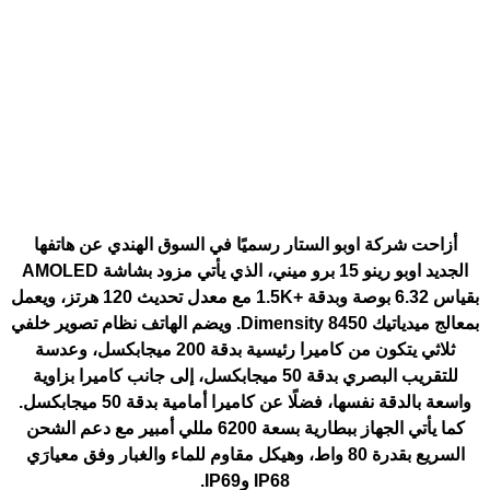
أزاحت شركة اوبو الستار رسميًا في السوق الهندي عن هاتفها
الجديد
اوبو رينو 15 برو ميني
، الذي يأتي مزود بشاشة AMOLED
بقياس 6.32 بوصة وبدقة +1.5K مع معدل تحديث 120 هرتز، ويعمل
بمعالج ميدياتيك Dimensity 8450. ويضم الهاتف نظام تصوير خلفي
ثلاثي يتكون من كاميرا رئيسية بدقة 200 ميجابكسل، وعدسة
للتقريب البصري بدقة 50 ميجابكسل، إلى جانب كاميرا بزاوية
واسعة بالدقة نفسها، فضلًا عن كاميرا أمامية بدقة 50 ميجابكسل.
كما يأتي الجهاز ببطارية بسعة 6200 مللي أمبير مع دعم الشحن
السريع بقدرة 80 واط، وهيكل مقاوم للماء والغبار وفق معيارَي
IP68 وIP69.