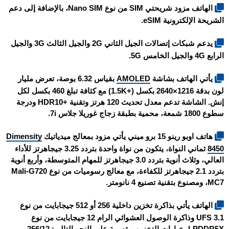
الهاتف مزود شريحتي SIM من نوع Nano SIM، بالإضافة إلى دعم
الشريحة الإلكترونية eSIM.
يدعم شبكات إتصالات الجيل الثاني 2G والجيل الثالث 3G والجيل
الرابع 4G والجيل الخامس 5G.
يأتي الهاتف بشاشة
AMOLED
بقياس 6.32 بوصة، تعرض مليار
لون بدقة 1216×2640 بكسل (+1.5K) مع كثافة تبلغ 460 بكسل لكل
إنش. الشاشة تدعم معدل تحديث 120 هرتز وتقنية +HDR10 ودرجة
سطوع 1800 شمعة، محمية بطبقة زجاج غوريلا جلاس 7i.
هاتف
اوبو رينو 15 برو ميني
يأتي مزود بمعالج ميدياتيك
Dimensity
8450
ثماني النواة، يتكون من نواة واحدة بتردد 3.25 جيجاهرتز للأداء
العالي، وثلاث أنوية بتردد 3.0 جيجاهرتز للمهام المتوسطة، وأربع أنوية
بتردد 2.1 جيجاهرتز للكفاءة، مع معالج رسوميات من نوع Mali-G720
MC7، ومصنوع بتقنية تصنيع 4 نانومتر.
الهاتف يأتي بذاكرة تخزين داخلية 256 أو 512 جيجابايت من نوع
UFS 3.1 وذاكرة الوصول العشوائي الرام 12 جيجابايت من نوع