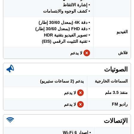
• إشارة الالتقاط
• كشف الوجوه والابتسامات
• دقة 4K (بمعدل 30/60 إطار)
• دقة FHD (بمعدل 30/60 إطار)
الفيديو
• تصوير الفيديو بتقنية HDR
• تقنية التثبيت الرقمي (EIS)
فلاش
لا يدعم
الصوتيات
السماعات الخارجية
يدعم (2 سماعات ستيريو)
منفذ 3.5 ملم
لا يدعم
راديو FM
لا يدعم
الإتصالات
• إصدار Wi-Fi 6