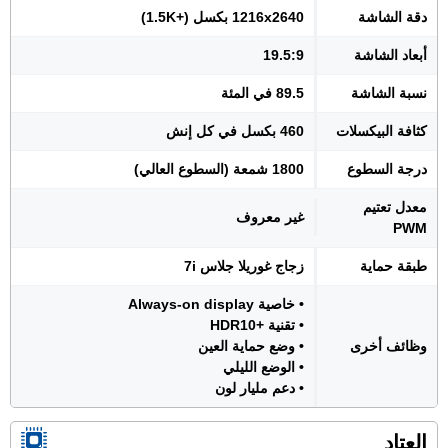
دقة الشاشة
1216x2640 بكسل (+1.5K)
أبعاد الشاشة
19.5:9
نسبة الشاشة
89.5 في المئة
كثافة البيكسلات
460 بكسل في كل إنش
درجة السطوع
1800 شمعة (السطوع العالي)
معدل تعتيم
غير معروف
PWM
طبقة حماية
زجاج غوريلا جلاس 7i
• خاصية Always-on display
• تقنية +HDR10
وظائف أخرى
• وضع حماية العين
• الوضع الليلي
• دعم مليار لون
العتاد