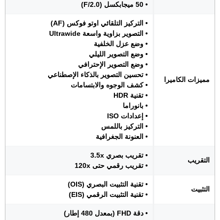
• 50 ميجابكسل (F/2.0)
• التركيز التلقائي اوتو فوكس (AF)
• التصوير بزاوية واسعة Ultrawide
• وضع عزل الخلفية
• وضع التصوير الليلي
• وضع التصوير الإحترافي
• تحسين التصوير بالذكاء الإصطناعي
مميزات الكاميرا
• كشف الوجوه والابتسامات
• تقنية HDR
• بانوراما
• إعدادات ISO
• التركيز باللمس
• العنونة الجغرافية
• تقريب بصري 3.5x
التقريب
• تقريب رقمي حتى 120x
• تقنية التثبيت البصري (OIS)
التثبيت
• تقنية التثبيت الرقمي (EIS)
• دقة FHD (بمعدل 480 إطار)