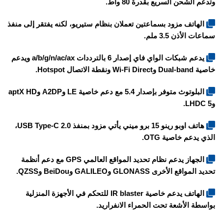
وتدعم الشحن السريع بقدرة 80 واط.
الهاتف مزود بسماعتين تعملان بنظام ستيريو، لكنه يفتقر إلى منفذ
سماعات الأذن 3.5 ملم.
يدعم شبكات الواي فاي إصدار 6 بالترددات a/b/g/n/ac/ax ويدعم
خاصية Dual-band وWi-Fi Direct ونقطة الاتصال Hotspot.
البلوتوث متوفر بإصدار 5.4 مع دعم خاصية LE وA2DP وaptX HD
وLHDC 5.
هاتف
اوبو رينو 15 برو ميني
يأتي مزود بمنفذ USB Type-C 2.0،
الذي يدعم خاصية OTG.
الجهاز يدعم نظام تحديد المواقع العالمي GPS مع دعم أنظمة
تحديد المواقع الأخرى GLONASS وGALILEO وBeiDou وQZSS.
الهاتف يدعم خاصية IR blaster للتحكم في الأجهزة المنزلية
بواسطة الأشعة تحت الحمراء الانفراريد.