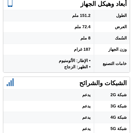
أبعاد وهيكل الجهاز
الطول
151.2 ملم
العرض
72.4 ملم
السُمك
8 ملم
وزن الجهاز
187 غرام
• الإطار: الألومنيوم
خامات التصنيع
• الظهر: الزجاج
الشبكات والشرائح
شبكة 2G
يدعم
شبكة 3G
يدعم
شبكة 4G
يدعم
شبكة 5G
يدعم