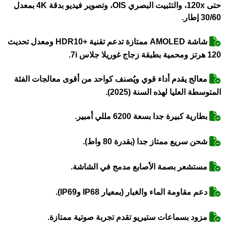
حتى 120x، والتثبيت البصري OIS، وتصوير فيديو بدقة 4K بمعدل
30/60 إطار.
شاشة AMOLED ممتازة تدعم تقنية +HDR10 ومعدل تحديث
120 هرتز ومحمية بطبقة زجاج غوريلا جلاس 7i.
معالج يقدم أداء قوي ويُصنف كواحد من أقوى معالجات الفئة
المتوسطة العليا لهذه السنة (2025).
بطارية كبيرة جدا بسعة 6200 مللي أمبير.
شحن سريع ممتاز جدا (بقدرة 80 واط).
مستشعر بصمة الأصابع مدمج في الشاشة.
دعم مقاومة الماء والغبار (بمعيار IP68 وIP69).
مزود بسماعات ستيريو تقدم تجربة صوتية ممتازة.