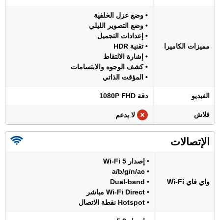
• وضع عزل الخلفية
• وضع التصوير الليلي
• إعدادات التجميل
مميزات الكاميرا
• تقنية HDR
• إشارة الالتقاط
• كشف الوجوه والابتسامات
• المؤقت الذاتي
الفيديو
دقة 1080P FHD
فلاش
لا يدعم
الإتصالات
• إصدار Wi-Fi 5
• a/b/g/n/ac
واي فاي Wi-Fi
• Dual-band
• Wi-Fi Direct مباشر
• Hotspot نقطة الاتصال