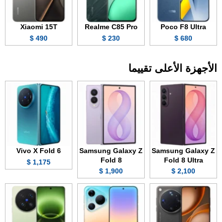
Xiaomi 15T
Realme C85 Pro
Poco F8 Ultra
490 $
230 $
680 $
الأجهزة الأعلى تقييما
Vivo X Fold 6
Samsung Galaxy Z
Samsung Galaxy Z
Fold 8
Fold 8 Ultra
1,175 $
1,900 $
2,100 $