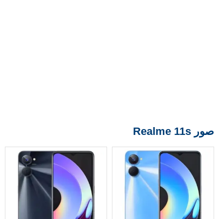
صور Realme 11s