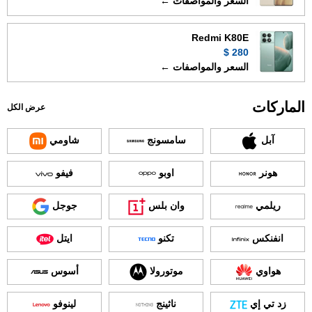
السعر والمواصفات ←
Redmi K80E
280 $
السعر والمواصفات ←
الماركات
عرض الكل
آبل
سامسونج
شاومي
هونر
اوبو
فيفو
ريلمي
وان بلس
جوجل
انفنكس
تكنو
ايتل
هواوي
موتورولا
أسوس
زد تي إي
ناثينج
لينوفو