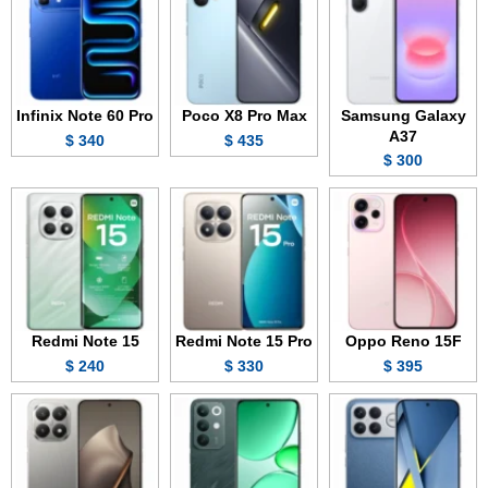
Infinix Note 60 Pro
Poco X8 Pro Max
Samsung Galaxy
A37
340 $
435 $
300 $
Redmi Note 15
Redmi Note 15 Pro
Oppo Reno 15F
240 $
330 $
395 $