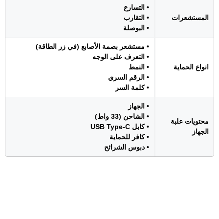
• التسارع
المستشعرات
• التقارب
• البوصلة
• مستشعر بصمة الأصابع (في زر الطاقة)
• التعرف على الوجه
انواع الحماية
• النمط
• الرقم السري
• كلمة السر
• الجهاز
• الشاحن (33 واط)
محتويات علبة
• كابل USB Type-C
الجهاز
• كافر للحماية
• دبوس الشرائح