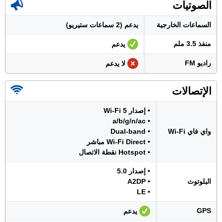
الصوتيات
السماعات الخارجية
يدعم (2 سماعات ستيريو)
منفذ 3.5 ملم
يدعم
راديو FM
لا يدعم
الإتصالات
• إصدار Wi-Fi 5
• a/b/g/n/ac
واي فاي Wi-Fi
• Dual-band
• Wi-Fi Direct مباشر
• Hotspot نقطة الاتصال
• إصدار 5.0
البلوتوث
• A2DP
• LE
GPS
يدعم