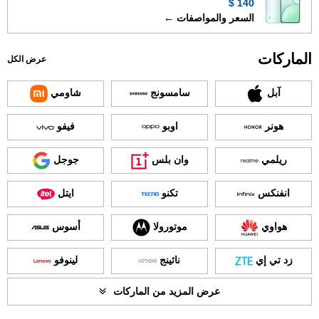
140 $
السعر والمواصفات ←
الماركات
عرض الكل
آبل
سامسونج
شاومي
هونر
اوبو
فيفو
ريلمي
وان بلس
جوجل
انفنكس
تكنو
ايتل
هواوي
موتورولا
أسوس
زد تي إي
ناثينج
لينوفو
عرض المزيد من الماركات