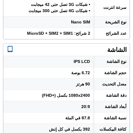
• شبكات 3G تصل حتى 42 ميجابت
سرعة انترنت
• شبكات 4G تصل حتى 300 ميجابت
نوع الشريحة
Nano SIM
عدد الشرائح
2 شرائح: MicroSD + SIM2 + SIM1
الشاشة
نوع الشاشة
IPS LCD
حجم الشاشة
6.72 بوصة
معدل التحديث
90 هرتز
دقة الشاشة
1080x2400 بكسل (+FHD)
أبعاد الشاشة
20:9
نسبة الشاشة
87.8 في المئة
كثافة البيكسلات
392 بكسل في كل إنش