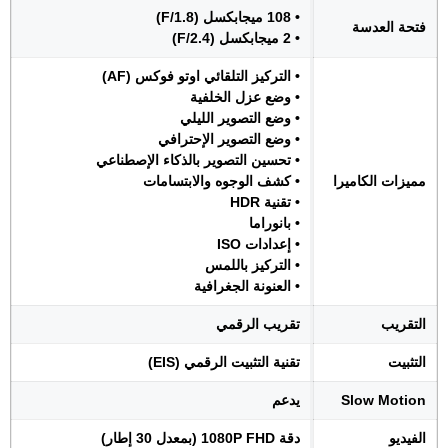
• 108 ميجابكسل (F/1.8)
فتحة العدسة
• 2 ميجابكسل (F/2.4)
• التركيز التلقائي اوتو فوكس (AF)
• وضع عزل الخلفية
• وضع التصوير الليلي
• وضع التصوير الإحترافي
• تحسين التصوير بالذكاء الإصطناعي
مميزات الكاميرا
• كشف الوجوه والابتسامات
• تقنية HDR
• بانوراما
• إعدادات ISO
• التركيز باللمس
• العنونة الجغرافية
التقريب
تقريب الرقمي
التثبيت
تقنية التثبيت الرقمي (EIS)
Slow Motion
يدعم
الفيديو
دقة 1080P FHD (بمعدل 30 إطار)