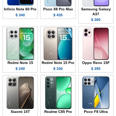
Infinix Note 60 Pro
Poco X8 Pro Max
Samsung Galaxy
A37
340 $
435 $
300 $
Redmi Note 15
Redmi Note 15 Pro
Oppo Reno 15F
240 $
330 $
395 $
Xiaomi 15T
Realme C85 Pro
Poco F8 Ultra