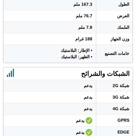
الطول
167.3 ملم
العرض
76.7 ملم
السُمك
7.8 ملم
وزن الجهاز
188 غرام
• الإطار: البلاستيك
خامات التصنيع
• الظهر: البلاستيك
الشبكات والشرائح
شبكة 2G
يدعم
شبكة 3G
يدعم
شبكة 4G
يدعم
GPRS
يدعم
EDGE
يدعم