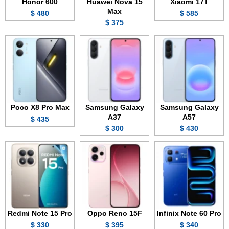
Honor 600
Huawei Nova 15
Xiaomi 17T
Max
480 $
585 $
375 $
Poco X8 Pro Max
Samsung Galaxy
Samsung Galaxy
A37
A57
435 $
300 $
430 $
Redmi Note 15 Pro
Oppo Reno 15F
Infinix Note 60 Pro
330 $
395 $
340 $