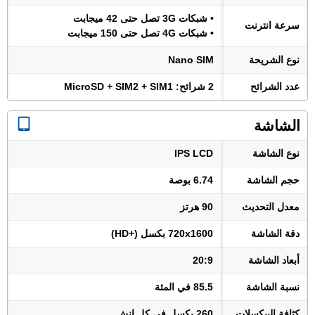
• شبكات 3G تصل حتى 42 ميجابت
سرعة انترنت
• شبكات 4G تصل حتى 150 ميجابت
نوع الشريحة
Nano SIM
عدد الشرائح
2 شرائح: MicroSD + SIM2 + SIM1
الشاشة
نوع الشاشة
IPS LCD
حجم الشاشة
6.74 بوصة
معدل التحديث
90 هرتز
دقة الشاشة
720x1600 بكسل (+HD)
أبعاد الشاشة
20:9
نسبة الشاشة
85.5 في المئة
كثافة البيكسلات
260 بكسل في كل إنش