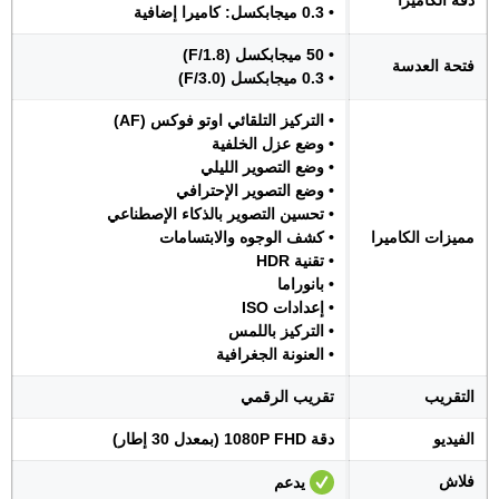
دقة الكاميرا
• 0.3 ميجابكسل: كاميرا إضافية
• 50 ميجابكسل (F/1.8)
فتحة العدسة
• 0.3 ميجابكسل (F/3.0)
• التركيز التلقائي اوتو فوكس (AF)
• وضع عزل الخلفية
• وضع التصوير الليلي
• وضع التصوير الإحترافي
• تحسين التصوير بالذكاء الإصطناعي
مميزات الكاميرا
• كشف الوجوه والابتسامات
• تقنية HDR
• بانوراما
• إعدادات ISO
• التركيز باللمس
• العنونة الجغرافية
التقريب
تقريب الرقمي
الفيديو
دقة 1080P FHD (بمعدل 30 إطار)
فلاش
يدعم