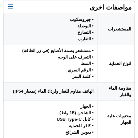
مواصفات اخرى
• جيروسكوب
• البوصلة
المستشعرات
• التسارع
• التقارب
• مستشعر بصمة الأصابع (في زر الطاقة)
• التعرف على الوجه
انواع الحماية
• النمط
• الرقم السري
• كلمة السر
مقاومة الماء
الهاتف مقاوم للغبار ولرذاذ الماء (بمعيار IP54)
والغبار
• الجهاز
• الشاحن (15 واط)
محتويات علبة
• كابل USB Type-C
الجهاز
• كافر للحماية
• دبوس الشرائح