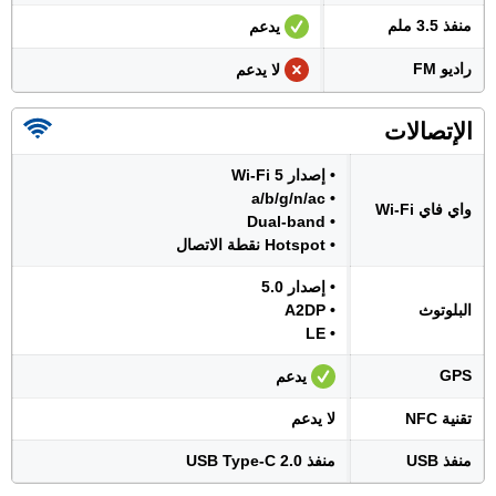
منفذ 3.5 ملم
يدعم
راديو FM
لا يدعم
الإتصالات
• إصدار Wi-Fi 5
• a/b/g/n/ac
واي فاي Wi-Fi
• Dual-band
• Hotspot نقطة الاتصال
• إصدار 5.0
البلوتوث
• A2DP
• LE
GPS
يدعم
تقنية NFC
لا يدعم
منفذ USB
منفذ USB Type-C 2.0