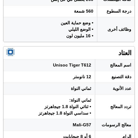
درجة السطوع
560 شمعة
• وضع حماية العين
وظائف أخرى
• الوضع الليلي
• 16 مليون لون
العتاد
اسم المعالج
Unisoc Tiger T612
دقة التصنيع
12 نانومتر
عدد الأنوية
ثماني النواة
ثماني النواة:
تردد المعالج
• ثنائي النواة 1.8 جيجاهرتز
• سداسي النواة 1.8 جيجاهرتز
معالج الرسومات
Mali-G57
الرام
6 أو 8 جيجابايت