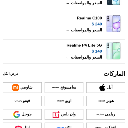
السعر والمواصفات ←
Realme C100
240 $
السعر والمواصفات ←
Realme P4 Lite 5G
140 $
السعر والمواصفات ←
الماركات
عرض الكل
آبل
سامسونج
شاومي
هونر
اوبو
فيفو
ريلمي
وان بلس
جوجل
انفنكس
تكنو
ايتل