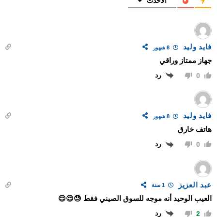
الأحدث
فايد وليد
8 شهور
جهاز ممتاز وراقي
رد
0
فايد وليد
8 شهور
هاتف خارق
رد
0
عبد العزيز
1 سنة
العيب الوحيد أنه موجه للسوق الصيني فقط 😓😌😌
رد
2