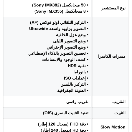
• 50 ميجابكسل (Sony IMX882)
نوع المستشعر
• 8 ميجابكسل (Sony IMX355)
• التركيز التلقائي اوتو فوكس (AF)
• التصوير بزاوية واسعة Ultrawide
• وضع عزل الخلفية
• وضع التصوير الليلي
• وضع التصوير الإحترافي
• تحسين التصوير بالذكاء الإصطناعي
مميزات الكاميرا
• كشف الوجوه والابتسامات
• تقنية HDR
• بانوراما
• إعدادات ISO
• التركيز باللمس
• العنونة الجغرافية
التقريب
تقريب رقمي
التثبيت
تقنية التثبيت البصري (OIS)
• دقة FHD (بمعدل 120 إطار)
Slow Motion
• دقة HD (بمعدل 240 إطار)