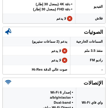
• دقة 4K (بمعدل 30 إطار)
الفيديو
• دقة FHD (بمعدل 30 إطار)
فلاش
لا يدعم
الصوتيات
السماعات الخارجية
يدعم (2 سماعات ستيريو)
منفذ 3.5 ملم
لا يدعم
راديو FM
لا يدعم
-
صوت عالي الدقة Hi-Res
الإتصالات
• إصدار Wi-Fi 6
• a/b/g/n/ac/ax
واي فاي Wi-Fi
• Dual-band
• Wi-Fi Direct مباشر