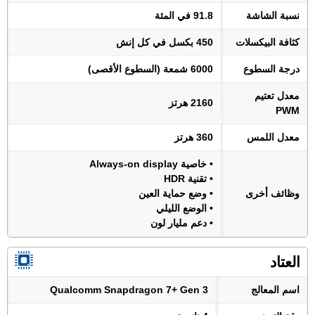
نسبة الشاشة
91.8 في المئة
كثافة البيكسلات
450 بكسل في كل إنش
درجة السطوع
6000 شمعة (السطوع الأقصى)
معدل تعتيم
2160 هرتز
PWM
معدل اللمس
360 هرتز
• خاصية Always-on display
• تقنية HDR
وظائف أخرى
• وضع حماية العين
• الوضع الليلي
• دعم مليار لون
العتاد
اسم المعالج
Qualcomm Snapdragon 7+ Gen 3