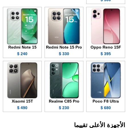
Redmi Note 15
Redmi Note 15 Pro
Oppo Reno 15F
240 $
330 $
395 $
Xiaomi 15T
Realme C85 Pro
Poco F8 Ultra
490 $
230 $
680 $
الأجهزة الأعلى تقييما