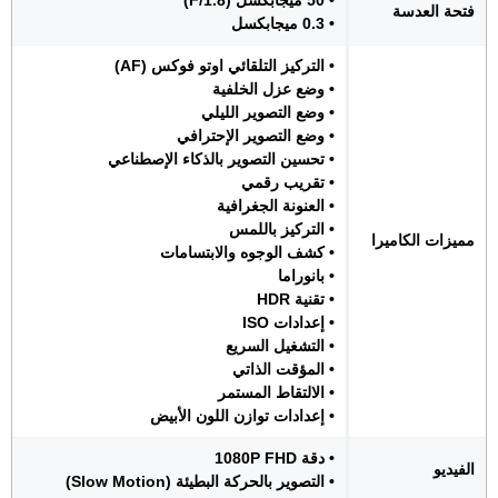
• 50 ميجابكسل (F/1.8)
فتحة العدسة
• 0.3 ميجابكسل
• التركيز التلقائي اوتو فوكس (AF)
• وضع عزل الخلفية
• وضع التصوير الليلي
• وضع التصوير الإحترافي
• تحسين التصوير بالذكاء الإصطناعي
• تقريب رقمي
• العنونة الجغرافية
• التركيز باللمس
مميزات الكاميرا
• كشف الوجوه والابتسامات
• بانوراما
• تقنية HDR
• إعدادات ISO
• التشغيل السريع
• المؤقت الذاتي
• الالتقاط المستمر
• إعدادات توازن اللون الأبيض
• دقة 1080P FHD
الفيديو
• التصوير بالحركة البطيئة (Slow Motion)