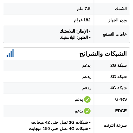
السُمك
7.5 ملم
وزن الجهاز
182 غرام
• الإطار: البلاستيك
خامات التصنيع
• الظهر: البلاستيك
الشبكات والشرائح
شبكة 2G
يدعم
شبكة 3G
يدعم
شبكة 4G
يدعم
GPRS
يدعم
EDGE
يدعم
• شبكات 3G تصل حتى 42 ميجابت
سرعة انترنت
• شبكات 4G تصل حتى 150 ميجابت