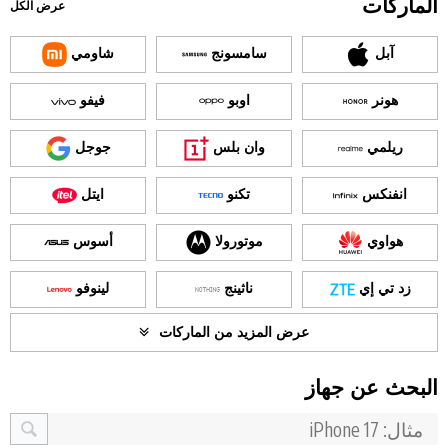
الماركات
عرض الكل
آبل
سامسونج
شاومي
هونر
اوبو
فيفو
ريلمي
وان بلس
جوجل
انفنكس
تكنو
ايتل
هواوي
موتورولا
أسوس
زد تي إي
ناثينج
لينوفو
عرض المزيد من الماركات
البحث عن جهاز