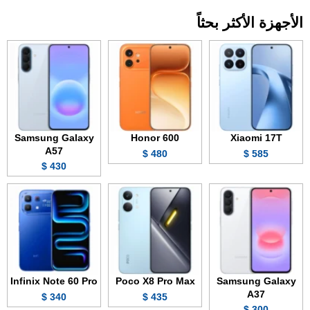
الأجهزة الأكثر بحثاً
Samsung Galaxy
Honor 600
Xiaomi 17T
A57
480 $
585 $
430 $
Infinix Note 60 Pro
Poco X8 Pro Max
Samsung Galaxy
A37
340 $
435 $
300 $