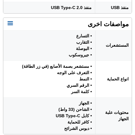
منفذ USB
منفذ USB Type-C 2.0
مواصفات اخرى
• التسارع
• التقارب
المستشعرات
• البوصلة
• جيروسكوب
• مستشعر بصمة الأصابع (في زر الطاقة)
• التعرف على الوجه
انواع الحماية
• النمط
• الرقم السري
• كلمة السر
• الجهاز
• الشاحن (33 واط)
محتويات علبة
• كابل USB Type-C
الجهاز
• كافر للحماية
• دبوس الشرائح