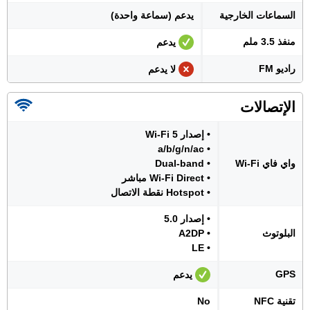
السماعات الخارجية
يدعم (سماعة واحدة)
منفذ 3.5 ملم
يدعم
راديو FM
لا يدعم
الإتصالات
• إصدار Wi-Fi 5
• a/b/g/n/ac
واي فاي Wi-Fi
• Dual-band
• Wi-Fi Direct مباشر
• Hotspot نقطة الاتصال
• إصدار 5.0
البلوتوث
• A2DP
• LE
GPS
يدعم
تقنية NFC
No