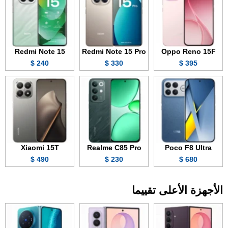
Redmi Note 15
Redmi Note 15 Pro
Oppo Reno 15F
240 $
330 $
395 $
Xiaomi 15T
Realme C85 Pro
Poco F8 Ultra
490 $
230 $
680 $
الأجهزة الأعلى تقييما