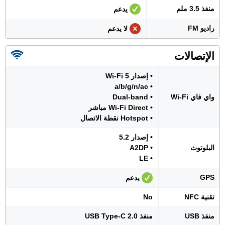
منفذ 3.5 ملم
يدعم
راديو FM
لا يدعم
الإتصالات
• إصدار Wi-Fi 5
• a/b/g/n/ac
واي فاي Wi-Fi
• Dual-band
• Wi-Fi Direct مباشر
• Hotspot نقطة الاتصال
• إصدار 5.2
البلوتوث
• A2DP
• LE
GPS
يدعم
تقنية NFC
No
منفذ USB
منفذ USB Type-C 2.0