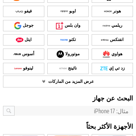
هونر
اوبو
فيفو
ريلمي
وان بلس
جوجل
انفنكس
تكنو
ايتل
هواوي
موتورولا
أسوس
زد تي إي
ناثينج
لينوفو
عرض المزيد من الماركات
البحث عن جهاز
الأجهزة الأكثر بحثاً