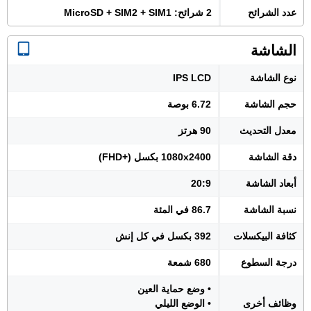
عدد الشرائح
2 شرائح: MicroSD + SIM2 + SIM1
الشاشة
نوع الشاشة
IPS LCD
حجم الشاشة
6.72 بوصة
معدل التحديث
90 هرتز
دقة الشاشة
1080x2400 بكسل (+FHD)
أبعاد الشاشة
20:9
نسبة الشاشة
86.7 في المئة
كثافة البيكسلات
392 بكسل في كل إنش
درجة السطوع
680 شمعة
• وضع حماية العين
وظائف أخرى
• الوضع الليلي