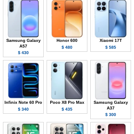
Samsung Galaxy
Honor 600
Xiaomi 17T
A57
480 $
585 $
430 $
Infinix Note 60 Pro
Poco X8 Pro Max
Samsung Galaxy
A37
340 $
435 $
300 $