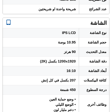
عدد الشرائح
شريحة واحدة او شريحتين
الشاشة
نوع الشاشة
IPS LCD
حجم الشاشة
10.95 بوصة
معدل التحديث
90 هرتز
دقة الشاشة
1200x1920 بكسل (2K)
أبعاد الشاشة
16:10
كثافة البيكسلات
207 بكسل في كل إنش
درجة السطوع
450 شمعة
• وضع حماية العين
وظائف أخرى
• الوضع الليلي
• دعم مليار لون