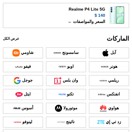
Realme P4 Lite 5G
140 $
السعر والمواصفات ←
الماركات
عرض الكل
آبل
سامسونج
شاومي
هونر
اوبو
فيفو
ريلمي
وان بلس
جوجل
انفنكس
تكنو
ايتل
هواوي
موتورولا
أسوس
زد تي إي
ناثينج
لينوفو