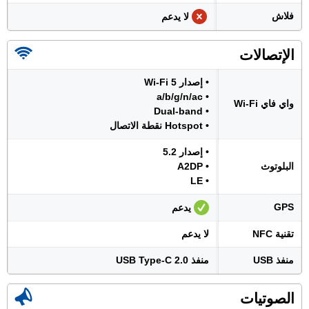
فلاش
لا يدعم
الإتصالات
• إصدار Wi-Fi 5
• a/b/g/n/ac
واي فاي Wi-Fi
• Dual-band
• Hotspot نقطة الاتصال
• إصدار 5.2
البلوتوث
• A2DP
• LE
GPS
يدعم
تقنية NFC
لا يدعم
منفذ USB
منفذ USB Type-C 2.0
الصوتيات