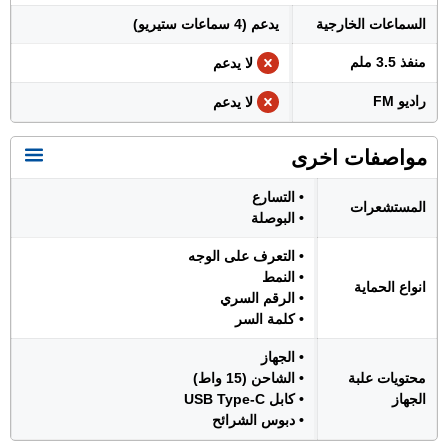
السماعات الخارجية
يدعم (4 سماعات ستيريو)
منفذ 3.5 ملم
لا يدعم
راديو FM
لا يدعم
مواصفات اخرى
• التسارع
المستشعرات
• البوصلة
• التعرف على الوجه
• النمط
انواع الحماية
• الرقم السري
• كلمة السر
• الجهاز
محتويات علبة
• الشاحن (15 واط)
الجهاز
• كابل USB Type-C
• دبوس الشرائح