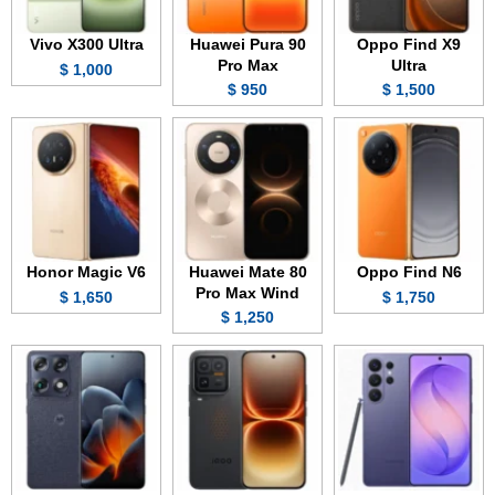
Vivo X300 Ultra
Huawei Pura 90
Oppo Find X9
Pro Max
Ultra
1,000 $
950 $
1,500 $
Honor Magic V6
Huawei Mate 80
Oppo Find N6
Pro Max Wind
1,650 $
1,750 $
1,250 $