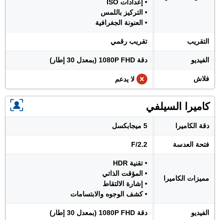
• إعدادات ISO
• التركيز باللمس
• العنونة الجغرافية
التقريب
تقريب رقمي
الفيديو
دقة 1080P FHD (بمعدل 30 إطار)
فلاش
لا يدعم
كاميرا السيلفي
دقة الكاميرا
5 ميجابكسل
فتحة العدسة
F/2.2
• تقنية HDR
• المؤقت الذاتي
مميزات الكاميرا
• إشارة الالتقاط
• كشف الوجوه والابتسامات
الفيديو
دقة 1080P FHD (بمعدل 30 إطار)