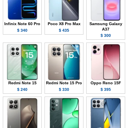
Infinix Note 60 Pro
Poco X8 Pro Max
Samsung Galaxy
A37
340 $
435 $
300 $
Redmi Note 15
Redmi Note 15 Pro
Oppo Reno 15F
240 $
330 $
395 $