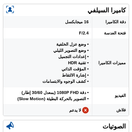
كاميرا السيلفي
دقة الكاميرا
16 ميجابكسل
فتحة العدسة
F/2.4
• وضع عزل الخلفية
• وضع التصوير الليلي
• إعدادات التجميل
مميزات الكاميرا
• تقنية HDR
• المؤقت الذاتي
• إشارة الالتقاط
• كشف الوجوه والابتسامات
• دقة 1080P FHD (بمعدل 30/60 إطار)
الفيديو
• التصوير بالحركة البطيئة (Slow Motion)
فلاش
لا يدعم
الصوتيات