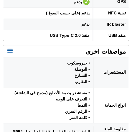
GPS
يدعم
تقنية NFC
يدعم (على حسب السوق)
IR blaster
يدعم
منفذ USB
منفذ USB Type-C 2.0
مواصفات اخرى
• جيروسكوب
• البوصلة
المستشعرات
• التسارع
• التقارب
• مستشعر بصمة الأصابع (مدمج في الشاشة)
• التعرف على الوجه
انواع الحماية
• النمط
• الرقم السري
• كلمة السر
مقاومة الماء
الهاتف مقاوم للغبار ولرذاذ الماء (بمعيار IP54)