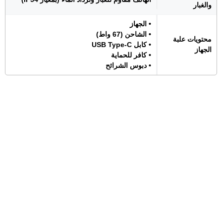
والغبار
• الجهاز
• الشاحن (67 واط)
محتويات علبة
• كابل USB Type-C
الجهاز
• كافر للحماية
• دبوس الشرائح