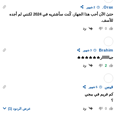
Orax.
2 شهور
حتىٰ الآن أحب هذا الجهاز، كُنت سأشتريه في 2024 لكنني لم أجده
للأسف.
رد
0
Brahim
3 شهور
جبااااااار🔥🔥🔥🔥🔥🔥
رد
2
قيس
5 شهور
كم فريم في ببجي
؟
رد
0
عرض الردود
(1)