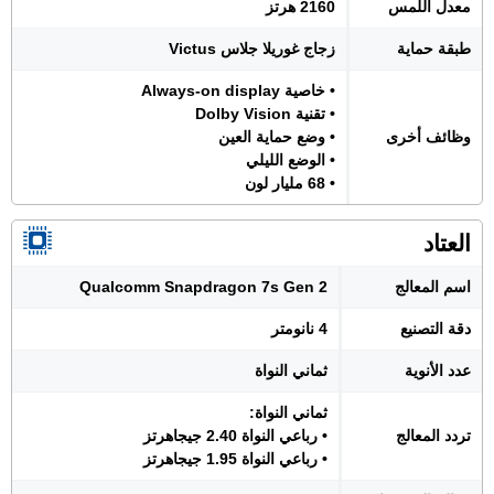
معدل اللمس
2160 هرتز
طبقة حماية
زجاج غوريلا جلاس Victus
• خاصية Always-on display
• تقنية Dolby Vision
وظائف أخرى
• وضع حماية العين
• الوضع الليلي
• 68 مليار لون
العتاد
اسم المعالج
Qualcomm Snapdragon 7s Gen 2
دقة التصنيع
4 نانومتر
عدد الأنوية
ثماني النواة
ثماني النواة:
تردد المعالج
• رباعي النواة 2.40 جيجاهرتز
• رباعي النواة 1.95 جيجاهرتز