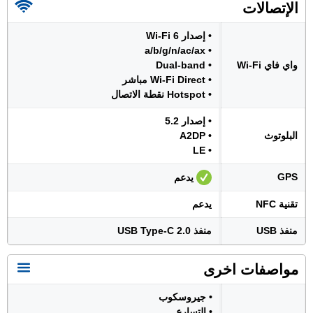
الإتصالات
• إصدار Wi-Fi 6
• a/b/g/n/ac/ax
واي فاي Wi-Fi
• Dual-band
• Wi-Fi Direct مباشر
• Hotspot نقطة الاتصال
• إصدار 5.2
البلوتوث
• A2DP
• LE
GPS
يدعم
تقنية NFC
يدعم
منفذ USB
منفذ USB Type-C 2.0
مواصفات اخرى
• جيروسكوب
• التسارع