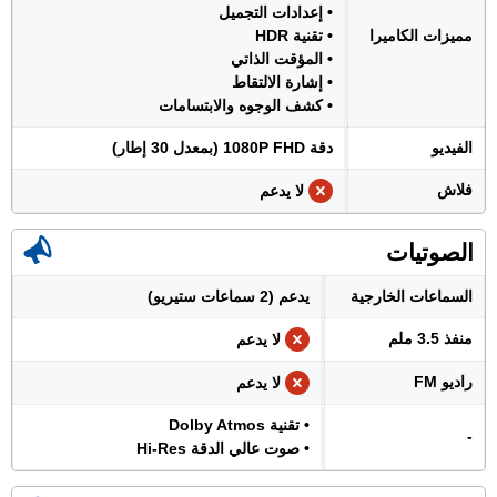
• إعدادات التجميل
مميزات الكاميرا
• تقنية HDR
• المؤقت الذاتي
• إشارة الالتقاط
• كشف الوجوه والابتسامات
الفيديو
دقة 1080P FHD (بمعدل 30 إطار)
فلاش
لا يدعم
الصوتيات
السماعات الخارجية
يدعم (2 سماعات ستيريو)
منفذ 3.5 ملم
لا يدعم
راديو FM
لا يدعم
• تقنية Dolby Atmos
-
• صوت عالي الدقة Hi-Res