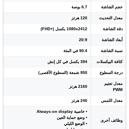
حجم الشاشة
6.7 بوصة
معدل التحديث
120 هرتز
دقة الشاشة
1080x2412 بكسل (+FHD)
أبعاد الشاشة
20:9
نسبة الشاشة
90.4 في المئة
كثافة البيكسلات
394 بكسل في كل إنش
درجة السطوع
950 شمعة (السطوع الأقصى)
معدل تعتيم
2160 هرتز
PWM
معدل اللمس
240 هرتز
• خاصية Always-on display
• وضع حماية العين
وظائف أخرى
• الوضع الليلي