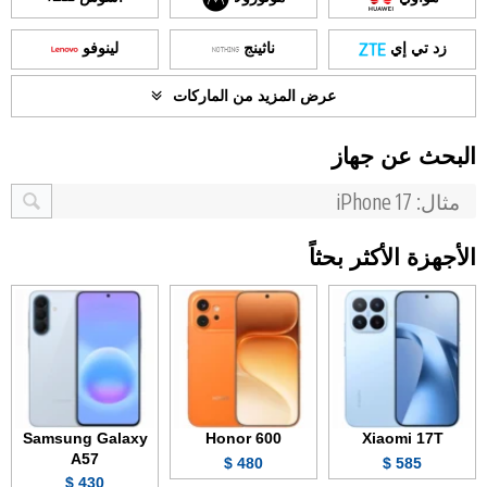
زد تي إي
ناثينج
لينوفو
عرض المزيد من الماركات
البحث عن جهاز
الأجهزة الأكثر بحثاً
Samsung Galaxy
Honor 600
Xiaomi 17T
A57
480 $
585 $
430 $