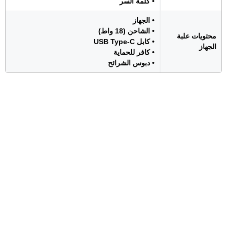
• كلمة السر
• الجهاز
• الشاحن (18 واط)
محتويات علبة
• كابل USB Type-C
الجهاز
• كافر للحماية
• دبوس الشرائح