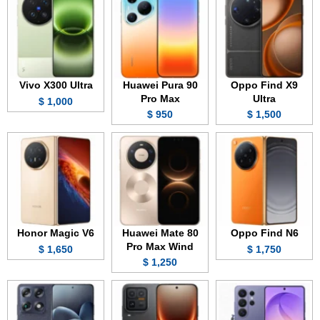
Vivo X300 Ultra
Huawei Pura 90
Oppo Find X9
Pro Max
Ultra
1,000 $
950 $
1,500 $
Honor Magic V6
Huawei Mate 80
Oppo Find N6
Pro Max Wind
1,650 $
1,750 $
1,250 $