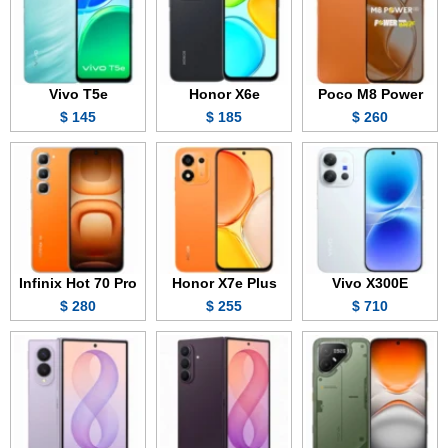
Vivo T5e
Honor X6e
Poco M8 Power
145 $
185 $
260 $
Infinix Hot 70 Pro
Honor X7e Plus
Vivo X300E
280 $
255 $
710 $