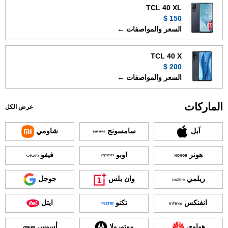
TCL 40 XL
150 $
السعر والمواصفات ←
TCL 40 X
200 $
السعر والمواصفات ←
الماركات
عرض الكل
آبل
سامسونج
شاومي
هونر
اوبو
فيفو
ريلمي
وان بلس
جوجل
انفنكس
تكنو
ايتل
هواوي
موتورولا
أسوس