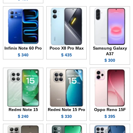
Infinix Note 60 Pro
Poco X8 Pro Max
Samsung Galaxy
A37
340 $
435 $
300 $
Redmi Note 15
Redmi Note 15 Pro
Oppo Reno 15F
240 $
330 $
395 $