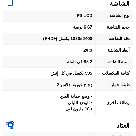
الشاشة
نوع الشاشة
IPS LCD
حجم الشاشة
6.67 بوصة
دقة الشاشة
1080x2400 بكسل (+FHD)
أبعاد الشاشة
20:9
نسبة الشاشة
85.2 في المئة
كثافة البيكسلات
395 بكسل في كل إنش
طبقة حماية
زجاج غوريلا جلاس 3
• وضع حماية العين
وظائف أخرى
• الوضع الليلي
• 16 مليون لون
العتاد