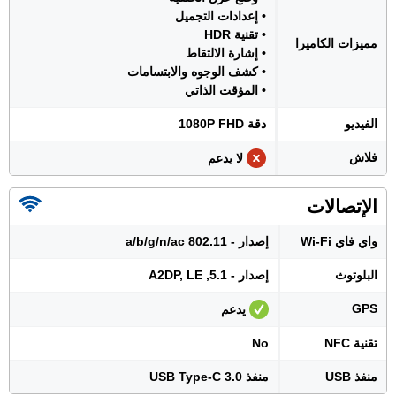
• إعدادات التجميل
• تقنية HDR
مميزات الكاميرا
• إشارة الالتقاط
• كشف الوجوه والابتسامات
• المؤقت الذاتي
الفيديو
دقة 1080P FHD
فلاش
لا يدعم
الإتصالات
واي فاي Wi-Fi
إصدار - 802.11 a/b/g/n/ac
البلوتوث
إصدار - 5.1, A2DP, LE
GPS
يدعم
تقنية NFC
No
منفذ USB
منفذ USB Type-C 3.0