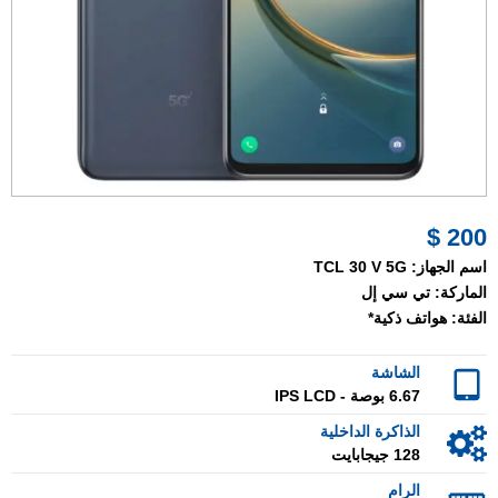
200 $
اسم الجهاز:
TCL 30 V 5G
الماركة:
تي سي إل
الفئة:
هواتف ذكية*
الشاشة
6.67 بوصة - IPS LCD
الذاكرة الداخلية
128 جيجابايت
الرام