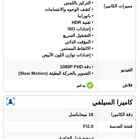
• التركيز باللمس
مميزات الكاميرا
• كشف الوجوه والابتسامات
• بانوراما
• تقنية HDR
• إعدادات ISO
• التشغيل السريع
• المؤقت الذاتي
• الالتقاط المستمر
• إعدادات توازن اللون الأبيض
• دقة 1080P FHD
الفيديو
• التصوير بالحركة البطيئة (Slow Motion)
فلاش
يدعم
كاميرا السيلفي
دقة الكاميرا
16 ميجابكسل
فتحة العدسة
F/2.0
• وضع عزل الخلفية