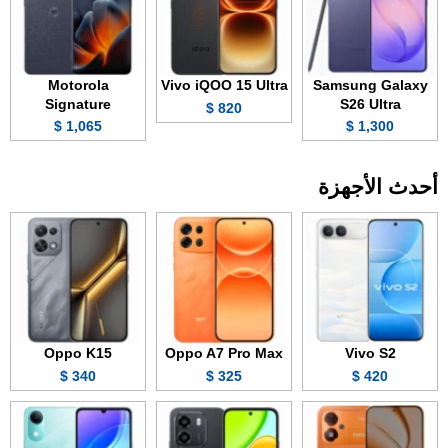
Motorola
Vivo iQOO 15 Ultra
Samsung Galaxy
Signature
S26 Ultra
820 $
1,065 $
1,300 $
أحدث الأجهزة
Oppo K15
Oppo A7 Pro Max
Vivo S2
340 $
325 $
420 $