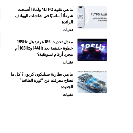
ما هي تقنية LTPO؟ ولماذا أصبحت
شرطًا أساسيًا في شاشات الهواتف
الرائدة
تقنيات
معدل تحديث 185 هرتز: هل 185Hz
خطوة حقيقية بعد 144Hz و165Hz أم
مجرد أرقام تسويقية؟
تقنيات
ما هي بطارية سيليكون كربون؟ كل ما
تحتاج معرفته عن “ثورة الطاقة”
الجديدة
تقنيات