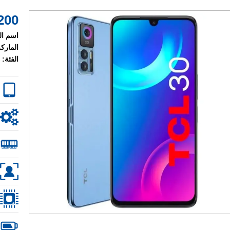
200 $
اسم ال
الماركة
الفئة: