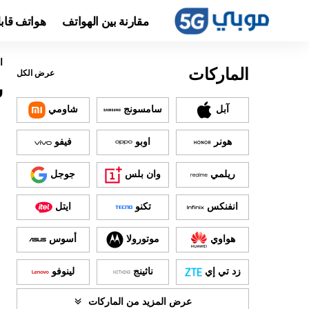
مقارنة بين الهواتف
هواتف قاب
ا
الماركات
عرض الكل
س
آبل
سامسونج
شاومي
هونر
اوبو
فيفو
ريلمي
وان بلس
جوجل
انفنكس
تكنو
ايتل
هواوي
موتورولا
أسوس
زد تي إي
ناثينج
لينوفو
عرض المزيد من الماركات