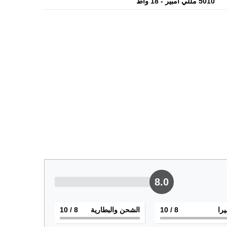
5010 مللي أمبير - 18 واط
8.0
يرا
8
/ 10
الشحن والبطارية
8
/ 10