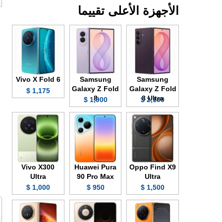
الأجهزة الأعلى تقييما
Vivo X Fold 6
Samsung
Samsung
Galaxy Z Fold
Galaxy Z Fold
1,175 $
8
8 Ultra
1,900 $
2,100 $
Vivo X300
Huawei Pura
Oppo Find X9
Ultra
90 Pro Max
Ultra
1,000 $
950 $
1,500 $