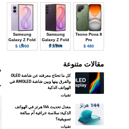
Samsung
Samsung
Tecno Pova 8
Galaxy Z Fold
Galaxy Z Fold
Pro
8
8 Ultra
1,900 $
2,100 $
480 $
مقالات متنوعة
ص
كل ما تحتاج معرفته عن شاشة OLED
والفرق بينها وبين شاشة AMOLED في
ج
الهواتف الذكية
تقنيات
معدل تحديث 144 هرتز في الهواتف
الذكية: سلاسة خرافية أم مبالغة
تسويقية؟
تقنيات