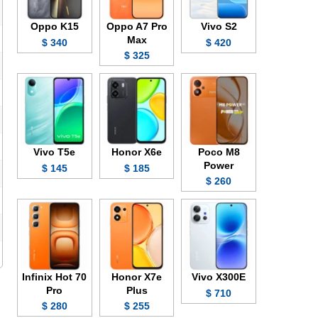
Oppo K15
Oppo A7 Pro
Vivo S2
Max
340 $
420 $
325 $
Vivo T5e
Honor X6e
Poco M8
Power
145 $
185 $
260 $
Infinix Hot 70
Honor X7e
Vivo X300E
Pro
Plus
710 $
280 $
255 $