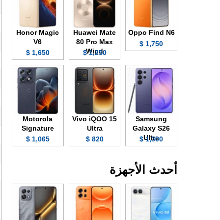
Honor Magic
Huawei Mate
Oppo Find N6
V6
80 Pro Max
1,750 $
Wind
1,650 $
1,250 $
Motorola
Vivo iQOO 15
Samsung
Signature
Ultra
Galaxy S26
Ultra
1,065 $
820 $
1,300 $
أحدث الأجهزة