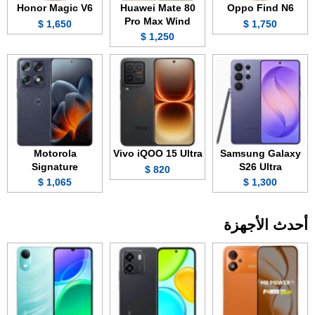
Honor Magic V6
Huawei Mate 80
Oppo Find N6
Pro Max Wind
1,650 $
1,750 $
1,250 $
Motorola
Vivo iQOO 15 Ultra
Samsung Galaxy
Signature
S26 Ultra
820 $
1,065 $
1,300 $
أحدث الأجهزة