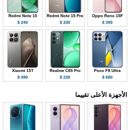
Redmi Note 15
Redmi Note 15 Pro
Oppo Reno 15F
240 $
330 $
395 $
Xiaomi 15T
Realme C85 Pro
Poco F8 Ultra
490 $
230 $
680 $
الأجهزة الأعلى تقييما