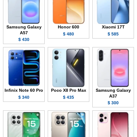
Samsung Galaxy
Honor 600
Xiaomi 17T
A57
480 $
585 $
430 $
Infinix Note 60 Pro
Poco X8 Pro Max
Samsung Galaxy
A37
340 $
435 $
300 $