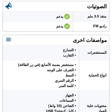
الصوتيات
منفذ 3.5 ملم
يدعم
راديو FM
يدعم
مواصفات اخرى
• التسارع
المستشعرات
• التقارب
• مستشعر بصمة الأصابع (في زر الطاقة)
• التعرف على الوجه
انواع الحماية
• النمط
• الرقم السري
• كلمة السر
• الجهاز
• السماعات
محتويات علبة
• الشاحن (10 واط)
الجهاز
• كابل USB Type-C