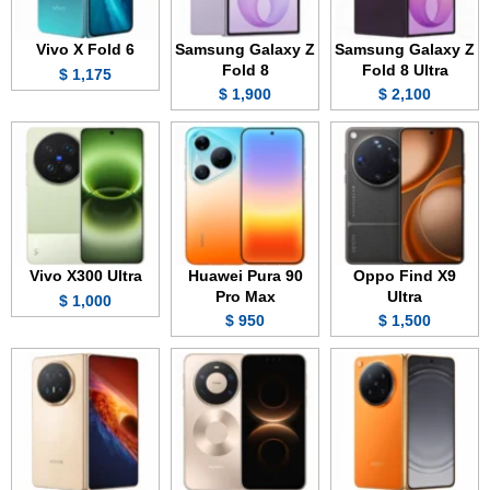
Vivo X Fold 6
Samsung Galaxy Z
Samsung Galaxy Z
Fold 8
Fold 8 Ultra
1,175 $
1,900 $
2,100 $
Vivo X300 Ultra
Huawei Pura 90
Oppo Find X9
Pro Max
Ultra
1,000 $
950 $
1,500 $