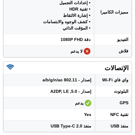
• إعدادات التجميل
• تقنية HDR
مميزات الكاميرا
• إشارة الالتقاط
• كشف الوجوه والابتسامات
• المؤقت الذاتي
الفيديو
دقة 1080P FHD
فلاش
لا يدعم
الإتصالات
واي فاي Wi-Fi
إصدار - 802.11 a/b/g/n/ac
البلوتوث
إصدار - 5.0, A2DP, LE
GPS
يدعم
تقنية NFC
Yes
منفذ USB
منفذ USB Type-C 2.0