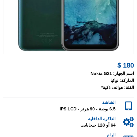
180 $
اسم الجهاز:
Nokia G21
الماركة:
نوكيا
الفئة:
هواتف ذكية*
الشاشة
6.5 بوصة - 90 هرتز - IPS LCD
الذاكرة الداخلية
64 أو 128 جيجابايت
الرام