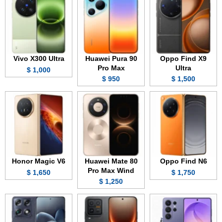
Vivo X300 Ultra
Huawei Pura 90
Oppo Find X9
Pro Max
Ultra
1,000 $
950 $
1,500 $
Honor Magic V6
Huawei Mate 80
Oppo Find N6
Pro Max Wind
1,650 $
1,750 $
1,250 $