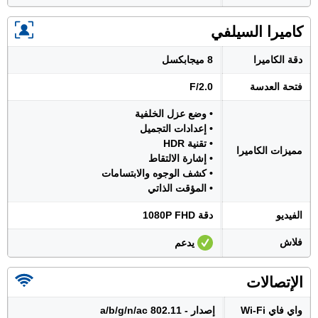
كاميرا السيلفي
دقة الكاميرا
8 ميجابكسل
فتحة العدسة
F/2.0
• وضع عزل الخلفية
• إعدادات التجميل
• تقنية HDR
مميزات الكاميرا
• إشارة الالتقاط
• كشف الوجوه والابتسامات
• المؤقت الذاتي
الفيديو
دقة 1080P FHD
فلاش
يدعم
الإتصالات
واي فاي Wi-Fi
إصدار - 802.11 a/b/g/n/ac