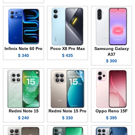
Infinix Note 60 Pro
Poco X8 Pro Max
Samsung Galaxy
A37
340 $
435 $
300 $
Redmi Note 15
Redmi Note 15 Pro
Oppo Reno 15F
240 $
330 $
395 $