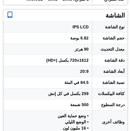
الشاشة
نوع الشاشة
IPS LCD
حجم الشاشة
6.82 بوصة
معدل التحديث
90 هرتز
دقة الشاشة
720x1612 بكسل (+HD)
أبعاد الشاشة
20:9
نسبة الشاشة
84.5 في المئة
كثافة البيكسلات
259 بكسل في كل إنش
درجة السطوع
500 شمعة
• وضع حماية العين
وظائف أخرى
• الوضع الليلي
• 16 مليون لون