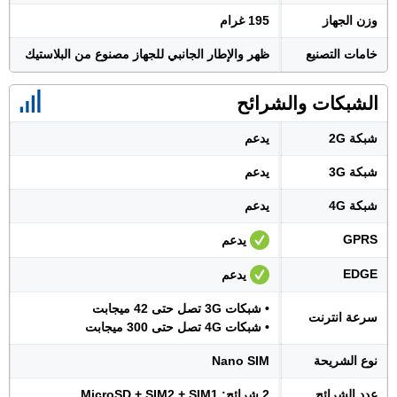
وزن الجهاز
195 غرام
خامات التصنيع
ظهر والإطار الجانبي للجهاز مصنوع من البلاستيك
الشبكات والشرائح
شبكة 2G
يدعم
شبكة 3G
يدعم
شبكة 4G
يدعم
GPRS
يدعم
EDGE
يدعم
• شبكات 3G تصل حتى 42 ميجابت
سرعة انترنت
• شبكات 4G تصل حتى 300 ميجابت
نوع الشريحة
Nano SIM
عدد الشرائح
2 شرائح: MicroSD + SIM2 + SIM1