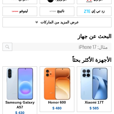
زد تي إي
ناثينج
لينوفو
عرض المزيد من الماركات
البحث عن جهاز
الأجهزة الأكثر بحثاً
Samsung Galaxy
Honor 600
Xiaomi 17T
A57
480 $
585 $
430 $