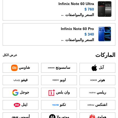
Infinix Note 60 Ultra
760 $
السعر والمواصفات ←
Infinix Note 60 Pro
340 $
السعر والمواصفات ←
الماركات
عرض الكل
آبل
سامسونج
شاومي
هونر
اوبو
فيفو
ريلمي
وان بلس
جوجل
انفنكس
تكنو
ايتل
هواوي
موتورولا
أسوس