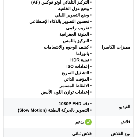
• التركيز التلقائي اوتو فوكس (AF)
• وضع عزل الخلفية
• وضع التصوير الليلي
• تحسين التصوير بالذكاء الإصطناعي
• تقريب رقمي
• العنونة الجغرافية
• التركيز باللمس
مميزات الكاميرا
• كشف الوجوه والابتسامات
• بانوراما
• تقنية HDR
• إعدادات ISO
• التشغيل السريع
• المؤقت الذاتي
• الالتقاط المستمر
• إعدادات توازن اللون الأبيض
• دقة 1080P FHD
الفيديو
• التصوير بالحركة البطيئة (Slow Motion)
فلاش
يدعم
نوع الفلاش
فلاش ثنائي